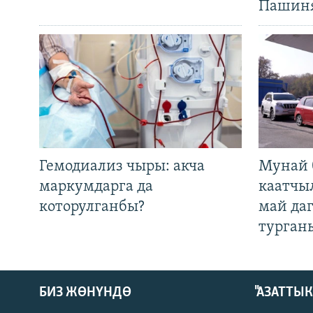
Пашин
Гемодиализ чыры: акча
Мунай 
маркумдарга да
каатчы
которулганбы?
май да
турган
БИЗ ЖӨНҮНДӨ
"АЗАТТЫ