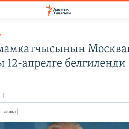
Р
мамкатчысынын Москва
ы 12-апрелге белгиленди
з
ан табыңыз