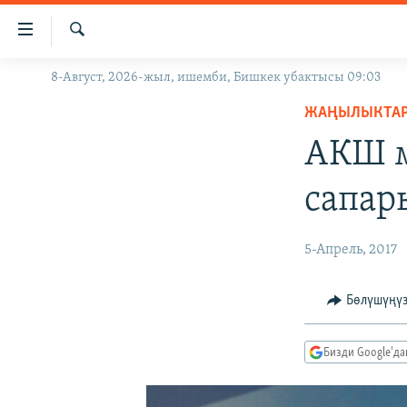
Линктер
Мазмунга
өтүңүз
Издөө
8-Август, 2026-жыл, ишемби, Бишкек убактысы 09:03
ЖАҢЫЛЫКТАР
Навигацияга
өтүңүз
ЖАҢЫЛЫКТА
КЫРГЫЗСТАН
Издөөгө
АКШ 
ДҮЙНӨ
КЫРГЫЗСТАН
салыңыз
УКРАИНА
САЯСАТ
ДҮЙНӨ
сапар
АТАЙЫН ИЛИКТӨӨ
ЭКОНОМИКА
БОРБОР АЗИЯ
ТВ ПРОГРАММАЛАР
МАДАНИЯТ
5-Апрель, 2017
ПОДКАСТ
БҮГҮН АЗАТТЫКТА
Бөлүшүңү
ӨЗГӨЧӨ ПИКИР
ЭКСПЕРТТЕР ТАЛДАЙТ
БИЗ ЖАНА ДҮЙНӨ
Бизди Google'д
ДАНИСТЕ