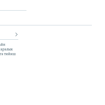
айн
 аралык
га тийиш