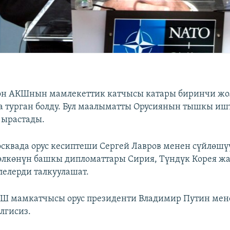
он АКШнын мамлекеттик катчысы катары биринчи жол
а турган болду. Бул маалыматты Орусиянын тышкы иш
 ырастады.
сквада орус кесиптеши Сергей Лавров менен сүйлөшү
 өлкөнүн башкы дипломаттары Сирия, Түндүк Корея ж
лелерди талкуулашат.
Ш мамкатчысы орус президенти Владимир Путин мен
лгисиз.