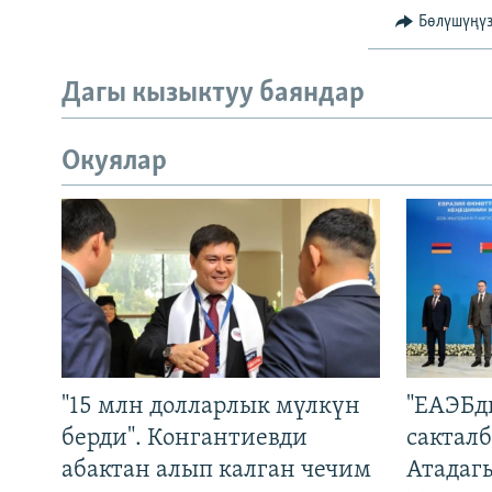
Бөлүшүңү
Дагы кызыктуу баяндар
Окуялар
"15 млн долларлык мүлкүн
"ЕАЭБд
берди". Конгантиевди
сакталб
абактан алып калган чечим
Атадаг