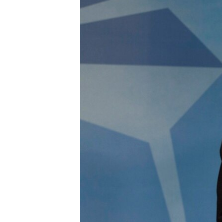
ЭЖЕ-СИҢДИЛЕР
АЗАТТЫК+
ЫҢГАЙСЫЗ СУРООЛОР