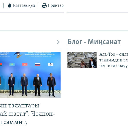
з
Катталыңыз
Принтер
Блог - Миңсанат
Ала-Тоо – онл
таалимдин эл
бешиги болуу
ин талаптары
ай жатат". Чолпон-
ы саммит,