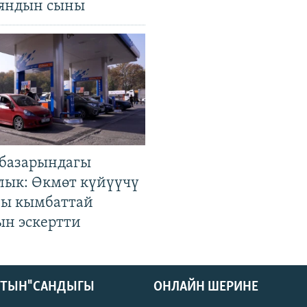
яндын сыны
базарындагы
лык: Өкмөт күйүүчү
гы кымбаттай
ын эскертти
КТЫН" САНДЫГЫ
ОНЛАЙН ШЕРИНЕ