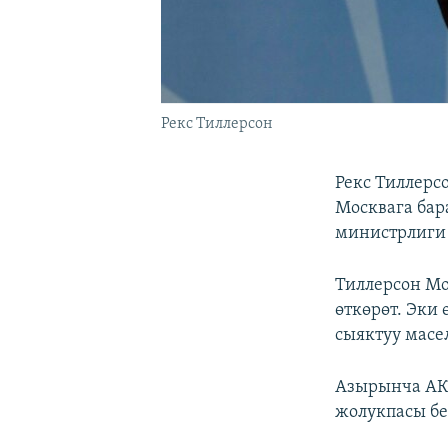
Рекс Тиллерсон
Рекс Тиллерс
Москвага бар
министрлиги
Тиллерсон Мо
өткөрөт. Эки
сыяктуу масе
Азырынча АК
жолукпасы бе