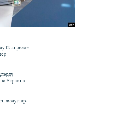
у 12-апрелде
тер
үлөрдү
ана Украина
ен жолугаар-