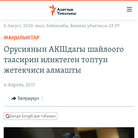
Линктер
Мазмунга
өтүңүз
6-Август, 2026-жыл, бейшемби, Бишкек убактысы 23:29
Навигацияга
ЖАҢЫЛЫКТАР
өтүңүз
ЖАҢЫЛЫКТАР
КЫРГЫЗСТАН
Издөөгө
Орусиянын АКШдагы шайлоого
салыңыз
ДҮЙНӨ
КЫРГЫЗСТАН
таасирин иликтеген топтун
УКРАИНА
САЯСАТ
ДҮЙНӨ
жетекчиси алмашты
АТАЙЫН ИЛИКТӨӨ
ЭКОНОМИКА
БОРБОР АЗИЯ
6-Апрель, 2017
ТВ ПРОГРАММАЛАР
МАДАНИЯТ
Бөлүшүңүз
ПОДКАСТ
БҮГҮН АЗАТТЫКТА
ӨЗГӨЧӨ ПИКИР
ЭКСПЕРТТЕР ТАЛДАЙТ
Бизди Google'дан табыңыз
БИЗ ЖАНА ДҮЙНӨ
Русский
ДАНИСТЕ