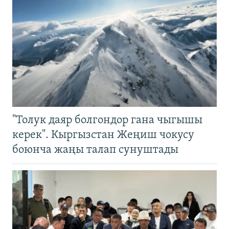
"Толук даяр болгондор гана чыгышы
керек". Кыргызстан Жеңиш чокусу
боюнча жаңы талап сунуштады