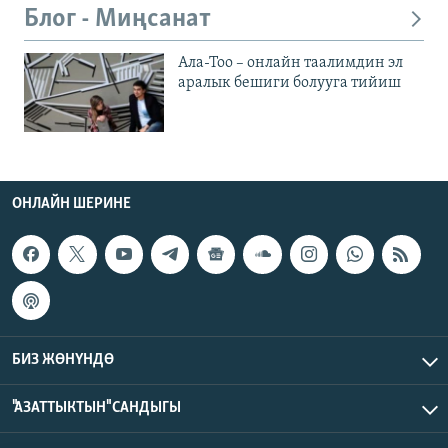
Блог - Миңсанат
Ала-Тоо – онлайн таалимдин эл
аралык бешиги болууга тийиш
ОНЛАЙН ШЕРИНЕ
БИЗ ЖӨНҮНДӨ
"АЗАТТЫКТЫН" САНДЫГЫ