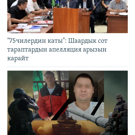
"75чилердин каты": Шаардык сот
тараптардын апелляция арызын
карайт