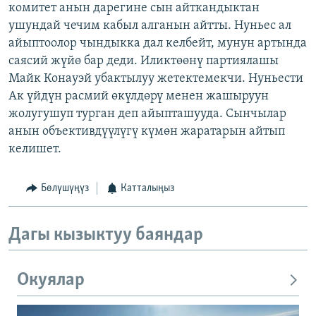
комитет анын дарегине сын айткандыктан
ушундай чечим кабыл алганын айтты. Нуньес ал
айыптоолор чындыкка дал келбейт, мунун артында
саясий жүйө бар деди. Иликтөөнү партиялашы
Майк Конауэй убактылуу жетектемекчи. Нуньести
Ак үйдүн расмий өкүлдөрү менен жашыруун
жолугушуп турган деп айыпташууда. Сынчылар
анын объективдүүлүгү күмөн жаратарын айтып
келишет.
Бөлүшүңүз
Катталыңыз
Дагы кызыктуу баяндар
Окуялар