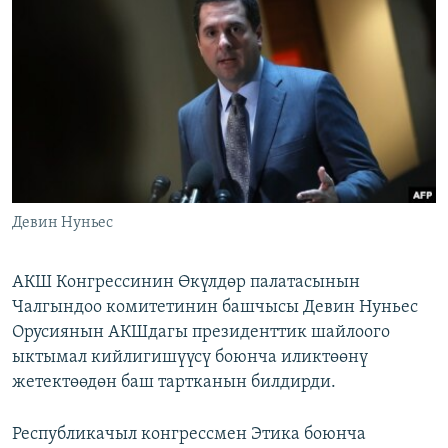
ОНЛАЙН ШЕРИНЕ
ЭЖЕ-СИҢДИЛЕР
АЗАТТЫК+
ЫҢГАЙСЫЗ СУРООЛОР
ЭЕ/АРнун бардык сайттары
Девин Нуньес
АКШ Конгрессинин Өкүлдөр палатасынын
Чалгындоо комитетинин башчысы Девин Нуньес
Орусиянын АКШдагы президенттик шайлоого
ыктымал кийлигишүүсү боюнча иликтөөнү
жетектөөдөн баш тартканын билдирди.
Республикачыл конгрессмен Этика боюнча