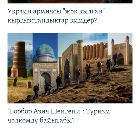
Украин армиясы "жок кылган"
кыргызстандыктар кимдер?
"Борбор Азия Шенгени": Туризм
чөлкөмдү байытабы?