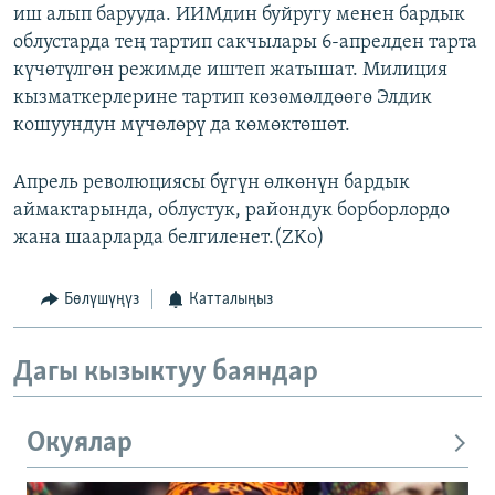
иш алып барууда. ИИМдин буйругу менен бардык
облустарда тең тартип сакчылары 6-апрелден тарта
күчөтүлгөн режимде иштеп жатышат. Милиция
кызматкерлерине тартип көзөмөлдөөгө Элдик
кошуундун мүчөлөрү да көмөктөшөт.
Апрель революциясы бүгүн өлкөнүн бардык
аймактарында, облустук, райондук борборлордо
жана шаарларда белгиленет.(ZKo)
Бөлүшүңүз
Катталыңыз
Дагы кызыктуу баяндар
Окуялар