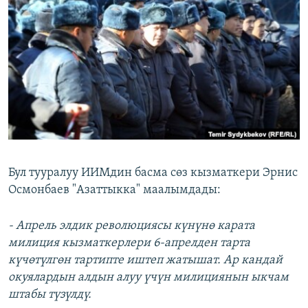
ОНЛАЙН ШЕРИНЕ
ЭЖЕ-СИҢДИЛЕР
АЗАТТЫК+
ЫҢГАЙСЫЗ СУРООЛОР
ЭЕ/АРнун бардык сайттары
Бул тууралуу ИИМдин басма сөз кызматкери Эрнис
Осмонбаев "Азаттыкка" маалымдады:
- Апрель элдик революциясы күнүнө карата
милиция кызматкерлери 6-апрелден тарта
күчөтүлгөн тартипте иштеп жатышат. Ар кандай
окуялардын алдын алуу үчүн милициянын ыкчам
штабы түзүлдү.