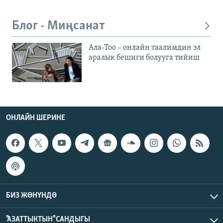
Блог - Миңсанат
Ала-Тоо – онлайн таалимдин эл
аралык бешиги болууга тийиш
ОНЛАЙН ШЕРИНЕ
БИЗ ЖӨНҮНДӨ
"АЗАТТЫКТЫН" САНДЫГЫ