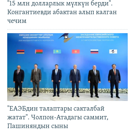
"15 млн долларлык мүлкүн берди".
Конгантиевди абактан алып калган
чечим
"ЕАЭБдин талаптары сакталбай
жатат". Чолпон-Атадагы саммит,
Пашиняндын сыны