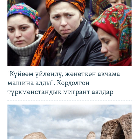
"Күйөөм үйлөндү, жөнөткөн акчама
машина алды". Кордолгон
түркмөнстандык мигрант аялдар