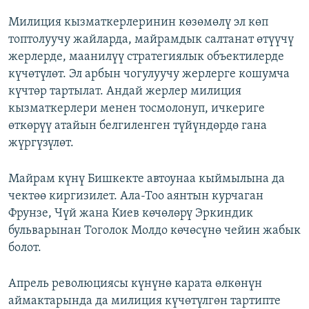
Милиция кызматкерлеринин көзөмөлү эл көп
топтолуучу жайларда, майрамдык салтанат өтүүчү
жерлерде, маанилүү стратегиялык объектилерде
күчөтүлөт. Эл арбын чогулуучу жерлерге кошумча
күчтөр тартылат. Андай жерлер милиция
кызматкерлери менен тосмолонуп, ичкериге
өткөрүү атайын белгиленген түйүндөрдө гана
жүргүзүлөт.
Майрам күнү Бишкекте автоунаа кыймылына да
чектөө киргизилет. Ала-Тоо аянтын курчаган
Фрунзе, Чүй жана Киев көчөлөрү Эркиндик
бульварынан Тоголок Молдо көчөсүнө чейин жабык
болот.
Апрель революциясы күнүнө карата өлкөнүн
аймактарында да милиция күчөтүлгөн тартипте