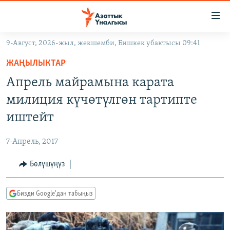
Линктер
Мазмунга
өтүңүз
9-Август, 2026-жыл, жекшемби, Бишкек убактысы 09:41
Навигацияга
ЖАҢЫЛЫКТАР
өтүңүз
ЖАҢЫЛЫКТАР
КЫРГЫЗСТАН
Издөөгө
Апрель майрамына карата
салыңыз
ДҮЙНӨ
КЫРГЫЗСТАН
милиция күчөтүлгөн тартипте
УКРАИНА
САЯСАТ
ДҮЙНӨ
иштейт
АТАЙЫН ИЛИКТӨӨ
ЭКОНОМИКА
БОРБОР АЗИЯ
7-Апрель, 2017
ТВ ПРОГРАММАЛАР
МАДАНИЯТ
Бөлүшүңүз
ПОДКАСТ
БҮГҮН АЗАТТЫКТА
ӨЗГӨЧӨ ПИКИР
ЭКСПЕРТТЕР ТАЛДАЙТ
Бизди Google'дан табыңыз
БИЗ ЖАНА ДҮЙНӨ
Русский
ДАНИСТЕ