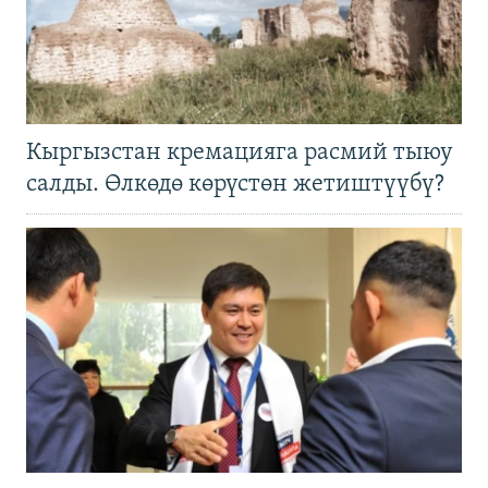
Кыргызстан кремацияга расмий тыюу
салды. Өлкөдө көрүстөн жетиштүүбү?