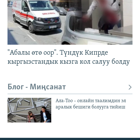
"Абалы өтө оор". Түндүк Кипрде
кыргызстандык кызга кол салуу болду
Блог - Миңсанат
Ала-Тоо – онлайн таалимдин эл
аралык бешиги болууга тийиш