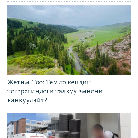
Жетим-Тоо: Темир кендин
тегерегиндеги талкуу эмнени
каңкуулайт?