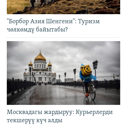
"Борбор Азия Шенгени": Туризм
чөлкөмдү байытабы?
Москвадагы жардыруу: Курьерлерди
текшерүү күч алды