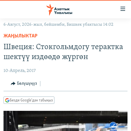
Линктер
Мазмунга
өтүңүз
6-Август, 2026-жыл, бейшемби, Бишкек убактысы 14:02
Навигацияга
ЖАҢЫЛЫКТАР
өтүңүз
ЖАҢЫЛЫКТАР
КЫРГЫЗСТАН
Издөөгө
Швеция: Стокгольмдогу терактка
салыңыз
ДҮЙНӨ
КЫРГЫЗСТАН
шектүү издөөдө жүргөн
УКРАИНА
САЯСАТ
ДҮЙНӨ
10-Апрель, 2017
АТАЙЫН ИЛИКТӨӨ
ЭКОНОМИКА
БОРБОР АЗИЯ
ТВ ПРОГРАММАЛАР
Бөлүшүңүз
МАДАНИЯТ
ПОДКАСТ
БҮГҮН АЗАТТЫКТА
Бизди Google'дан табыңыз
ӨЗГӨЧӨ ПИКИР
ЭКСПЕРТТЕР ТАЛДАЙТ
БИЗ ЖАНА ДҮЙНӨ
Русский
ДАНИСТЕ