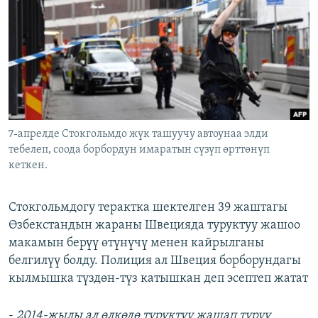
ОНЛАЙН ШЕРИНЕ
ЭЖЕ-СИҢДИЛЕР
АЗАТТЫК+
ЫҢГАЙСЫЗ СУРООЛОР
ЭЕ/АРнун бардык сайттары
7-апрелде Стокгольмдо жүк ташуучу автоунаа элди
тебелеп, соода борбордун имаратын сүзүп өрттөнүп
кеткен.
Стокгольмдогу терактка шектелген 39 жаштагы
Өзбекстандын жараны Швецияда туруктуу жашоо
макамын берүү өтүнүчү менен кайрылганы
белгилүү болду. Полиция ал Швеция борборундагы
кылмышка түздөн-түз катышкан деп эсептеп жатат
-
2014-жылы ал өлкөдө туруктуу жашап туруу