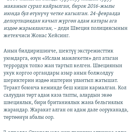
макамын сурап кайрылган, бирок 2016-жылы
июнда бул өтүнүчү четке кагылган. 24-февралда
депортациядан качып жүргөн адам катары ага
издөө жарыяланган,
– деди Швеция полициясынын
жетекчиси Жонас Хейсинг.
Анын билдиришинче, шектүү экстремисттик
уюмдарга, өзүн «Ислам мамлекети» деп атаган
террордук топко жан тартып келген. Швециянын
укук коргоо органдары азыр анын болжолдуу
шериктерин издөө иштерин улантып жатышат.
Теракт боюнча кеминде беш киши кармалган. Кол
салуудан төрт адам каза тапты, алардын экөө
швециялык, бири британиялык жана бельгиялык
жарандар. Жаракат алган он адам дале ооруканада,
төртөөнүн абалы оор.