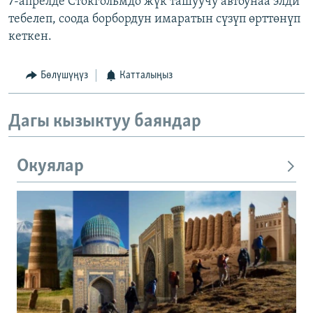
7-апрелде Стокгольмдо жүк ташуучу автоунаа элди
тебелеп, соода борбордун имаратын сүзүп өрттөнүп
кеткен.
Бөлүшүңүз
Катталыңыз
Дагы кызыктуу баяндар
Окуялар