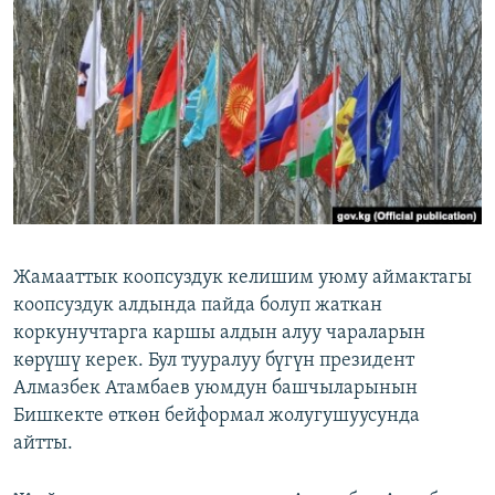
ОНЛАЙН ШЕРИНЕ
ЭЖЕ-СИҢДИЛЕР
АЗАТТЫК+
ЫҢГАЙСЫЗ СУРООЛОР
ЭЕ/АРнун бардык сайттары
Жамааттык коопсуздук келишим уюму аймактагы
коопсуздук алдында пайда болуп жаткан
коркунучтарга каршы алдын алуу чараларын
көрүшү керек. Бул тууралуу бүгүн президент
Алмазбек Атамбаев уюмдун башчыларынын
Бишкекте өткөн бейформал жолугушуусунда
айтты.