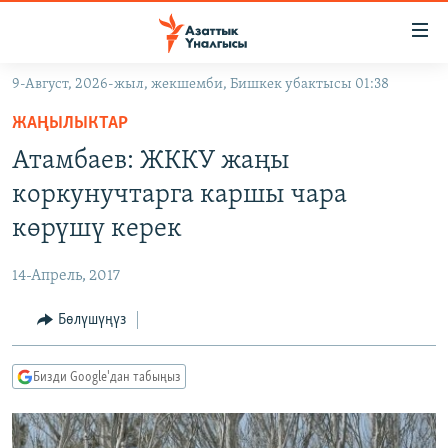
Линктер
Мазмунга
өтүңүз
9-Август, 2026-жыл, жекшемби, Бишкек убактысы 01:38
Навигацияга
ЖАҢЫЛЫКТАР
өтүңүз
ЖАҢЫЛЫКТАР
КЫРГЫЗСТАН
Издөөгө
Атамбаев: ЖККУ жаңы
салыңыз
ДҮЙНӨ
КЫРГЫЗСТАН
коркунучтарга каршы чара
УКРАИНА
САЯСАТ
ДҮЙНӨ
көрүшү керек
АТАЙЫН ИЛИКТӨӨ
ЭКОНОМИКА
БОРБОР АЗИЯ
14-Апрель, 2017
ТВ ПРОГРАММАЛАР
МАДАНИЯТ
Бөлүшүңүз
ПОДКАСТ
БҮГҮН АЗАТТЫКТА
ӨЗГӨЧӨ ПИКИР
ЭКСПЕРТТЕР ТАЛДАЙТ
Бизди Google'дан табыңыз
БИЗ ЖАНА ДҮЙНӨ
Русский
ДАНИСТЕ