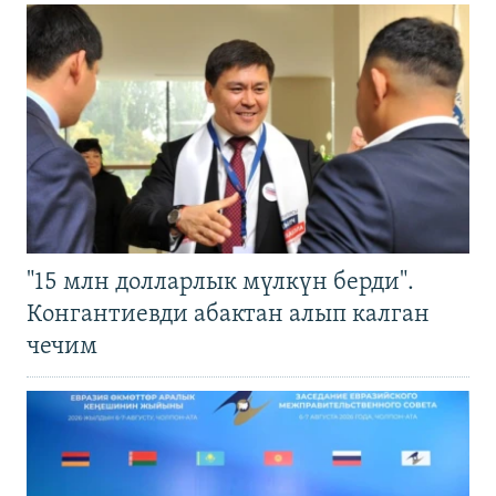
"15 млн долларлык мүлкүн берди".
Конгантиевди абактан алып калган
чечим