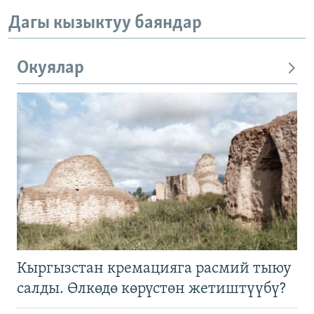
Дагы кызыктуу баяндар
Окуялар
Кыргызстан кремацияга расмий тыюу
салды. Өлкөдө көрүстөн жетиштүүбү?