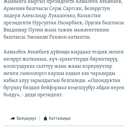
Жыйынга кыргыз президенти Алмазбек Атамбаев,
Армения башчысы Серж Саргсян, Беларустун
лидери Александр Лукашенко, Казакстан
президенти Нурсултан Назарбаев, Орусия башчысы
Владимир Путин жана тажик мамлекетинин
башчысы Эмомали Рахмон катышты.
Алмазбек Атамбаев дүйнөдө кырдаал тездик менен
өзгөрүп жатканын, күч-аракеттерди бириктирүү,
коопсуздукка салттуу жана жаңы коркунучтар
менен сыноолорго каршы алдын ала чараларды
кабыл алуу зарылдыгын белгиледи. «Ошондуктан
бүгүнкү биздин бейформал кеӊешүүбүз абдан керек
болду», - деди президент.
Бөлүшүңүз
Катталыңыз