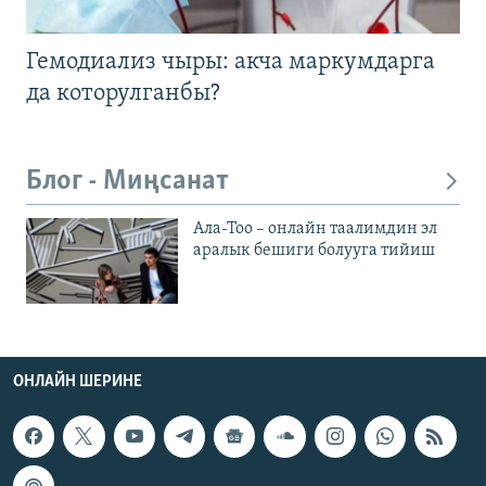
Гемодиализ чыры: акча маркумдарга
да которулганбы?
Блог - Миңсанат
Ала-Тоо – онлайн таалимдин эл
аралык бешиги болууга тийиш
ОНЛАЙН ШЕРИНЕ