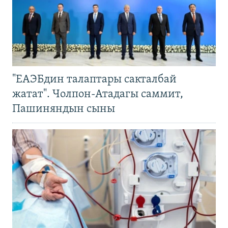
"ЕАЭБдин талаптары сакталбай
жатат". Чолпон-Атадагы саммит,
Пашиняндын сыны