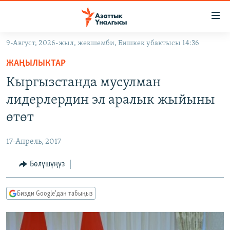
Линктер
Мазмунга
өтүңүз
9-Август, 2026-жыл, жекшемби, Бишкек убактысы 14:36
Навигацияга
ЖАҢЫЛЫКТАР
өтүңүз
ЖАҢЫЛЫКТАР
КЫРГЫЗСТАН
Издөөгө
Кыргызстанда мусулман
салыңыз
ДҮЙНӨ
КЫРГЫЗСТАН
лидерлердин эл аралык жыйыны
УКРАИНА
САЯСАТ
ДҮЙНӨ
өтөт
АТАЙЫН ИЛИКТӨӨ
ЭКОНОМИКА
БОРБОР АЗИЯ
17-Апрель, 2017
ТВ ПРОГРАММАЛАР
МАДАНИЯТ
Бөлүшүңүз
ПОДКАСТ
БҮГҮН АЗАТТЫКТА
ӨЗГӨЧӨ ПИКИР
ЭКСПЕРТТЕР ТАЛДАЙТ
Бизди Google'дан табыңыз
БИЗ ЖАНА ДҮЙНӨ
Русский
ДАНИСТЕ