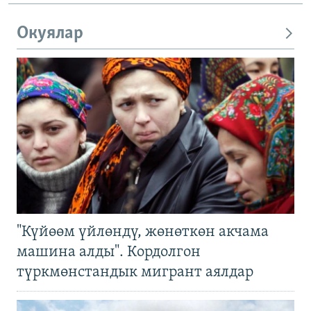
Окуялар
"Күйөөм үйлөндү, жөнөткөн акчама
машина алды". Кордолгон
түркмөнстандык мигрант аялдар