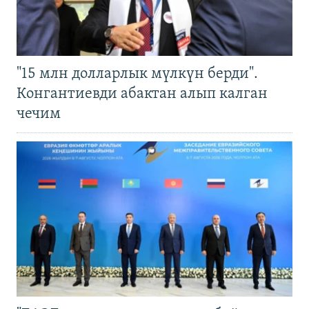
"15 млн долларлык мүлкүн берди".
Конгантиевди абактан алып калган
чечим