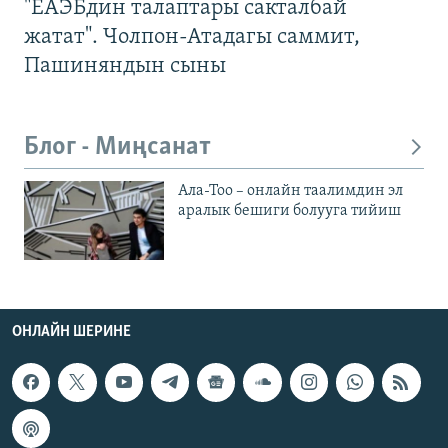
"ЕАЭБдин талаптары сакталбай
жатат". Чолпон-Атадагы саммит,
Пашиняндын сыны
Блог - Миңсанат
Ала-Тоо – онлайн таалимдин эл
аралык бешиги болууга тийиш
ОНЛАЙН ШЕРИНЕ