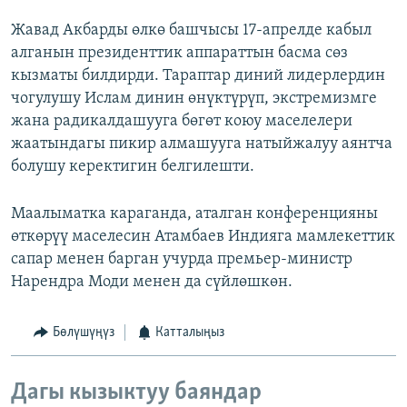
Жавад Акбарды өлкө башчысы 17-апрелде кабыл
алганын президенттик аппараттын басма сөз
кызматы билдирди. Тараптар диний лидерлердин
чогулушу Ислам динин өнүктүрүп, экстремизмге
жана радикалдашууга бөгөт коюу маселелери
жаатындагы пикир алмашууга натыйжалуу аянтча
болушу керектигин белгилешти.
Маалыматка караганда, аталган конференцияны
өткөрүү маселесин Атамбаев Индияга мамлекеттик
сапар менен барган учурда премьер-министр
Нарендра Моди менен да сүйлөшкөн.
Бөлүшүңүз
Катталыңыз
Дагы кызыктуу баяндар