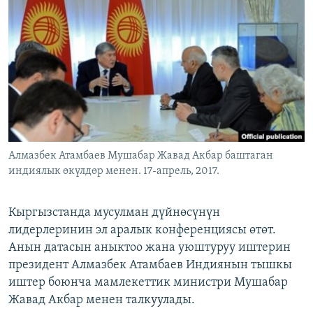
ОНЛАЙН ШЕРИНЕ
ЭЖЕ-СИҢДИЛЕР
АЗАТТЫК+
ЫҢГАЙСЫЗ СУРООЛОР
ЭЕ/АРнун бардык сайттары
Алмазбек Атамбаев Мушабар Жавад Акбар баштаган
индиялык өкүлдөр менен. 17-апрель, 2017.
Кыргызстанда мусулман дүйнөсүнүн
лидерлеринин эл аралык конференциясы өтөт.
Анын датасын аныктоо жана уюштуруу иштерин
президент Алмазбек Атамбаев Индиянын тышкы
иштер боюнча мамлекеттик министри Мушабар
Жавад Акбар менен талкуулады.