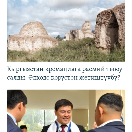
Кыргызстан кремацияга расмий тыюу
салды. Өлкөдө көрүстөн жетиштүүбү?