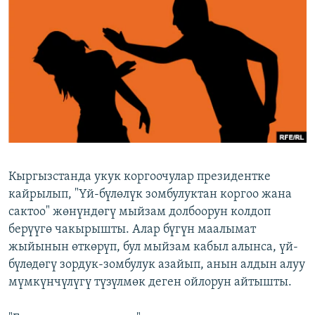
ОНЛАЙН ШЕРИНЕ
ЭЖЕ-СИҢДИЛЕР
АЗАТТЫК+
ЫҢГАЙСЫЗ СУРООЛОР
ЭЕ/АРнун бардык сайттары
Кыргызстанда укук коргоочулар президентке
кайрылып, "Үй-бүлөлүк зомбулуктан коргоо жана
сактоо" жөнүндөгү мыйзам долбоорун колдоп
берүүгө чакырышты. Алар бүгүн маалымат
жыйынын өткөрүп, бул мыйзам кабыл алынса, үй-
бүлөдөгү зордук-зомбулук азайып, анын алдын алуу
мүмкүнчүлүгү түзүлмөк деген ойлорун айтышты.