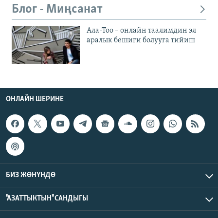
Блог - Миңсанат
Ала-Тоо – онлайн таалимдин эл
аралык бешиги болууга тийиш
ОНЛАЙН ШЕРИНЕ
БИЗ ЖӨНҮНДӨ
"АЗАТТЫКТЫН" САНДЫГЫ