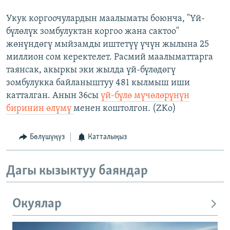
Укук коргоочулардын маалыматы боюнча, "Үй-
бүлөлүк зомбулуктан коргоо жана сактоо"
жөнүндөгү мыйзамды иштетүү үчүн жылына 25
миллион сом керектелет. Расмий маалыматтарга
таянсак, акыркы эки жылда үй-бүлөдөгү
зомбулукка байланыштуу 481 кылмыш иши
катталган. Анын 36сы
үй-бүлө мүчөлөрүнүн
биринин өлүмү
менен коштолгон. (ZKo)
Бөлүшүңүз
Катталыңыз
Дагы кызыктуу баяндар
Окуялар