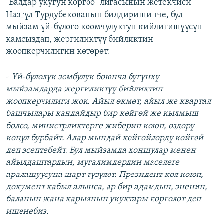
"Балдар укугун коргоо" лигасынын жетекчиси
Назгүл Турдубекованын билдиришинче, бул
мыйзам үй-бүлөгө коомчулуктун кийлигишүүсүн
камсыздап, жергиликтүү бийликтин
жоопкерчилигин көтөрөт:
-
Үй-бүлөлүк зомбулук боюнча бүгүнкү
мыйзамдарда жергиликтүү бийликтин
жоопкерчилиги жок. Айыл өкмөт, айыл же квартал
башчылары кандайдыр бир көйгөй же кылмыш
болсо, министрликтерге жиберип коюп, өздөрү
көңүл бурбайт. Алар мындай көйгөйлөрдү көйгөй
деп эсептебейт. Бул мыйзамда коңшулар менен
айылдаштардын, мугалимдердин маселеге
аралашуусуна шарт түзүлөт. Президент кол коюп,
документ кабыл алынса, ар бир адамдын, эненин,
баланын жана карыянын укуктары корголот деп
ишенебиз.