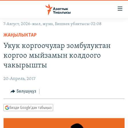
Линктер
Мазмунга
өтүңүз
7-Август, 2026-жыл, жума, Бишкек убактысы 02:08
Навигацияга
ЖАҢЫЛЫКТАР
өтүңүз
ЖАҢЫЛЫКТАР
КЫРГЫЗСТАН
Издөөгө
Укук коргоочулар зомбулуктан
салыңыз
ДҮЙНӨ
КЫРГЫЗСТАН
коргоо мыйзамын колдоого
УКРАИНА
САЯСАТ
ДҮЙНӨ
чакырышты
АТАЙЫН ИЛИКТӨӨ
ЭКОНОМИКА
БОРБОР АЗИЯ
20-Апрель, 2017
ТВ ПРОГРАММАЛАР
МАДАНИЯТ
Бөлүшүңүз
ПОДКАСТ
БҮГҮН АЗАТТЫКТА
ӨЗГӨЧӨ ПИКИР
ЭКСПЕРТТЕР ТАЛДАЙТ
Бизди Google'дан табыңыз
БИЗ ЖАНА ДҮЙНӨ
Русский
ДАНИСТЕ