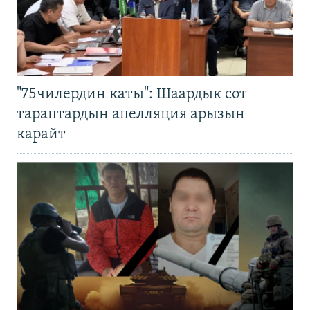
"75чилердин каты": Шаардык сот
тараптардын апелляция арызын
карайт