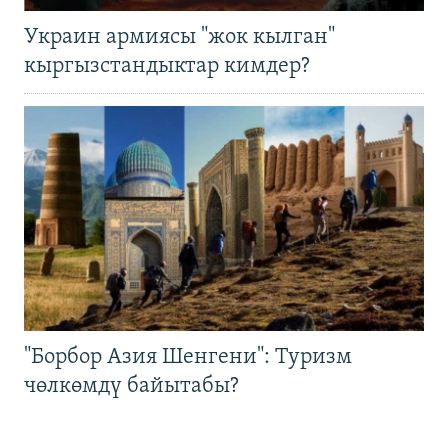
Украин армиясы "жок кылган"
кыргызстандыктар кимдер?
"Борбор Азия Шенгени": Туризм
чөлкөмдү байытабы?