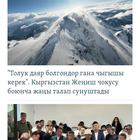
"Толук даяр болгондор гана чыгышы
керек". Кыргызстан Жеңиш чокусу
боюнча жаңы талап сунуштады