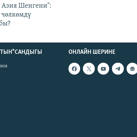
р Азия Шенгени":
 чөлкөмдү
бы?
КТЫН" САНДЫГЫ
ОНЛАЙН ШЕРИНЕ
лим