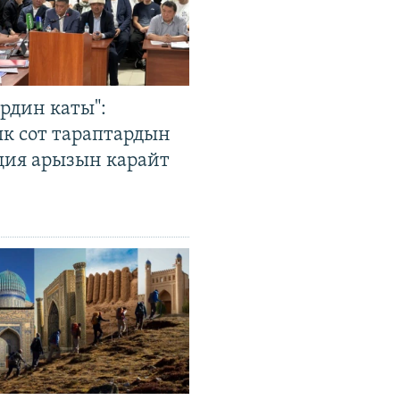
рдин каты":
к сот тараптардын
ция арызын карайт