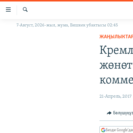
Линктер
Мазмунга
өтүңүз
Издөө
7-Август, 2026-жыл, жума, Бишкек убактысы 02:45
ЖАҢЫЛЫКТАР
Навигацияга
өтүңүз
ЖАҢЫЛЫКТА
КЫРГЫЗСТАН
Издөөгө
Кремл
ДҮЙНӨ
КЫРГЫЗСТАН
салыңыз
УКРАИНА
САЯСАТ
ДҮЙНӨ
жөнөт
АТАЙЫН ИЛИКТӨӨ
ЭКОНОМИКА
БОРБОР АЗИЯ
комме
ТВ ПРОГРАММАЛАР
МАДАНИЯТ
ПОДКАСТ
БҮГҮН АЗАТТЫКТА
21-Апрель, 2017
ӨЗГӨЧӨ ПИКИР
ЭКСПЕРТТЕР ТАЛДАЙТ
БИЗ ЖАНА ДҮЙНӨ
Бөлүшүңү
ДАНИСТЕ
Бизди Google'д