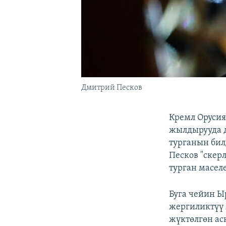
Дмитрий Песков
Кремл Орусия
жылдырууда 
турганын бил
Песков "скер
турган масел
Буга чейин 
жергиликтүү 
жүктөлгөн а