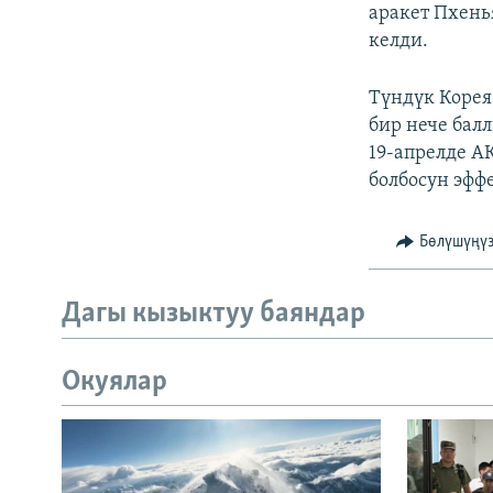
аракет Пхень
келди.
Түндүк Корея
бир нече бал
19-апрелде А
болбосун эфф
Бөлүшүңү
Дагы кызыктуу баяндар
Окуялар