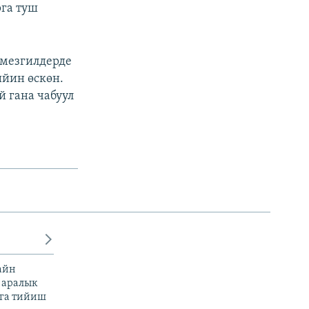
га туш
 мезгилдерде
ийин өскөн.
 гана чабуул
айн
 аралык
га тийиш