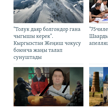
"Толук даяр болгондор гана
"75чиле
чыгышы керек".
Шаарды
Кыргызстан Жеңиш чокусу
апелля
боюнча жаңы талап
сунуштады