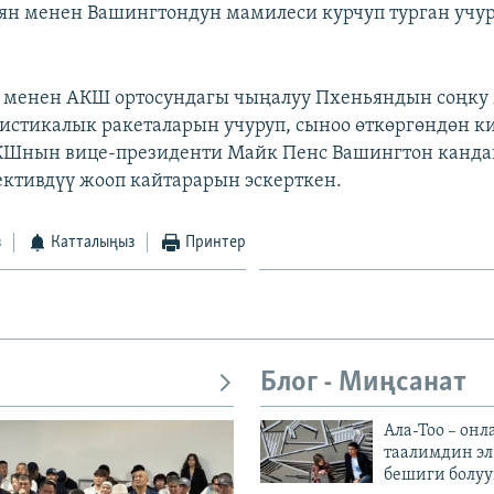
ян менен Вашингтондун мамилеси курчуп турган учур
 менен АКШ ортосундагы чыңалуу Пхеньяндын соңку
листикалык ракеталарын учуруп, сыноо өткөргөндөн к
КШнын вице-президенти Майк Пенс Вашингтон кандай
ективдүү жооп кайтарарын эскерткен.
з
Катталыңыз
Принтер
Блог - Миңсанат
Ала-Тоо – онл
таалимдин эл
бешиги болуу