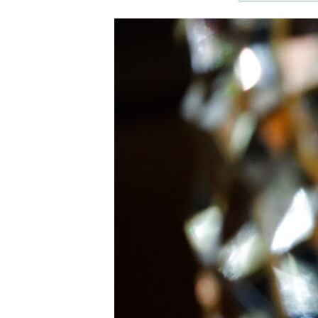
ЭЖЕ-СИҢДИЛЕР
АЗАТТЫК+
ЫҢГАЙСЫЗ СУРООЛОР