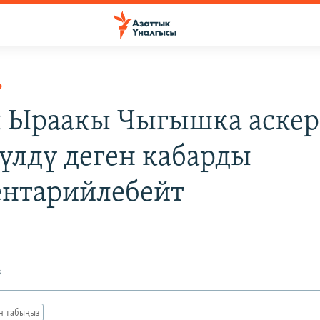
Р
 Ыраакы Чыгышка аскер
үлдү деген кабарды
нтарийлебейт
з
ан табыңыз