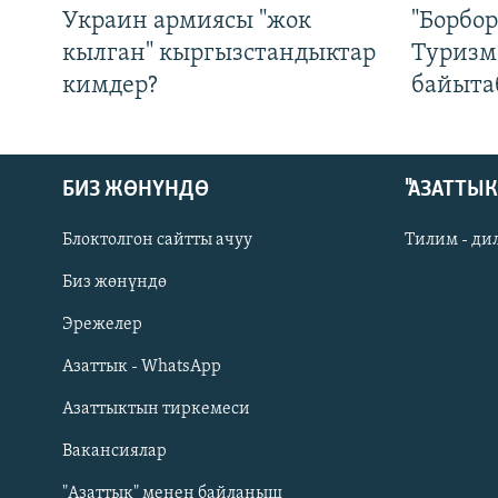
Украин армиясы "жок
"Борбо
кылган" кыргызстандыктар
Туризм
кимдер?
байыта
БИЗ ЖӨНҮНДӨ
"АЗАТТЫ
Блоктолгон сайтты ачуу
Тилим - ди
Биз жөнүндө
Русский
Эрежелер
Азаттык - WhatsApp
ОНЛАЙН ШЕРИНЕ
Азаттыктын тиркемеси
Вакансиялар
"Азаттык" менен байланыш