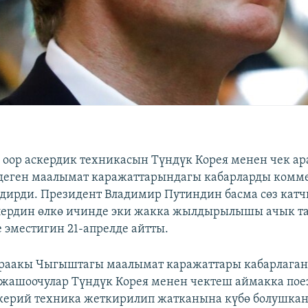
 оор аскердик техникасын Түндүк Корея менен чек ар
деген маалымат каражаттарындагы кабарларды комм
дирди. Президент Владимир Путиндин басма сөз кат
лердин өлкө ичинде эки жакка жылдырылышы ачык т
е эместигин 21-апрелде айтты.
Ыраакы Чыгыштагы маалымат каражаттары кабарлаган
жашоочулар Түндүк Корея менен чектеш аймакка пое
скерий техника жеткирилип жатканына күбө болушка