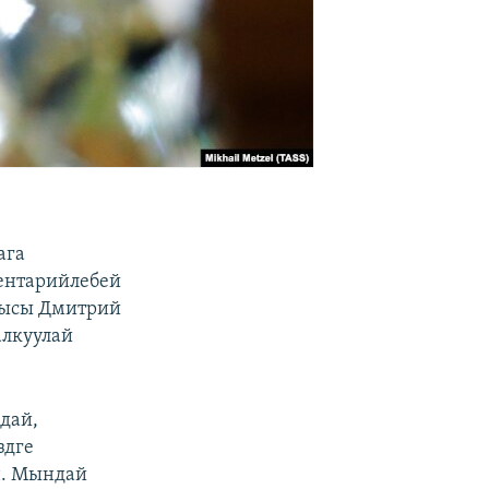
ага
ентарийлебей
чысы Дмитрий
алкуулай
дай,
здге
н. Мындай