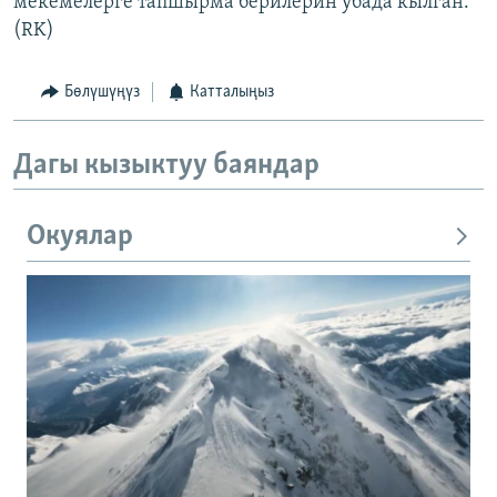
мекемелерге тапшырма берилерин убада кылган.
(RK)
Бөлүшүңүз
Катталыңыз
Дагы кызыктуу баяндар
Окуялар