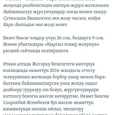
жолунда реабилитация иштери жүрүп жатканына
байланыштуу жүргүнчүлөрдү поезд менен ташуу.
Суткасына Бишкектен эки жолу чыгып, кайра
Кара-Балтадан эки жолу келет.
Билет баасы чоңдор үчүн 26 сом, балдарга 9 сом.
Жөнөө убактылары «Кыргыз темир жолунун»
расмий сайтында келтирилген.
Өткөн аптада Жогорку Кеңештеги көпчүлүк
коалицияда өкмөттүн 2016-жылдагы отчету
талкууланып жатканда борбор шаар менен Кара-
Балтаны байланыштырган унаа жолду оңдоо
долбоору тууралуу сөз болуп, жүргүнчүлөрдүн
каттоосу боюнча маселе көтөрүлгөн. Өкмөт башчы
Сооронбай Жээнбеков бул маселе өкмөттүн
көзөмөлүндө экенин айтып, тиешелүү