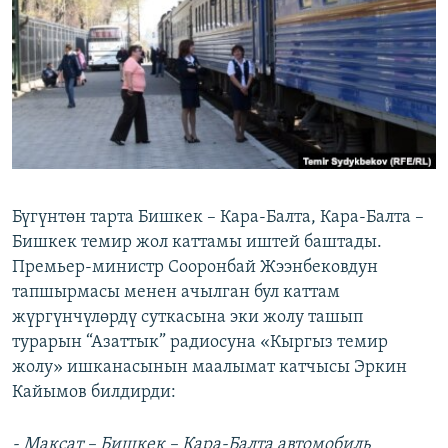
ОНЛАЙН ШЕРИНЕ
ЭЖЕ-СИҢДИЛЕР
АЗАТТЫК+
ЫҢГАЙСЫЗ СУРООЛОР
ЭЕ/АРнун бардык сайттары
Бүгүнтөн тарта Бишкек – Кара-Балта, Кара-Балта –
Бишкек темир жол каттамы иштей баштады.
Премьер-министр Сооронбай Жээнбековдун
тапшырмасы менен ачылган бул каттам
жүргүнчүлөрдү суткасына эки жолу ташып
турарын “Азаттык” радиосуна «Кыргыз темир
жолу» ишканасынын маалымат катчысы Эркин
Кайымов билдирди:
- Максат – Бишкек – Кара-Балта автомобиль