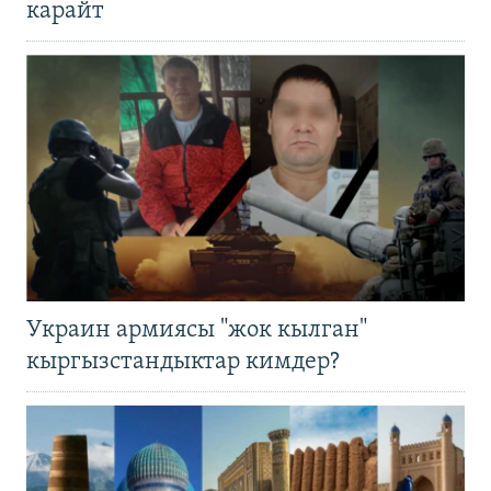
карайт
Украин армиясы "жок кылган"
кыргызстандыктар кимдер?