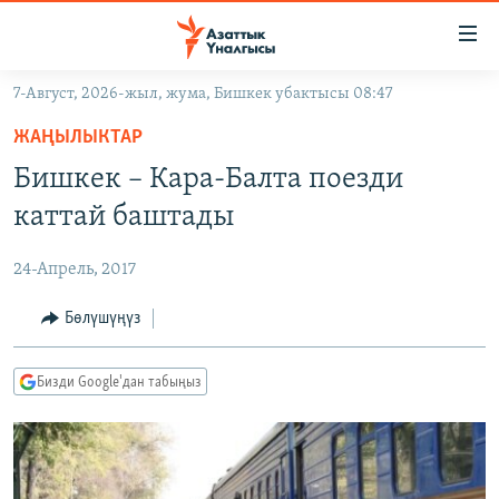
Линктер
Мазмунга
өтүңүз
7-Август, 2026-жыл, жума, Бишкек убактысы 08:47
Навигацияга
ЖАҢЫЛЫКТАР
өтүңүз
ЖАҢЫЛЫКТАР
КЫРГЫЗСТАН
Издөөгө
Бишкек – Кара-Балта поезди
салыңыз
ДҮЙНӨ
КЫРГЫЗСТАН
каттай баштады
УКРАИНА
САЯСАТ
ДҮЙНӨ
24-Апрель, 2017
АТАЙЫН ИЛИКТӨӨ
ЭКОНОМИКА
БОРБОР АЗИЯ
ТВ ПРОГРАММАЛАР
Бөлүшүңүз
МАДАНИЯТ
ПОДКАСТ
БҮГҮН АЗАТТЫКТА
Бизди Google'дан табыңыз
ӨЗГӨЧӨ ПИКИР
ЭКСПЕРТТЕР ТАЛДАЙТ
БИЗ ЖАНА ДҮЙНӨ
Русский
ДАНИСТЕ