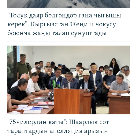
"Толук даяр болгондор гана чыгышы
керек". Кыргызстан Жеңиш чокусу
боюнча жаңы талап сунуштады
"75чилердин каты": Шаардык сот
тараптардын апелляция арызын