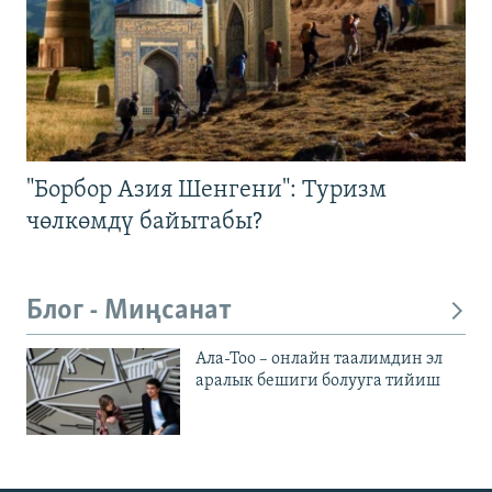
"Борбор Азия Шенгени": Туризм
чөлкөмдү байытабы?
Блог - Миңсанат
Ала-Тоо – онлайн таалимдин эл
аралык бешиги болууга тийиш