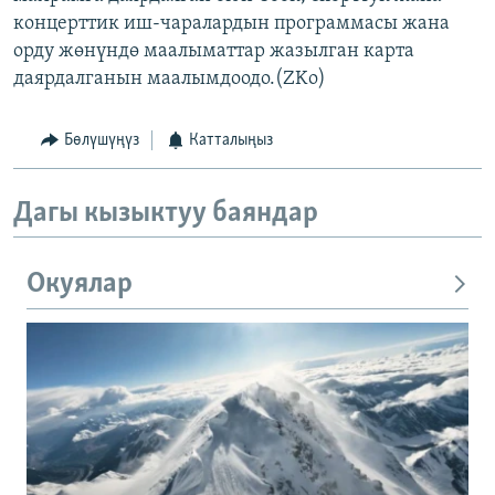
концерттик иш-чаралардын программасы жана
орду жөнүндө маалыматтар жазылган карта
даярдалганын маалымдоодо.(ZKo)
Бөлүшүңүз
Катталыңыз
Дагы кызыктуу баяндар
Окуялар