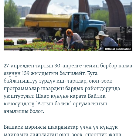
ОНЛАЙН ШЕРИНЕ
ЭЖЕ-СИҢДИЛЕР
АЗАТТЫК+
ЫҢГАЙСЫЗ СУРООЛОР
ЭЕ/АРнун бардык сайттары
27-апрелден тартып 30-апрелге чейин борбор калаа
өзүнүн 139 жылдыгын белгилейт. Буга
байланыштуу түрдүү иш-чаралар, оюн-зоок
программалар шаардын бардык райондорунда
уюштурулат. Шаар күнүнө карата Байтик
көчөсүндөгү "Алтын балык" оргумасынын
ачылышы болот.
Бишкек мэриясы шаардыктар үчүн үч күндүк
майрамга даярдалган оюн-зоок, спорттук жана