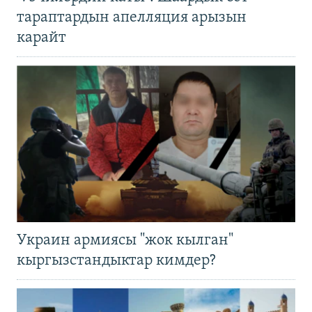
тараптардын апелляция арызын
карайт
Украин армиясы "жок кылган"
кыргызстандыктар кимдер?