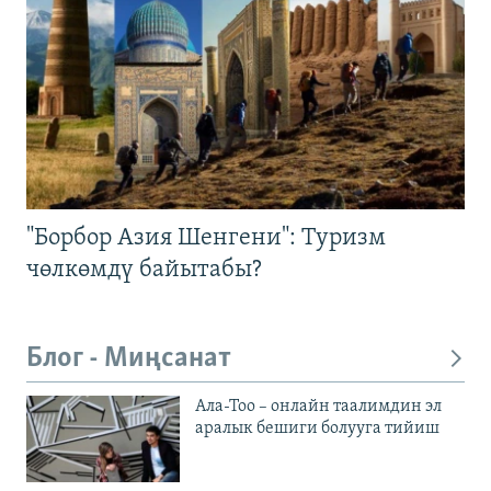
"Борбор Азия Шенгени": Туризм
чөлкөмдү байытабы?
Блог - Миңсанат
Ала-Тоо – онлайн таалимдин эл
аралык бешиги болууга тийиш