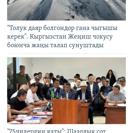
"Толук даяр болгондор гана чыгышы
керек". Кыргызстан Жеңиш чокусу
боюнча жаңы талап сунуштады
"75чилердин каты": Шаардык сот