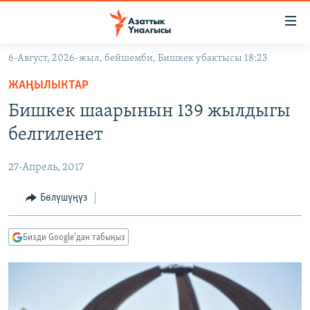
Линктер
Мазмунга
өтүңүз
6-Август, 2026-жыл, бейшемби, Бишкек убактысы 18:23
Навигацияга
ЖАҢЫЛЫКТАР
өтүңүз
ЖАҢЫЛЫКТАР
КЫРГЫЗСТАН
Издөөгө
Бишкек шаарынын 139 жылдыгы
салыңыз
ДҮЙНӨ
КЫРГЫЗСТАН
белгиленет
УКРАИНА
САЯСАТ
ДҮЙНӨ
27-Апрель, 2017
АТАЙЫН ИЛИКТӨӨ
ЭКОНОМИКА
БОРБОР АЗИЯ
ТВ ПРОГРАММАЛАР
Бөлүшүңүз
МАДАНИЯТ
ПОДКАСТ
БҮГҮН АЗАТТЫКТА
Бизди Google'дан табыңыз
ӨЗГӨЧӨ ПИКИР
ЭКСПЕРТТЕР ТАЛДАЙТ
БИЗ ЖАНА ДҮЙНӨ
Русский
ДАНИСТЕ