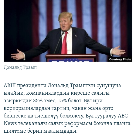
ОНЛАЙН ШЕРИНЕ
ЭЖЕ-СИҢДИЛЕР
АЗАТТЫК+
ЫҢГАЙСЫЗ СУРООЛОР
ЭЕ/АРнун бардык сайттары
Дональд Трамп
АКШ президенти Дональд Трамптын сунушуна
ылайык, компаниялардын киреше салыгы
азыркыдай 35% эмес, 15% болот. Бул ири
корпорациялардан тартып, чакан жана орто
бизнеске да тиешелүү болмокчу. Бул тууралуу АВС
News телеканалы салык реформасы боюнча планга
шилтеме берип маалымдады.