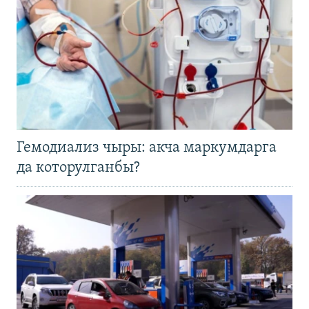
Гемодиализ чыры: акча маркумдарга
да которулганбы?