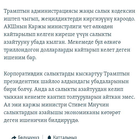
Трамптын администрациясы жаңы салык кодексин
иштеп чыгып, жеңилдиктерди киргизүүнү кароодо.
АКШнын Каржы министрлиги чет өлкөдөн
кайтарылып келген киреше үчүн салыкты
азайтууну убада кылган. Мекемеде бул өлкөгө
триллондогон долларларды кайтарып келет деген
ишеним бар.
Корпоративдик салыктарды кыскартуу Трамптын
президенттик шайлоо алдындагы убадаларынын
бири болчу. Анда ал салыкты азайтуудан келип
чыккан кенемте кантип толтуруларын айткан эмес.
Ал эми каржы министри Стивен Мнучин
салыктардын азайышы экономиканы көтөрөт
деген ишеничин билдирүүдө.
Бөлүшүңүз
Катталыңыз