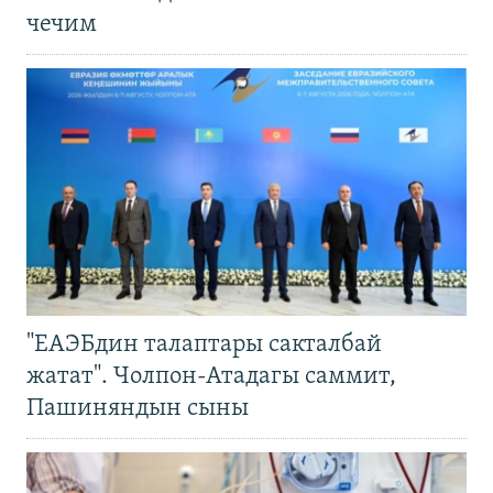
чечим
"ЕАЭБдин талаптары сакталбай
жатат". Чолпон-Атадагы саммит,
Пашиняндын сыны