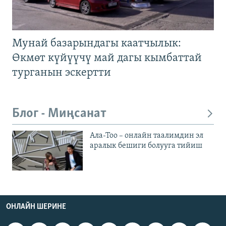
Мунай базарындагы каатчылык:
Өкмөт күйүүчү май дагы кымбаттай
турганын эскертти
Блог - Миңсанат
Ала-Тоо – онлайн таалимдин эл
аралык бешиги болууга тийиш
ОНЛАЙН ШЕРИНЕ