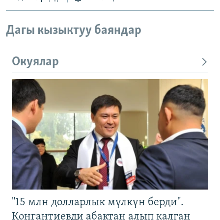
Дагы кызыктуу баяндар
Окуялар
"15 млн долларлык мүлкүн берди".
Конгантиевди абактан алып калган