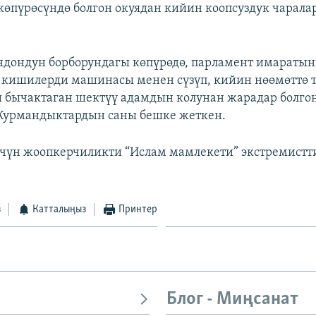
көпүрөсүндө болгон окуядан кийин коопсуздук чарала
ндондун борборундагы көпүрөдө, парламент имарат
 кишилерди машинасы менен сүзүп, кийин нөөмөттө 
бычактаган шектүү адамдын колунан жарадар болго
 Курмандыктардын саны бешке жеткен.
үчүн жоопкерчиликти “Ислам мамлекети” экстремист
з
Катталыңыз
Принтер
Блог - Миңсанат