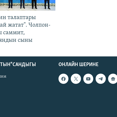
ин талаптары
ай жатат". Чолпон-
ы саммит,
яндын сыны
КТЫН" САНДЫГЫ
ОНЛАЙН ШЕРИНЕ
лим