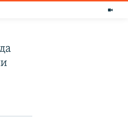
да
ши