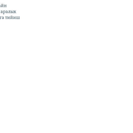
айн
 аралык
га тийиш