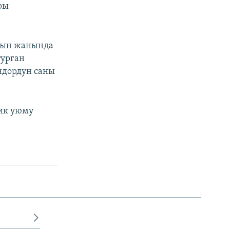
ры
ынын жанында
турган
ндордун саны
тик уюму