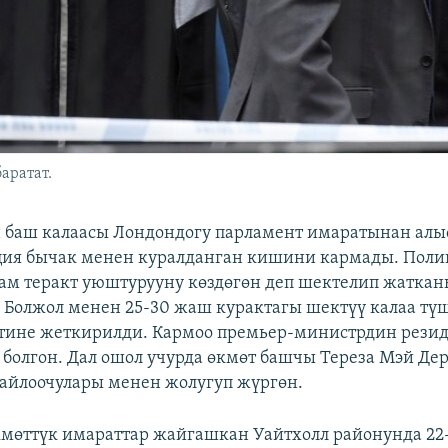
аратат.
баш калаасы Лондондогу парламент имаратынан алы
ция бычак менен куралданган кишини кармады. Поли
ам теракт уюштурууну көздөгөн деп шектелип жатка
Болжол менен 25-30 жаш курактагы шектүү калаа тү
етине жеткирилди. Кармоо премьер-министрдин рези
болгон. Дал ошол учурда өкмөт башчы Тереза Мэй Д
айлоочулары менен жолугуп жүргөн.
мөттүк имараттар жайгашкан Уайтхолл районунда 22