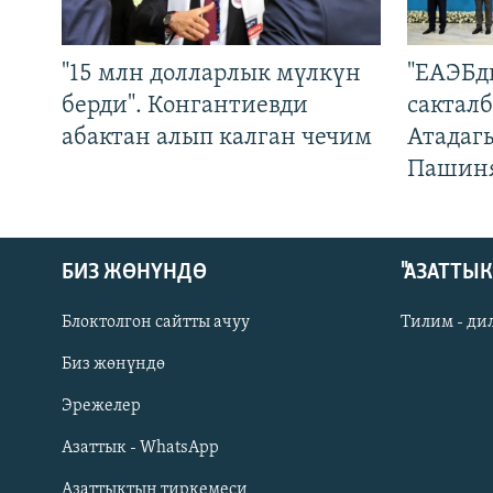
"15 млн долларлык мүлкүн
"ЕАЭБд
берди". Конгантиевди
сакталб
абактан алып калган чечим
Атадаг
Пашин
БИЗ ЖӨНҮНДӨ
"АЗАТТЫ
Блоктолгон сайтты ачуу
Тилим - ди
Биз жөнүндө
Русский
Эрежелер
Азаттык - WhatsApp
ОНЛАЙН ШЕРИНЕ
Азаттыктын тиркемеси