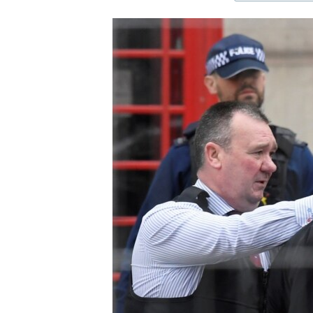
ЭЖЕ-СИҢДИЛЕР
АЗАТТЫК+
ЫҢГАЙСЫЗ СУРООЛОР