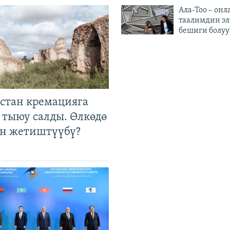
Ала-Тоо – онл
таалимдин эл
бешиги болуу
стан кремацияга
 тыюу салды. Өлкөдө
өн жетиштүүбү?