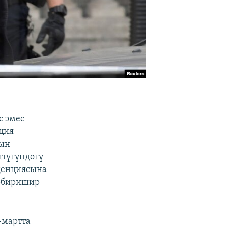
с эмес
ция
нын
штүгүндөгү
денциясына
ербиришир
-мартта