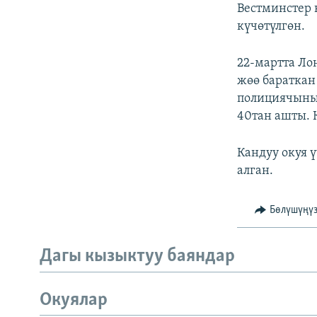
Вестминстер 
күчөтүлгөн.
22-мартта Ло
жөө бараткан
полициячыны 
40тан ашты.
Кандуу окуя 
алган.
Бөлүшүңү
Дагы кызыктуу баяндар
Окуялар