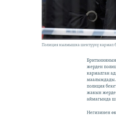
Полиция кылмышка шектүүнү кармап б
Британиянын 
жерден поли
кармалган ад
маалымдады. 
полиция бек
жакын жерде 
аймагында ш
Негизинен өк