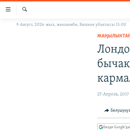
Линктер
Мазмунга
өтүңүз
Издөө
9-Август, 2026-жыл, жекшемби, Бишкек убактысы 15:00
ЖАҢЫЛЫКТАР
Навигацияга
өтүңүз
ЖАҢЫЛЫКТА
КЫРГЫЗСТАН
Издөөгө
Лондо
ДҮЙНӨ
КЫРГЫЗСТАН
салыңыз
УКРАИНА
САЯСАТ
ДҮЙНӨ
бычак
АТАЙЫН ИЛИКТӨӨ
ЭКОНОМИКА
БОРБОР АЗИЯ
карм
ТВ ПРОГРАММАЛАР
МАДАНИЯТ
ПОДКАСТ
БҮГҮН АЗАТТЫКТА
27-Апрель, 2017
ӨЗГӨЧӨ ПИКИР
ЭКСПЕРТТЕР ТАЛДАЙТ
БИЗ ЖАНА ДҮЙНӨ
Бөлүшүңү
ДАНИСТЕ
Бизди Google'д