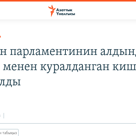
Р
н парламентинин алдын
 менен куралданган ки
алды
з
ан табыңыз