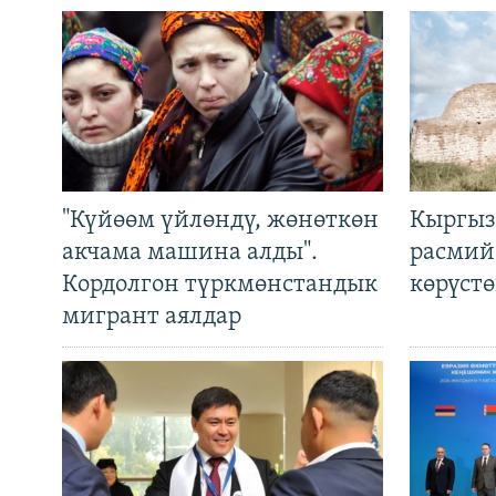
"Күйөөм үйлөндү, жөнөткөн
Кыргыз
акчама машина алды".
расмий
Кордолгон түркмөнстандык
көрүст
мигрант аялдар