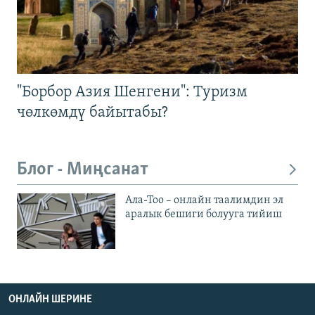
"Борбор Азия Шенгени": Туризм
чөлкөмдү байытабы?
Блог - Миңсанат
Ала-Тоо – онлайн таалимдин эл
аралык бешиги болууга тийиш
ОНЛАЙН ШЕРИНЕ