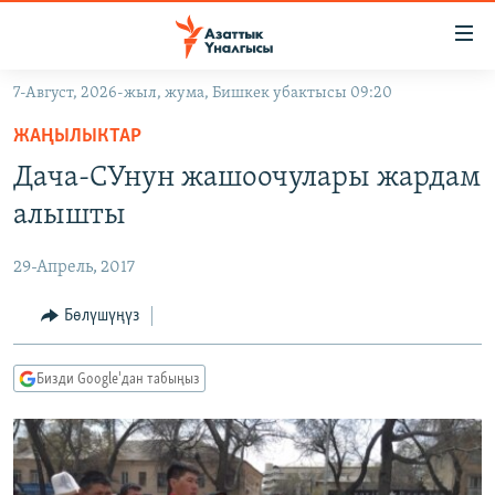
Линктер
Мазмунга
өтүңүз
7-Август, 2026-жыл, жума, Бишкек убактысы 09:20
Навигацияга
ЖАҢЫЛЫКТАР
өтүңүз
ЖАҢЫЛЫКТАР
КЫРГЫЗСТАН
Издөөгө
Дача-СУнун жашоочулары жардам
салыңыз
ДҮЙНӨ
КЫРГЫЗСТАН
алышты
УКРАИНА
САЯСАТ
ДҮЙНӨ
29-Апрель, 2017
АТАЙЫН ИЛИКТӨӨ
ЭКОНОМИКА
БОРБОР АЗИЯ
ТВ ПРОГРАММАЛАР
Бөлүшүңүз
МАДАНИЯТ
ПОДКАСТ
БҮГҮН АЗАТТЫКТА
Бизди Google'дан табыңыз
ӨЗГӨЧӨ ПИКИР
ЭКСПЕРТТЕР ТАЛДАЙТ
БИЗ ЖАНА ДҮЙНӨ
Русский
ДАНИСТЕ