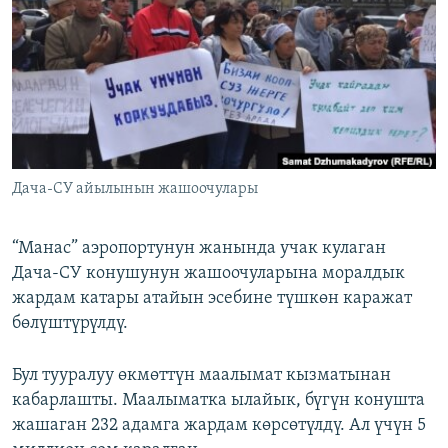
ОНЛАЙН ШЕРИНЕ
ЭЖЕ-СИҢДИЛЕР
АЗАТТЫК+
ЫҢГАЙСЫЗ СУРООЛОР
ЭЕ/АРнун бардык сайттары
Дача-СУ айылынын жашоочулары
“Манас” аэропортунун жанында учак кулаган
Дача-СУ конушунун жашоочуларына моралдык
жардам катары атайын эсебине түшкөн каражат
бөлүштүрүлдү.
Бул тууралуу өкмөттүн маалымат кызматынан
кабарлашты. Маалыматка ылайык, бүгүн конушта
жашаган 232 адамга жардам көрсөтүлдү. Ал үчүн 5