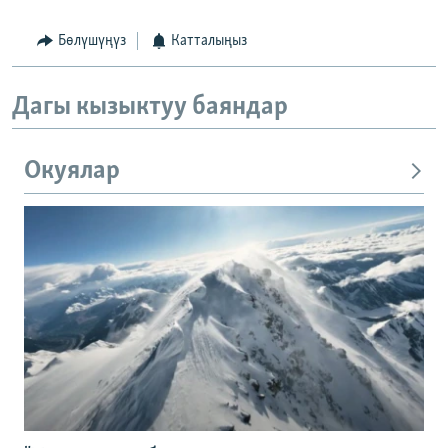
Бөлүшүңүз
Катталыңыз
Дагы кызыктуу баяндар
Окуялар