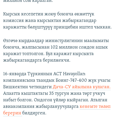
миллион сом каралган.
Кырсык кесепетин жоюу боюнча өкмөттүк
комиссия жана кырсыктан жабыркагандар
каражатты бөлүштүрүү принцибин иштеп чыккан.
Өзгөчө кырдаалдар министрлигинин маалыматы
боюнча, жалпысынан 102 миллион сомдон ашык
каражат топтолгон. Бул каражат кырсыкта
жабыркагандарга берилмекчи.
16-январда Түркиянын АСТ Havayolları
компаниясына таандык Боинг-747-400 жүк учагы
Бишкектин четиндеги
Дача-СУ айылына кулаган.
Апаатта кыштактагы 35 тургун жана төрт учкуч
набыт болгон. Ондогон үйлөр кыйраган. Аталган
авиакомпания жабырлануучуларга
кенемте төлөп
берерин
билдирген.