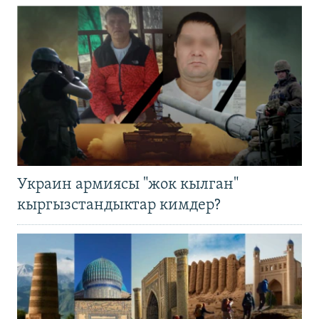
Украин армиясы "жок кылган"
кыргызстандыктар кимдер?