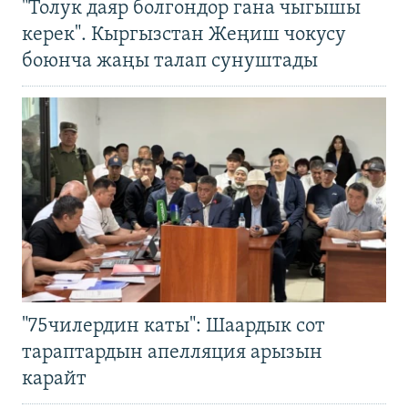
"Толук даяр болгондор гана чыгышы
керек". Кыргызстан Жеңиш чокусу
боюнча жаңы талап сунуштады
"75чилердин каты": Шаардык сот
тараптардын апелляция арызын
карайт