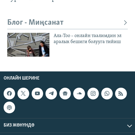
Блог - Миңсанат
Ала-Тоо – онлайн таалимдин эл
аралык бешиги болууга тийиш
ОНЛАЙН ШЕРИНЕ
БИЗ ЖӨНҮНДӨ