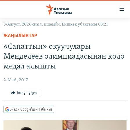
Линктер
Мазмунга
өтүңүз
8-Август, 2026-жыл, ишемби, Бишкек убактысы 03:21
Навигацияга
ЖАҢЫЛЫКТАР
өтүңүз
ЖАҢЫЛЫКТАР
КЫРГЫЗСТАН
Издөөгө
«Сапаттын» окуучулары
салыңыз
ДҮЙНӨ
КЫРГЫЗСТАН
Менделеев олимпиадасынан коло
УКРАИНА
САЯСАТ
ДҮЙНӨ
медал алышты
АТАЙЫН ИЛИКТӨӨ
ЭКОНОМИКА
БОРБОР АЗИЯ
2-Май, 2017
ТВ ПРОГРАММАЛАР
МАДАНИЯТ
Бөлүшүңүз
ПОДКАСТ
БҮГҮН АЗАТТЫКТА
ӨЗГӨЧӨ ПИКИР
ЭКСПЕРТТЕР ТАЛДАЙТ
Бизди Google'дан табыңыз
БИЗ ЖАНА ДҮЙНӨ
Русский
ДАНИСТЕ