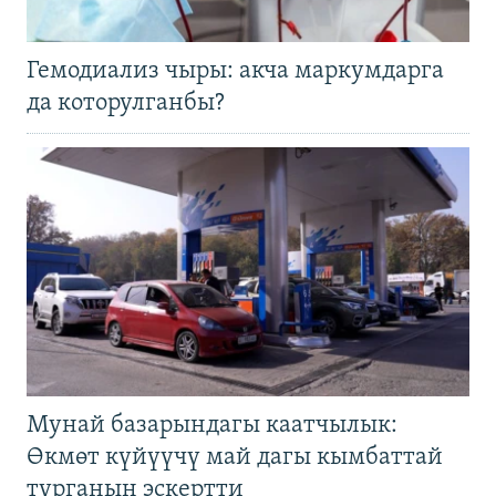
Гемодиализ чыры: акча маркумдарга
да которулганбы?
Мунай базарындагы каатчылык:
Өкмөт күйүүчү май дагы кымбаттай
турганын эскертти