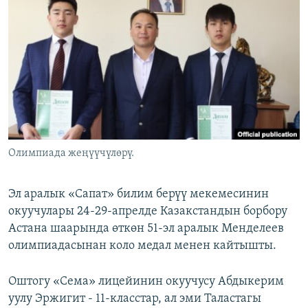
ОНЛАЙН ШЕРИНЕ
ЭЖЕ-СИҢДИЛЕР
АЗАТТЫК+
ЫҢГАЙСЫЗ СУРООЛОР
ЭЕ/АРнун бардык сайттары
Олимпиада жеңүүчүлөрү.
Эл аралык «Сапат» билим берүү мекемесинин
окуучулары 24-29-апрелде Казакстандын борбору
Астана шаарында өткөн 51-эл аралык Менделеев
олимпиадасынан коло медал менен кайтышты.
Оштогу «Сема» лицейинин окуучусу Абдыкерим
уулу Эржигит - 11-класстар, ал эми Таластагы