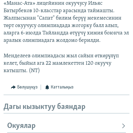
«Манас-Ата» лицейинин окуучусу Ильяс
Батырбеков 10-класстар арасында таймашты.
Жалпысынан "Сапат" билим берүү мекемесинин
төрт окуучусу олимпиадада жогорку балл алып,
аларга 6-июлда Тайландда өтүүчү химия боюнча эл
аралык олимпиадага жолдомо берилди.
Менделеев олимпиадасы жыл сайын өткөрүлүп
келет, быйыл ага 22 мамлекеттен 120 окуучу
катышты. (NT)
Бөлүшүңүз
Катталыңыз
Дагы кызыктуу баяндар
Окуялар