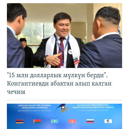
"15 млн долларлык мүлкүн берди".
Конгантиевди абактан алып калган
чечим