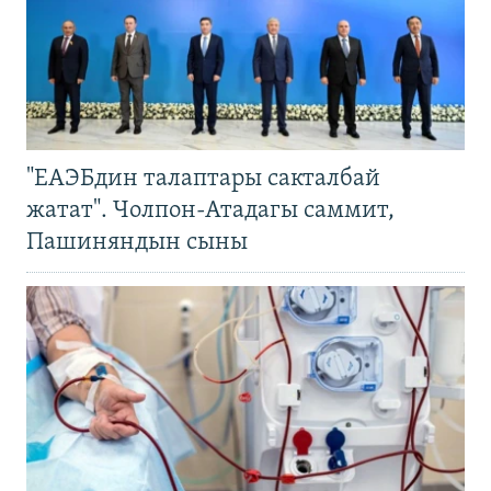
"ЕАЭБдин талаптары сакталбай
жатат". Чолпон-Атадагы саммит,
Пашиняндын сыны