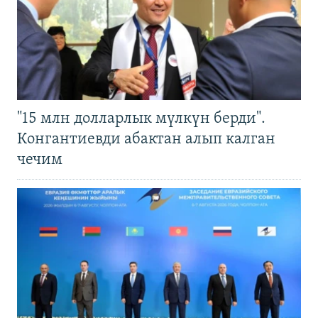
"15 млн долларлык мүлкүн берди".
Конгантиевди абактан алып калган
чечим