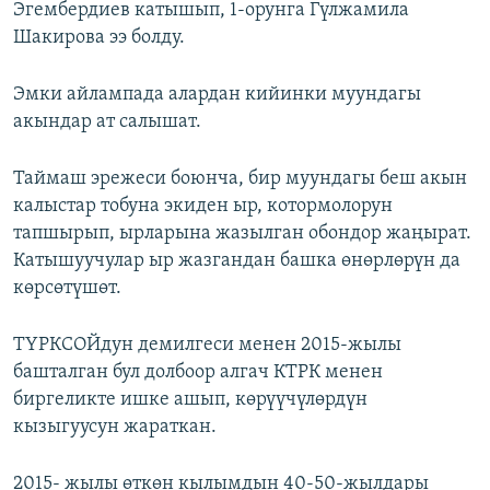
Эгембердиев катышып, 1-орунга Гүлжамила
Шакирова ээ болду.
Эмки айлампада алардан кийинки муундагы
акындар ат салышат.
Таймаш эрежеси боюнча, бир муундагы беш акын
калыстар тобуна экиден ыр, котормолорун
тапшырып, ырларына жазылган обондор жаңырат.
Катышуучулар ыр жазгандан башка өнөрлөрүн да
көрсөтүшөт.
ТҮРКСОЙдун демилгеси менен 2015-жылы
башталган бул долбоор алгач КТРК менен
биргеликте ишке ашып, көрүүчүлөрдүн
кызыгуусун жараткан.
2015- жылы өткөн кылымдын 40-50-жылдары