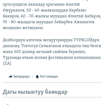
ортосундагы акындар арасынан Анатай
Өмүрканов, 50 - 60-жылкылардан Карбалас
Бакиров, 60 - 70-жылкы муундан Атантай Акбаров,
70 - 80-жылдагы муундан Зайырбек Ажыматов
жеңишке жетишкен.
Долбоордун алгачкы жеңүүчүлөрүнө ТҮРКСОЙдун
диплому, Токтогул Сатылганов атындагы төш белги
жана 500 доллар акчалай сыйлык берилип,
Түркияда өткөн поэзия фестивалына катышышкан.
(ZA)
Бөлүшүңүз
Катталыңыз
Дагы кызыктуу баяндар