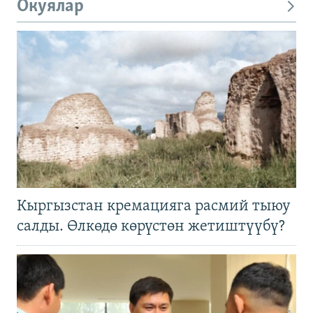
Окуялар
Кыргызстан кремацияга расмий тыюу
салды. Өлкөдө көрүстөн жетиштүүбү?