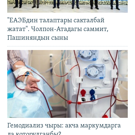
"ЕАЭБдин талаптары сакталбай
жатат". Чолпон-Атадагы саммит,
Пашиняндын сыны
Гемодиализ чыры: акча маркумдарга
да которулганбы?