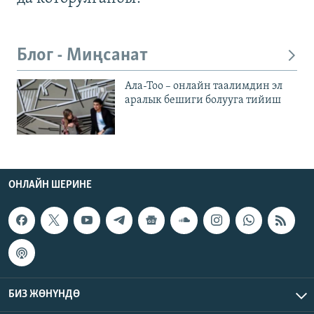
Блог - Миңсанат
Ала-Тоо – онлайн таалимдин эл
аралык бешиги болууга тийиш
ОНЛАЙН ШЕРИНЕ
БИЗ ЖӨНҮНДӨ