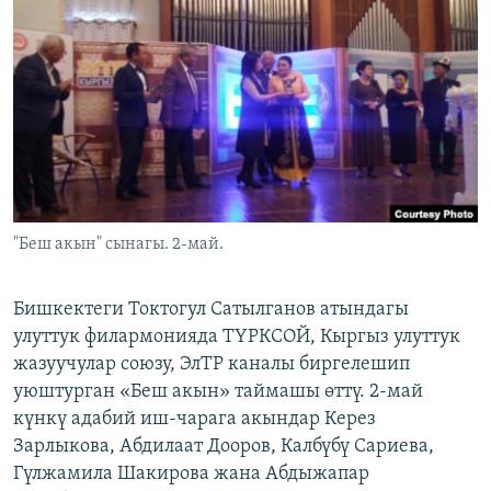
ОНЛАЙН ШЕРИНЕ
ЭЖЕ-СИҢДИЛЕР
АЗАТТЫК+
ЫҢГАЙСЫЗ СУРООЛОР
ЭЕ/АРнун бардык сайттары
"Беш акын" сынагы. 2-май.
Бишкектеги Токтогул Сатылганов атындагы
улуттук филармонияда ТҮРКСОЙ, Кыргыз улуттук
жазуучулар союзу, ЭлТР каналы биргелешип
уюштурган «Беш акын» таймашы өттү. 2-май
күнкү адабий иш-чарага акындар Керез
Зарлыкова, Абдилаат Дооров, Калбүбү Сариева,
Гүлжамила Шакирова жана Абдыжапар