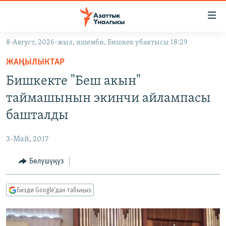
Линктер
Мазмунга
өтүңүз
8-Август, 2026-жыл, ишемби, Бишкек убактысы 18:29
Навигацияга
ЖАҢЫЛЫКТАР
өтүңүз
ЖАҢЫЛЫКТАР
КЫРГЫЗСТАН
Издөөгө
Бишкекте "Беш акын"
салыңыз
ДҮЙНӨ
КЫРГЫЗСТАН
таймашынын экинчи айлампасы
УКРАИНА
САЯСАТ
ДҮЙНӨ
башталды
АТАЙЫН ИЛИКТӨӨ
ЭКОНОМИКА
БОРБОР АЗИЯ
3-Май, 2017
ТВ ПРОГРАММАЛАР
МАДАНИЯТ
Бөлүшүңүз
ПОДКАСТ
БҮГҮН АЗАТТЫКТА
ӨЗГӨЧӨ ПИКИР
ЭКСПЕРТТЕР ТАЛДАЙТ
Бизди Google'дан табыңыз
БИЗ ЖАНА ДҮЙНӨ
Русский
ДАНИСТЕ