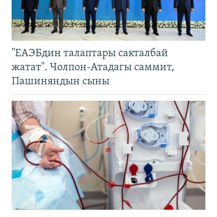
"ЕАЭБдин талаптары сакталбай
жатат". Чолпон-Атадагы саммит,
Пашиняндын сыны