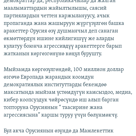
демократтар да, республикачылар да жалган
маалыматтардын жайылтылышы, саясий
партиялардын четтен каржылануусу, ачык
пропаганда жана жашыруун жүргүзүлгөн башка
аракеттер Орусия өзү душманчыл деп санаган
өкмөттөрдүн ишине кийлигишүү же аларды
кулатуу боюнча агрессивдүү аракеттерге барып
жатканын көргөзгөнүнө көңүл бурушту.
Мыйзамда көргөзүлгөндөй, 100 миллион доллар
өзгөчө Европада жарандык коомдун
демократиялык институттарды бекемдөө
максатында мыйзам үстөмдүгүн камсыздоо, медиа,
кибер коопсуздук чөйрөсүндө иш алып барган
топторуна Орусиянын “ таасирине жана
агрессиясына” каршы туруу үчүн бөлүнмөкчү.
Бул акча Орусиянын өзүндө да Мамлекеттик