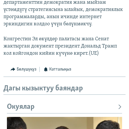
департаменттин демократия жана мыйзам
үстөмдүгү стратегиясына ылайык, демократиялык
программаларды, анын ичинде интернет
эркиндигин колдоо үчүн бөлүнмөкчү.
Конгрестин Эл өкүлдөр палатасы жана Сенат
жактырган документ президент Дональд Трамп
кол койгондон кийин күчүнө кирет.(UE)
Бөлүшүңүз
Катталыңыз
Дагы кызыктуу баяндар
Окуялар