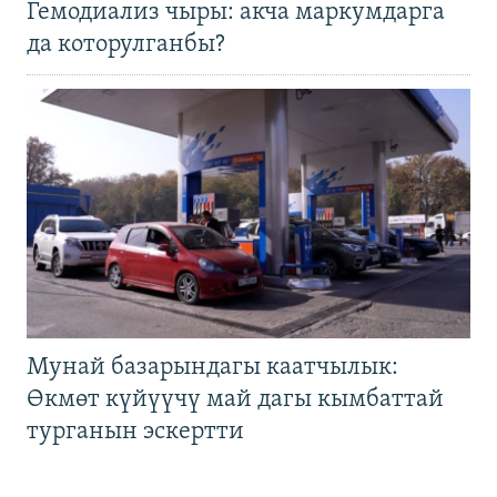
Гемодиализ чыры: акча маркумдарга
да которулганбы?
Мунай базарындагы каатчылык:
Өкмөт күйүүчү май дагы кымбаттай
турганын эскертти