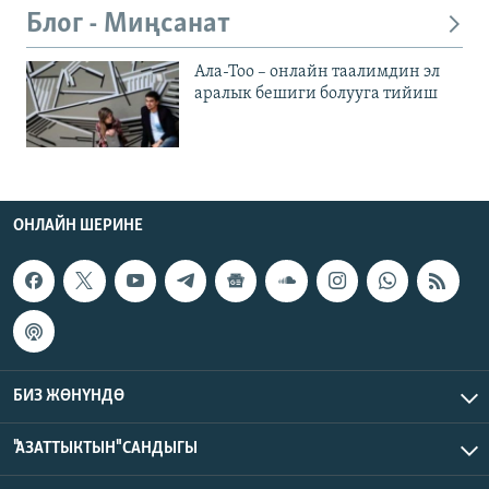
Блог - Миңсанат
Ала-Тоо – онлайн таалимдин эл
аралык бешиги болууга тийиш
ОНЛАЙН ШЕРИНЕ
БИЗ ЖӨНҮНДӨ
"АЗАТТЫКТЫН" САНДЫГЫ