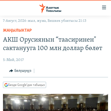
Линктер
Мазмунга
өтүңүз
7-Август, 2026-жыл, жума, Бишкек убактысы 21:13
Навигацияга
ЖАҢЫЛЫКТАР
өтүңүз
ЖАҢЫЛЫКТАР
КЫРГЫЗСТАН
Издөөгө
АКШ Орусиянын “таасиринен"
салыңыз
ДҮЙНӨ
КЫРГЫЗСТАН
сактанууга 100 млн доллар бөлөт
УКРАИНА
САЯСАТ
ДҮЙНӨ
5-Май, 2017
АТАЙЫН ИЛИКТӨӨ
ЭКОНОМИКА
БОРБОР АЗИЯ
ТВ ПРОГРАММАЛАР
Бөлүшүңүз
МАДАНИЯТ
ПОДКАСТ
БҮГҮН АЗАТТЫКТА
Бизди Google'дан табыңыз
ӨЗГӨЧӨ ПИКИР
ЭКСПЕРТТЕР ТАЛДАЙТ
БИЗ ЖАНА ДҮЙНӨ
Русский
ДАНИСТЕ