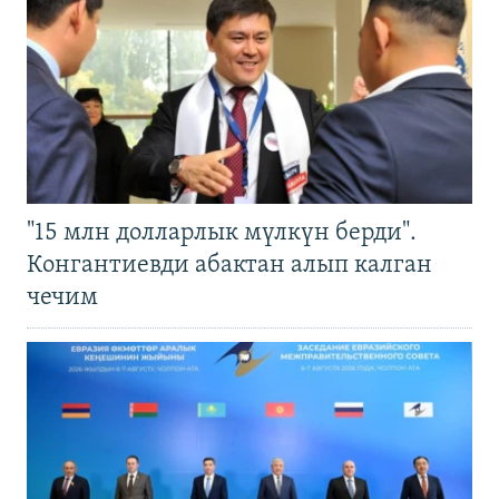
"15 млн долларлык мүлкүн берди".
Конгантиевди абактан алып калган
чечим