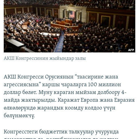
ОНЛАЙН ШЕРИНЕ
ЭЖЕ-СИҢДИЛЕР
АЗАТТЫК+
ЫҢГАЙСЫЗ СУРООЛОР
ЭЕ/АРнун бардык сайттары
АКШ Конгрессинин жыйындар залы
АКШ Конгресси Орусиянын “таасирине жана
агрессиясына” каршы чараларга 100 миллион
доллар бөлөт. Муну караган мыйзам долбоору 4-
майда жактырылды. Каражат Европа жана Евразия
өлкөлөрүндө жарандык коомду колдоо үчүн
бөлүнмөкчү.
Конгресстеги бюджеттик талкуулар учурунда