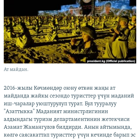
ОНЛАЙН ШЕРИНЕ
ЭЖЕ-СИҢДИЛЕР
АЗАТТЫК+
ЫҢГАЙСЫЗ СУРООЛОР
ЭЕ/АРнун бардык сайттары
Ат майдан.
2016-жылы Көчмөндөр оюну өткөн жаңы ат
майданда жайкы сезондо туристтер үчүн маданий
иш-чаралар уюштурулуп турат. Бул тууралуу
"Азаттыкка" Маданият министрлигинин
алдындагы туризм департаментинин жетекчиси
Азамат Жамангулов билдирди. Анын айтымында,
көлгө саясакаттап туристтер үчүн кечинде барып эс