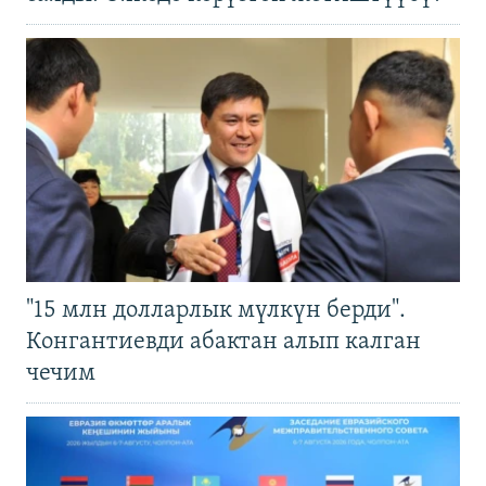
"15 млн долларлык мүлкүн берди".
Конгантиевди абактан алып калган
чечим