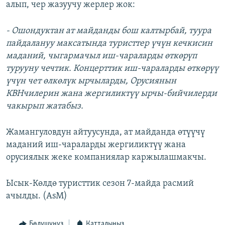
алып, чер жазуучу жерлер жок:​
- Ошондуктан ат майданды бош калтырбай, туура
пайдалануу максатында туристтер үчүн кечкисин
маданий, чыгармачыл иш-чараларды өткөрүп
турууну чечтик. Концерттик иш-чараларды өткөрүү
үчүн чет өлкөлүк ырчыларды, Орусиянын
КВНчилерин жана жергиликтүү ырчы-бийчилерди
чакырып жатабыз.
Жамангуловдун айтуусунда, ат майданда өтүүчү
маданий иш-чараларды жергиликтүү жана
орусиялык жеке компаниялар каржылашмакчы.
Ысык-Көлдө туристтик сезон 7-майда расмий
ачылды. (AsM)
Бөлүшүңүз
Катталыңыз