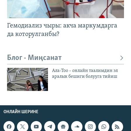
Гемодиализ чыры: акча маркумдарга
да которулганбы?
Блог - Миңсанат
Ала-Тоо – онлайн таалимдин эл
аралык бешиги болууга тийиш
ОНЛАЙН ШЕРИНЕ