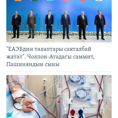
"ЕАЭБдин талаптары сакталбай
жатат". Чолпон-Атадагы саммит,
Пашиняндын сыны