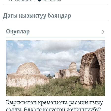
Дагы кызыктуу баяндар
Окуялар
Кыргызстан кремацияга расмий тыюу
салды. Өлкөдө көрүстөн жетиштүүбү?