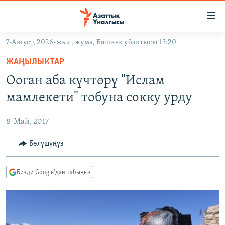
Линктер
Мазмунга
өтүңүз
7-Август, 2026-жыл, жума, Бишкек убактысы 13:20
Навигацияга
ЖАҢЫЛЫКТАР
өтүңүз
ЖАҢЫЛЫКТАР
КЫРГЫЗСТАН
Издөөгө
Ооган аба күчтөрү "Ислам
салыңыз
ДҮЙНӨ
КЫРГЫЗСТАН
мамлекети" тобуна сокку урду
УКРАИНА
САЯСАТ
ДҮЙНӨ
8-Май, 2017
АТАЙЫН ИЛИКТӨӨ
ЭКОНОМИКА
БОРБОР АЗИЯ
ТВ ПРОГРАММАЛАР
Бөлүшүңүз
МАДАНИЯТ
ПОДКАСТ
БҮГҮН АЗАТТЫКТА
Бизди Google'дан табыңыз
ӨЗГӨЧӨ ПИКИР
ЭКСПЕРТТЕР ТАЛДАЙТ
БИЗ ЖАНА ДҮЙНӨ
Русский
ДАНИСТЕ