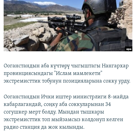
ОНЛАЙН ШЕРИНЕ
ЭЖЕ-СИҢДИЛЕР
АЗАТТЫК+
ЫҢГАЙСЫЗ СУРООЛОР
ЭЕ/АРнун бардык сайттары
Ооганстандын аба күчтөрү чыгыштагы Нангархар
провинциясындагы "Ислам мамлекети"
экстремисттик тобунун позицияларына сокку урду.
Ооганстандын Ички иштер министрлиги 8-майда
кабарлагандай, соңку аба соккуларынан 34
согушкер мерт болду. Мындан тышкары
экстремисттик топ мыйзамсыз колдонуп келген
радио станция да жок кылынды.