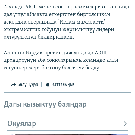
7-майда АКШ менен ооган расмийлери өткөн айда
дал ушул аймакта өткөрүлгөн биргелешкен
аскердик операцияда "Ислам мамлекети"
экстремисттик тобунун жергиликтүү лидери
өлтүрүлгөнүн билдиришкен.
Ал тапта Вардак провинциясында да АКШ
дрондорунун аба соккуларынан кеминде алты
согушкер мерт болгону белгилүү болду.
Бөлүшүңүз
Катталыңыз
Дагы кызыктуу баяндар
Окуялар