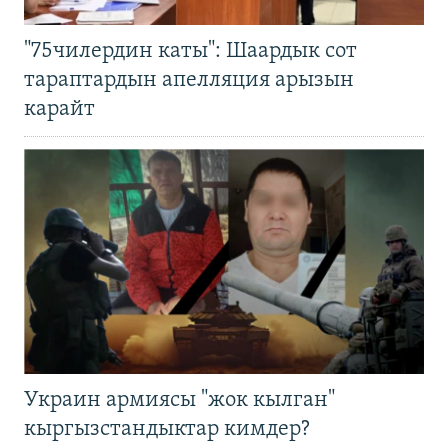
"75чилердин каты": Шаардык сот
тараптардын апелляция арызын
карайт
Украин армиясы "жок кылган"
кыргызстандыктар кимдер?