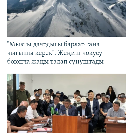
"Мыкты даярдыгы барлар гана
чыгышы керек". Жеңиш чокусу
боюнча жаңы талап сунуштады