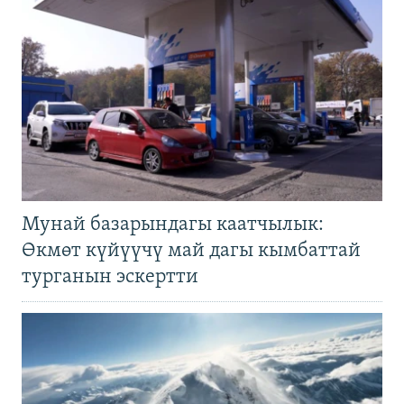
Мунай базарындагы каатчылык:
Өкмөт күйүүчү май дагы кымбаттай
турганын эскертти