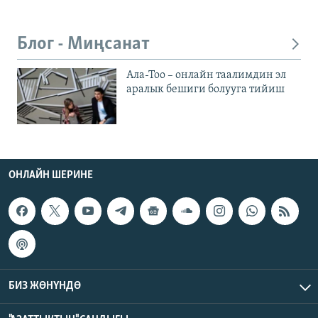
Блог - Миңсанат
Ала-Тоо – онлайн таалимдин эл
аралык бешиги болууга тийиш
ОНЛАЙН ШЕРИНЕ
БИЗ ЖӨНҮНДӨ