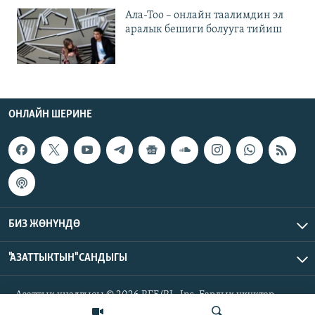
Ала-Тоо – онлайн таалимдин эл
аралык бешиги болууга тийиш
ОНЛАЙН ШЕРИНЕ
БИЗ ЖӨНҮНДӨ
"АЗАТТЫКТЫН" САНДЫГЫ
Азаттык үналгысы © 2026 RFE/RL, Inc. Бардык укуктар
корголгон.