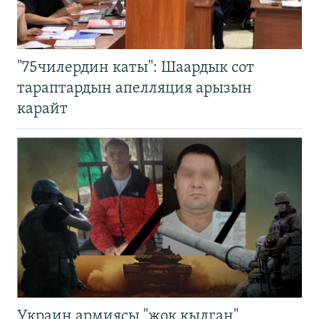
"75чилердин каты": Шаардык сот
тараптардын апелляция арызын
карайт
Украин армиясы "жок кылган"