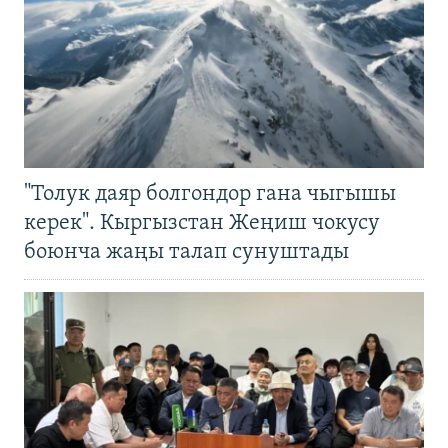
"Толук даяр болгондор гана чыгышы
керек". Кыргызстан Жеңиш чокусу
боюнча жаңы талап сунуштады