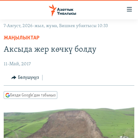
Линктер
Мазмунга
өтүңүз
7-Август, 2026-жыл, жума, Бишкек убактысы 10:33
Навигацияга
ЖАҢЫЛЫКТАР
өтүңүз
ЖАҢЫЛЫКТАР
КЫРГЫЗСТАН
Издөөгө
Аксыда жер көчкү болду
салыңыз
ДҮЙНӨ
КЫРГЫЗСТАН
11-Май, 2017
УКРАИНА
САЯСАТ
ДҮЙНӨ
АТАЙЫН ИЛИКТӨӨ
ЭКОНОМИКА
БОРБОР АЗИЯ
Бөлүшүңүз
ТВ ПРОГРАММАЛАР
МАДАНИЯТ
Бизди Google'дан табыңыз
ПОДКАСТ
БҮГҮН АЗАТТЫКТА
ӨЗГӨЧӨ ПИКИР
ЭКСПЕРТТЕР ТАЛДАЙТ
БИЗ ЖАНА ДҮЙНӨ
Русский
ДАНИСТЕ