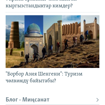
кыргызстандыктар кимдер?
"Борбор Азия Шенгени": Туризм
чөлкөмдү байытабы?
Блог - Миңсанат