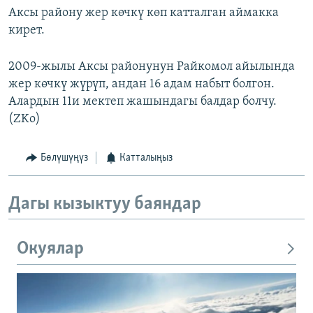
Аксы району жер көчкү көп катталган аймакка
кирет.
2009-жылы Аксы районунун Райкомол айылында
жер көчкү жүрүп, андан 16 адам набыт болгон.
Алардын 11и мектеп жашындагы балдар болчу.
(ZKo)
Бөлүшүңүз
Катталыңыз
Дагы кызыктуу баяндар
Окуялар