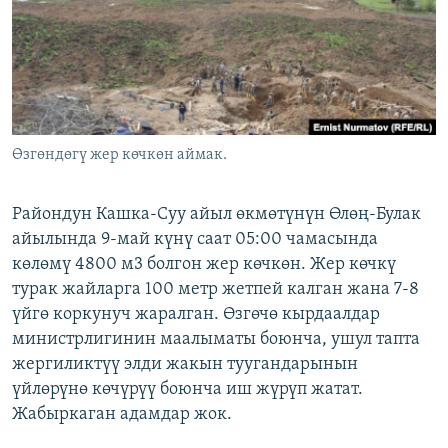
ОНЛАЙН ШЕРИНЕ
ЭЖЕ-СИҢДИЛЕР
АЗАТТЫК+
ЫҢГАЙСЫЗ СУРООЛОР
ЭЕ/АРнун бардык сайттары
Өзгөндөгү жер көчкөн аймак.
Райондун Кашка-Суу айыл өкмөтүнүн Өлөң-Булак
айылында 9-май күнү саат 05:00 чамасында
көлөмү 4800 м3 болгон жер көчкөн. Жер көчкү
турак жайларга 100 метр жетпей калган жана 7-8
үйгө коркунуч жаралган. Өзгөчө кырдаалдар
министрлигинин маалыматы боюнча, ушул тапта
жергиликтүү элди жакын туугандарынын
үйлөрүнө көчүрүү боюнча иш жүрүп жатат.
Жабыркаган адамдар жок.