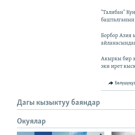
"Талибан" Ку
башталганын 
Борбор Азия 
айланасындаг
Акыркы бир ж
эки ирет кыс
Бөлүшүңү
Дагы кызыктуу баяндар
Окуялар