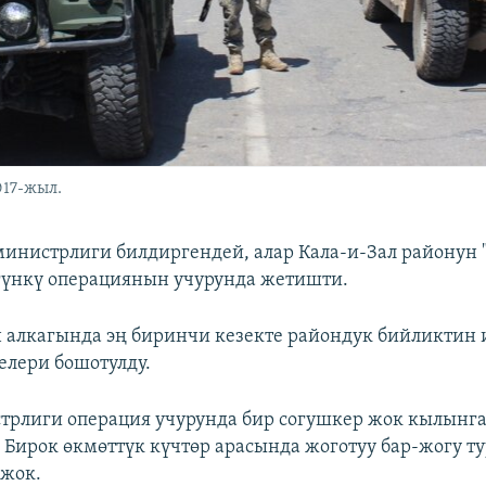
017-жыл.
инистрлиги билдиргендей, алар Кала-и-Зал районун 
гүнкү операциянын учурунда жетишти.
алкагында эң биринчи кезекте райондук бийликтин 
елери бошотулду.
трлиги операция учурунда бир согушкер жок кылынг
Бирок өкмөттүк күчтөр арасында жоготуу бар-жогу ту
 жок.