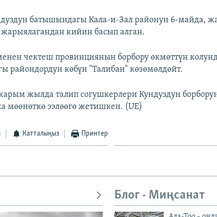
ндуздун батышындагы Кала-и-Зал районун 6-майда, жа
жарыялагандан кийин басып алган.
менен чектеш провинциянын борбору өкмөттүн колунд
ы райондордун көбүн "Талибан" көзөмөлдөйт.
арым жылда талип согушкерлери Кундуздун борбору
ка мөөнөткө ээлөөгө жетишкен. (UE)
з
Катталыңыз
Принтер
Блог - Миңсанат
Ала-Тоо – онл