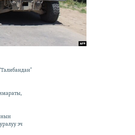
"Талибандан"
имараты,
анын
уралуу эч