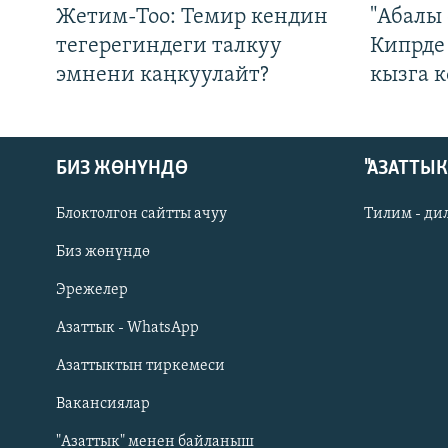
Жетим-Тоо: Темир кендин
"Абалы 
тегерегиндеги талкуу
Кипрде
эмнени каңкуулайт?
кызга к
БИЗ ЖӨНҮНДӨ
"АЗАТТЫ
Блоктолгон сайтты ачуу
Тилим - ди
Биз жөнүндө
Русский
Эрежелер
Азаттык - WhatsApp
ОНЛАЙН ШЕРИНЕ
Азаттыктын тиркемеси
Вакансиялар
"Азаттык" менен байланыш