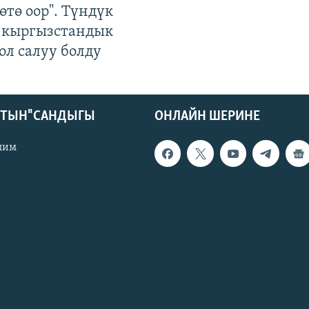
өтө оор". Түндүк
 кыргызстандык
ол салуу болду
КТЫН" САНДЫГЫ
ОНЛАЙН ШЕРИНЕ
лим