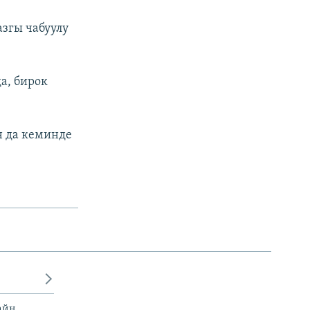
згы чабуулу
а, бирок
н да кеминде
айн