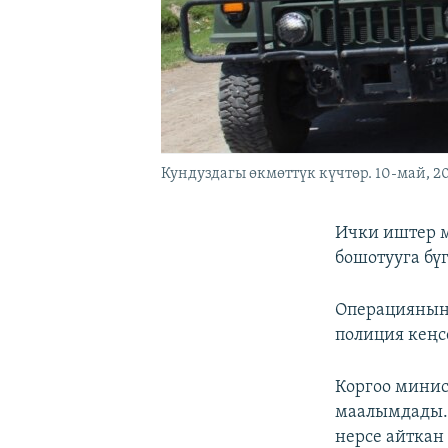
Кундуздагы өкмөттүк күчтөр. 10-май, 2
Ички иштер м
бошотууга бү
Операциянын 
полиция кеңс
Коргоо минис
маалымдады. 
нерсе айткан