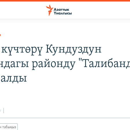
Р
 күчтөрү Кундуздун
дагы районду "Талибан
 алды
з
ан табыңыз