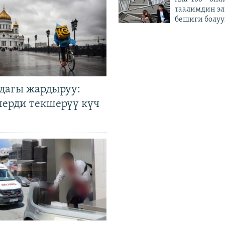
таалимдин эл
бешиги болуу
дагы жардыруу:
лерди текшерүү күч