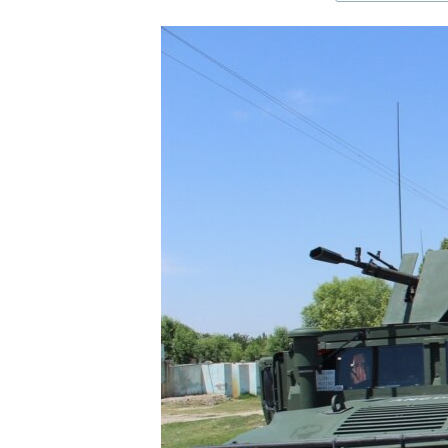
ЭЖЕ-СИҢДИЛЕР
АЗАТТЫК+
ЫҢГАЙСЫЗ СУРООЛОР