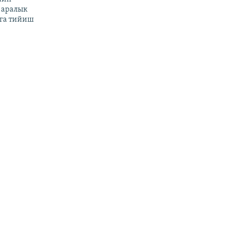
 аралык
га тийиш