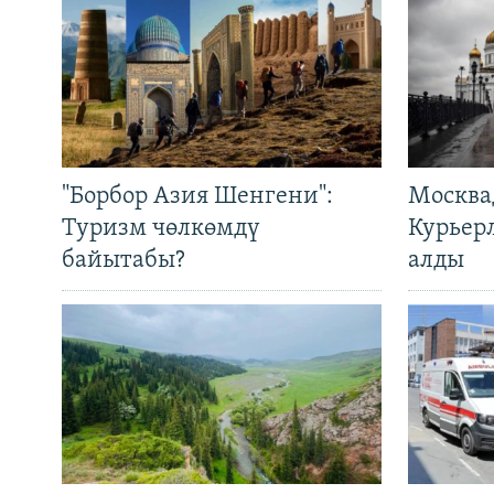
"Борбор Азия Шенгени":
Москва
Туризм чөлкөмдү
Курьер
байытабы?
алды