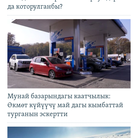
да которулганбы?
Мунай базарындагы каатчылык:
Өкмөт күйүүчү май дагы кымбаттай
турганын эскертти