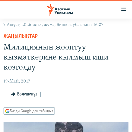
Линктер
Мазмунга
өтүңүз
7-Август, 2026-жыл, жума, Бишкек убактысы 16:07
Навигацияга
ЖАҢЫЛЫКТАР
өтүңүз
ЖАҢЫЛЫКТАР
КЫРГЫЗСТАН
Издөөгө
Милициянын жооптуу
салыңыз
ДҮЙНӨ
КЫРГЫЗСТАН
кызматкерине кылмыш иши
УКРАИНА
САЯСАТ
ДҮЙНӨ
козголду
АТАЙЫН ИЛИКТӨӨ
ЭКОНОМИКА
БОРБОР АЗИЯ
19-Май, 2017
ТВ ПРОГРАММАЛАР
МАДАНИЯТ
Бөлүшүңүз
ПОДКАСТ
БҮГҮН АЗАТТЫКТА
ӨЗГӨЧӨ ПИКИР
ЭКСПЕРТТЕР ТАЛДАЙТ
Бизди Google'дан табыңыз
БИЗ ЖАНА ДҮЙНӨ
Русский
ДАНИСТЕ