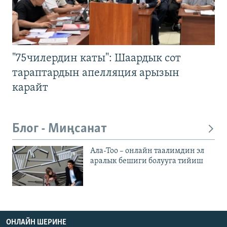
"75чилердин каты": Шаардык сот
тараптардын апелляция арызын
карайт
Блог - Миңсанат
Ала-Тоо – онлайн таалимдин эл
аралык бешиги болууга тийиш
ОНЛАЙН ШЕРИНЕ