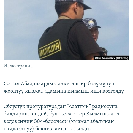
ОНЛАЙН ШЕРИНЕ
ЭЖЕ-СИҢДИЛЕР
АЗАТТЫК+
ЫҢГАЙСЫЗ СУРООЛОР
ЭЕ/АРнун бардык сайттары
Иллюстрация.
Жалал-Абад шаардык ички иштер бөлүмүнүн
жооптуу кызмат адамына кылмыш иши козголду.
Облустук прокуратурадан “Азаттык” радиосуна
билдиришкендей, бул кызматкер Кылмыш-жаза
кодексинин 304-беренеси (кызмат абалынан
пайдалануу) боюнча айып тагылды.