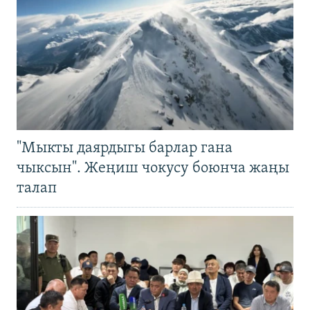
"Мыкты даярдыгы барлар гана
чыксын". Жеңиш чокусу боюнча жаңы
талап