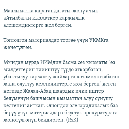
Маалыматка караганда, аты-жөнү ачык
айтылбаган кызматкер каржылык
алешемдиктерге жол берген.
Топтолгон материалдар тергөө үчүн УКМКга
жөнөтүлгөн.
Мындан мурда ИИМдин басма сөз кызматы "өз
милдеттерин тийиштүү түрдө аткарбаган,
убактылуу кармоочу жайларга көзөмөл кылбаган
жана олуттуу кемчиликтерге жол берген" деген
негизде Жалал-Абад шаардык ички иштер
бөлүмүнүн башчысын кызматтан алуу сунушу
келгенин айткан. Ошондой эле юридикалык баа
берүү үчүн материалдар облустук прокуратурага
жөнөтүлгөнүн билдирген. (RsK)