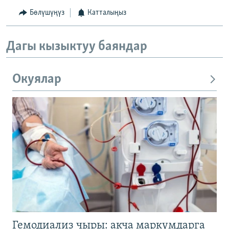
Бөлүшүңүз
Катталыңыз
Дагы кызыктуу баяндар
Окуялар
Гемодиализ чыры: акча маркумдарга