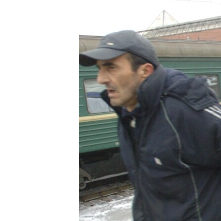
ЭЖЕ-СИҢДИЛЕР
АЗАТТЫК+
ЫҢГАЙСЫЗ СУРООЛОР