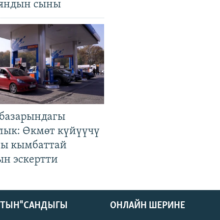
яндын сыны
базарындагы
лык: Өкмөт күйүүчү
гы кымбаттай
ын эскертти
КТЫН" САНДЫГЫ
ОНЛАЙН ШЕРИНЕ