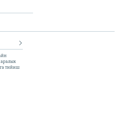
айн
 аралык
га тийиш