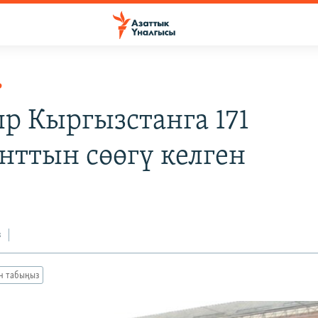
Р
р Кыргызстанга 171
нттын сөөгү келген
з
ан табыңыз