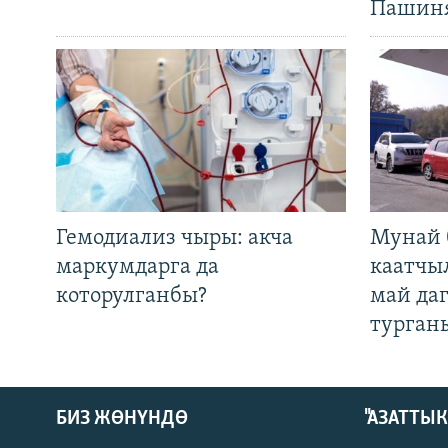
Пашин
Гемодиализ чыры: акча
Мунай 
маркумдарга да
каатчы
которулганбы?
май да
турган
БИЗ ЖӨНҮНДӨ
"АЗАТТЫ