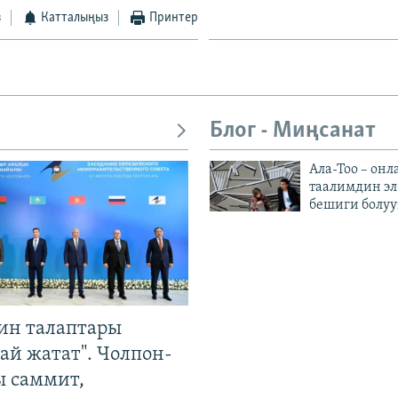
з
Катталыңыз
Принтер
Блог - Миңсанат
Ала-Тоо – онл
таалимдин эл
бешиги болуу
ин талаптары
ай жатат". Чолпон-
ы саммит,