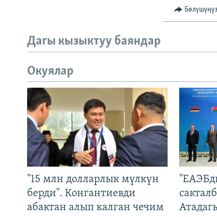
Бөлүшүңү
Дагы кызыктуу баяндар
Окуялар
"15 млн долларлык мүлкүн
"ЕАЭБд
берди". Конгантиевди
сакталб
абактан алып калган чечим
Атадаг