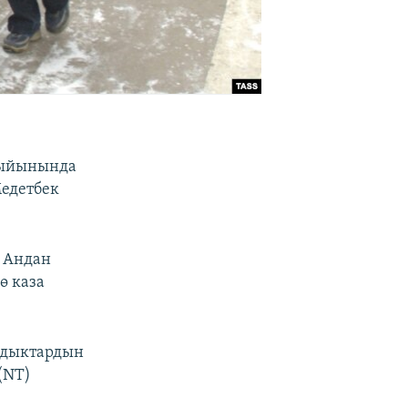
жыйынында
едетбек
. Андан
ө каза
андыктардын
(NT)