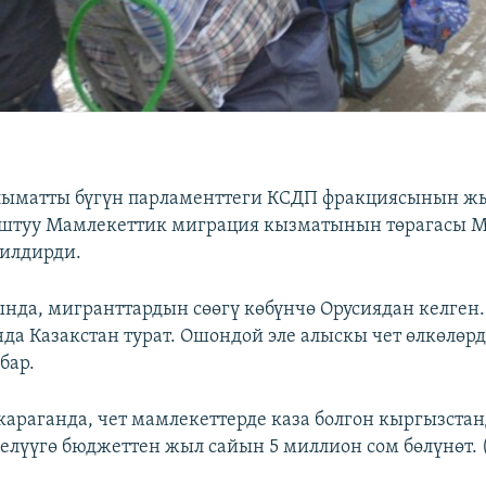
ыматты бүгүн парламенттеги КСДП фракциясынын 
аштуу Мамлекеттик миграция кызматынын төрагасы М
илдирди.
да, мигранттардын сөөгү көбүнчө Орусиядан келген
да Казакстан турат. Ошондой эле алыскы чет өлкөлөрд
бар.
араганда, чет мамлекеттерде каза болгон кыргызст
келүүгө бюджеттен жыл сайын 5 миллион сом бөлүнөт. 