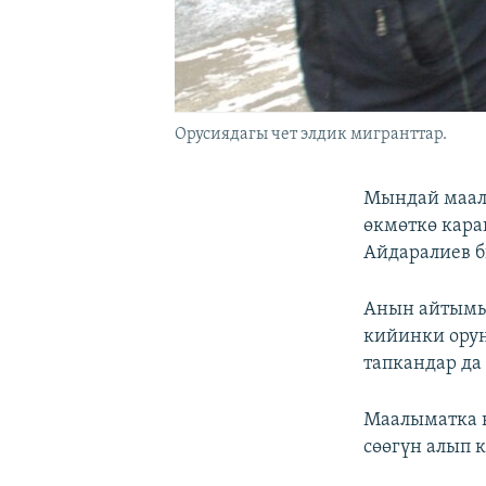
Орусиядагы чет элдик мигранттар.
Мындай маал
өкмөткө кар
Айдаралиев б
Анын айтымын
кийинки орун
тапкандар да 
Маалыматка к
сөөгүн алып 