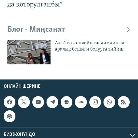
да которулганбы?
Блог - Миңсанат
Ала-Тоо – онлайн таалимдин эл
аралык бешиги болууга тийиш
ОНЛАЙН ШЕРИНЕ
БИЗ ЖӨНҮНДӨ