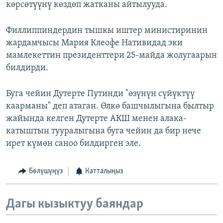
көрсөтүүнү көздөп жатканы айтылууда.
Филлиппиндердин тышкы иштер министиринин
жардамчысы Мария Клеофе Нативидад эки
мамлекеттин президенттери 25-майда жолугаарын
билдирди.
Буга чейин Дутерте Путинди "өзүнүн сүйүктүү
каарманы" деп атаган. Өлкө башчылыгына былтыр
жайында келген Дутерте АКШ менен алака-
катыштын тууралыгына буга чейин да бир нече
ирет күмөн саноо билдирген эле.
Бөлүшүңүз
Катталыңыз
Дагы кызыктуу баяндар