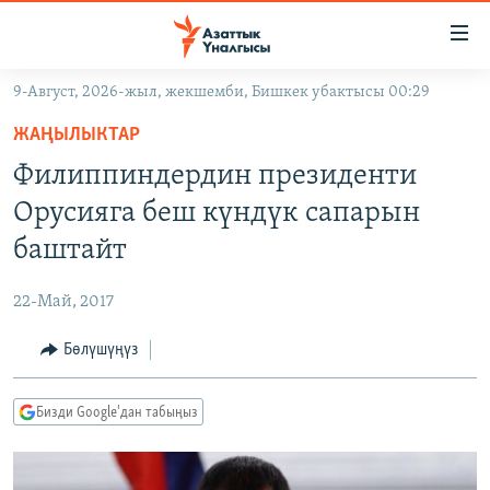
Линктер
Мазмунга
өтүңүз
9-Август, 2026-жыл, жекшемби, Бишкек убактысы 00:29
Навигацияга
ЖАҢЫЛЫКТАР
өтүңүз
ЖАҢЫЛЫКТАР
КЫРГЫЗСТАН
Издөөгө
Филиппиндердин президенти
салыңыз
ДҮЙНӨ
КЫРГЫЗСТАН
Орусияга беш күндүк сапарын
УКРАИНА
САЯСАТ
ДҮЙНӨ
баштайт
АТАЙЫН ИЛИКТӨӨ
ЭКОНОМИКА
БОРБОР АЗИЯ
22-Май, 2017
ТВ ПРОГРАММАЛАР
МАДАНИЯТ
Бөлүшүңүз
ПОДКАСТ
БҮГҮН АЗАТТЫКТА
ӨЗГӨЧӨ ПИКИР
ЭКСПЕРТТЕР ТАЛДАЙТ
Бизди Google'дан табыңыз
БИЗ ЖАНА ДҮЙНӨ
Русский
ДАНИСТЕ