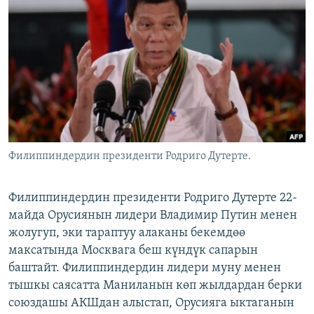
ОНЛАЙН ШЕРИНЕ
ЭЖЕ-СИҢДИЛЕР
АЗАТТЫК+
ЫҢГАЙСЫЗ СУРООЛОР
ЭЕ/АРнун бардык сайттары
Филиппиндердин президенти Родриго Дутерте.
Филиппиндердин президенти Родриго Дутерте 22-
майда Орусиянын лидери Владимир Путин менен
жолугуп, эки тараптуу алаканы бекемдөө
максатында Москвага беш күндүк сапарын
баштайт. Филиппиндердин лидери муну менен
тышкы саясатта Маниланын көп жылдардан берки
союздашы АКШдан алыстап, Орусияга ыктаганын