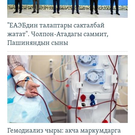
"ЕАЭБдин талаптары сакталбай
жатат". Чолпон-Атадагы саммит,
Пашиняндын сыны
Гемодиализ чыры: акча маркумдарга