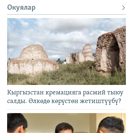
Окуялар
Кыргызстан кремацияга расмий тыюу
салды. Өлкөдө көрүстөн жетиштүүбү?