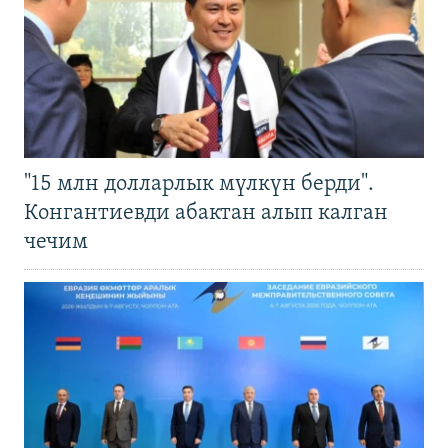
"15 млн долларлык мүлкүн берди".
Конгантиевди абактан алып калган
чечим