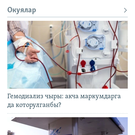
Окуялар
Гемодиализ чыры: акча маркумдарга
да которулганбы?