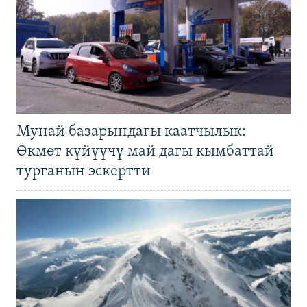
Мунай базарындагы каатчылык:
Өкмөт күйүүчү май дагы кымбаттай
турганын эскертти