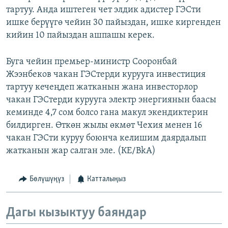
тартуу. Анда иштеген чет элдик адистер ГЭСти
ишке берүүгө чейин 30 пайыздан, ишке киргенден
кийин 10 пайыздан ашпашы керек.
Буга чейин премьер-министр Сооронбай
Жээнбеков чакан ГЭСтерди курууга инвестиция
тартуу кечеңдеп жатканын жана инвесторлор
чакан ГЭСтерди курууга электр энергиянын баасы
кеминде 4,7 сом болсо гана макул экендиктерин
билдирген. Өткөн жылы өкмөт Чехия менен 16
чакан ГЭСти куруу боюнча келишим даярдалып
жатканын жар салган эле. (КЕ/BkA)
Бөлүшүңүз
Катталыңыз
Дагы кызыктуу баяндар