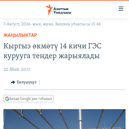
Линктер
Мазмунга
өтүңүз
7-Август, 2026-жыл, жума, Бишкек убактысы 15:46
Навигацияга
ЖАҢЫЛЫКТАР
өтүңүз
ЖАҢЫЛЫКТАР
КЫРГЫЗСТАН
Издөөгө
Кыргыз өкмөтү 14 кичи ГЭС
салыңыз
ДҮЙНӨ
КЫРГЫЗСТАН
курууга тендер жарыялады
УКРАИНА
САЯСАТ
ДҮЙНӨ
22-Май, 2017
АТАЙЫН ИЛИКТӨӨ
ЭКОНОМИКА
БОРБОР АЗИЯ
ТВ ПРОГРАММАЛАР
Бөлүшүңүз
МАДАНИЯТ
ПОДКАСТ
БҮГҮН АЗАТТЫКТА
Бизди Google'дан табыңыз
ӨЗГӨЧӨ ПИКИР
ЭКСПЕРТТЕР ТАЛДАЙТ
БИЗ ЖАНА ДҮЙНӨ
Русский
ДАНИСТЕ