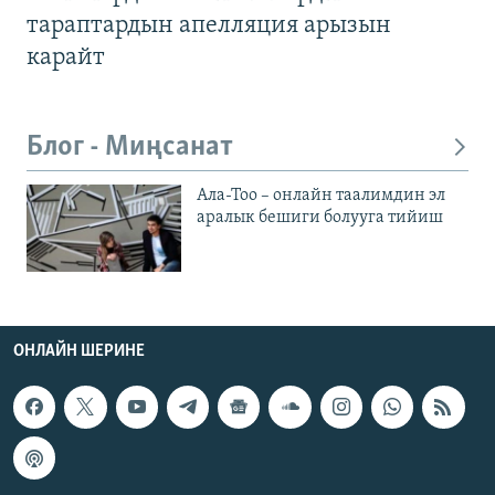
тараптардын апелляция арызын
карайт
Блог - Миңсанат
Ала-Тоо – онлайн таалимдин эл
аралык бешиги болууга тийиш
ОНЛАЙН ШЕРИНЕ