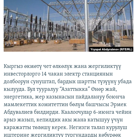
ОНЛАЙН ШЕРИНЕ
ЭЖЕ-СИҢДИЛЕР
АЗАТТЫК+
ЫҢГАЙСЫЗ СУРООЛОР
ЭЕ/АРнун бардык сайттары
Кыргыз өкмөтү чет өлкөлүк жана жергиликтүү
инвесторлорго 14 чакан электр станциянын
долбоорун сунуштап, бардык шартты түзүүнү убада
кылууда. Бул тууралуу “Азаттыкка” Өнөр жай,
энергетика, жер казынасын пайдалануу боюнча
мамлекеттик комитеттин бөлүм башчысы Эрмек
Абдувалиев билдирди. Каалоочулар 6-июнга чейин
арыз жазып, кепилдик акы жана катышуу үчүн
каражатты төлөшү керек. Негизги талап курулуш
иштерине жергиликтүү тургундарды көбүрөөк