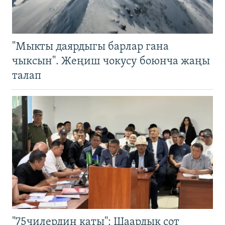
"Мыкты даярдыгы барлар гана
чыксын". Жеңиш чокусу боюнча жаңы
талап
"75чилердин каты": Шаардык сот