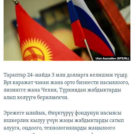
ОНЛАЙН ШЕРИНЕ
ЭЖЕ-СИҢДИЛЕР
АЗАТТЫК+
ЫҢГАЙСЫЗ СУРООЛОР
ЭЕ/АРнун бардык сайттары
Тараптар 24-майда 3 млн долларга келишим түздү.
Бул каражат чакан жана орто бизнести насыялоого,
лизингге жана Чехия, Түркиядан жабдыктарды
алып келүүгө берилмекчи.
Эрежеге ылайык, Өнүктүрүү фондунун насыясы
ишкерлик кылуу үчүн жаңы жабдыктарды сатып
алууга, оңдоого, технологияларды жаңылоого