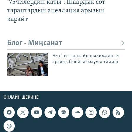
"75чилердин каты": Шаардык сот
тараптардын апелляция арызын
карайт
Блог - Миңсанат
Ала-Тоо – онлайн таалимдин эл
аралык бешиги болууга тийиш
ОНЛАЙН ШЕРИНЕ