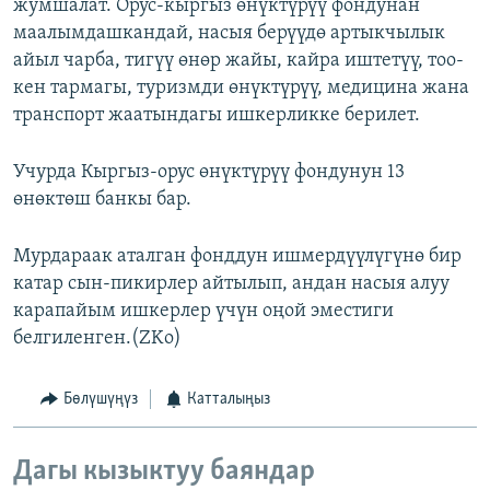
жумшалат. Орус-кыргыз өнүктүрүү фондунан
маалымдашкандай, насыя берүүдө артыкчылык
айыл чарба, тигүү өнөр жайы, кайра иштетүү, тоо-
кен тармагы, туризмди өнүктүрүү, медицина жана
транспорт жаатындагы ишкерликке берилет.
Учурда Кыргыз-орус өнүктүрүү фондунун 13
өнөктөш банкы бар.
Мурдараак аталган фонддун ишмердүүлүгүнө бир
катар сын-пикирлер айтылып, андан насыя алуу
карапайым ишкерлер үчүн оңой эместиги
белгиленген.(ZKo)
Бөлүшүңүз
Катталыңыз
Дагы кызыктуу баяндар