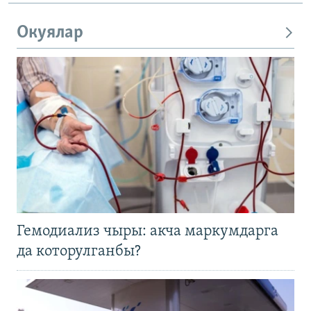
Окуялар
Гемодиализ чыры: акча маркумдарга
да которулганбы?