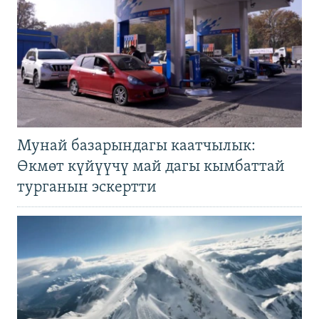
Мунай базарындагы каатчылык:
Өкмөт күйүүчү май дагы кымбаттай
турганын эскертти