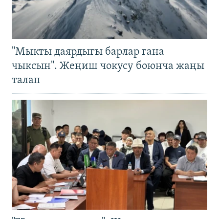
"Мыкты даярдыгы барлар гана
чыксын". Жеңиш чокусу боюнча жаңы
талап