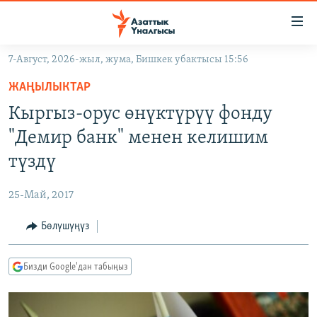
Линктер
Мазмунга
өтүңүз
7-Август, 2026-жыл, жума, Бишкек убактысы 15:56
Навигацияга
ЖАҢЫЛЫКТАР
өтүңүз
ЖАҢЫЛЫКТАР
КЫРГЫЗСТАН
Издөөгө
Кыргыз-орус өнүктүрүү фонду
салыңыз
ДҮЙНӨ
КЫРГЫЗСТАН
"Демир банк" менен келишим
УКРАИНА
САЯСАТ
ДҮЙНӨ
түздү
АТАЙЫН ИЛИКТӨӨ
ЭКОНОМИКА
БОРБОР АЗИЯ
25-Май, 2017
ТВ ПРОГРАММАЛАР
МАДАНИЯТ
Бөлүшүңүз
ПОДКАСТ
БҮГҮН АЗАТТЫКТА
ӨЗГӨЧӨ ПИКИР
ЭКСПЕРТТЕР ТАЛДАЙТ
Бизди Google'дан табыңыз
БИЗ ЖАНА ДҮЙНӨ
Русский
ДАНИСТЕ