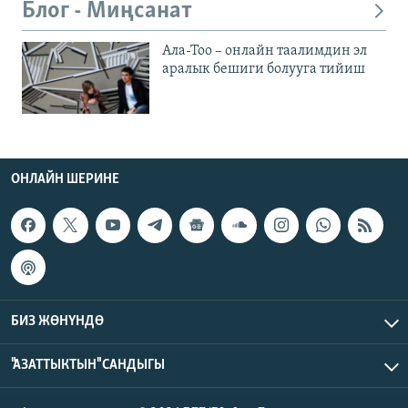
Блог - Миңсанат
Ала-Тоо – онлайн таалимдин эл
аралык бешиги болууга тийиш
ОНЛАЙН ШЕРИНЕ
БИЗ ЖӨНҮНДӨ
"АЗАТТЫКТЫН" САНДЫГЫ