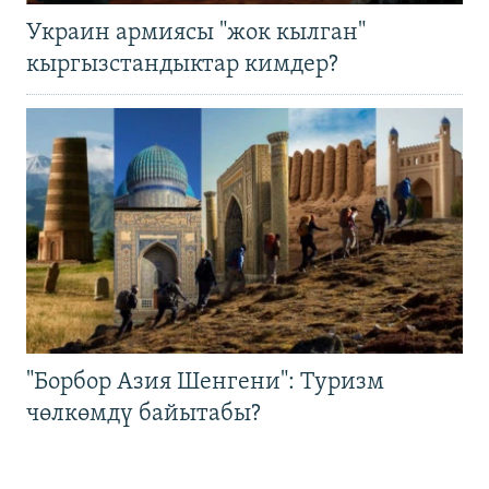
Украин армиясы "жок кылган"
кыргызстандыктар кимдер?
"Борбор Азия Шенгени": Туризм
чөлкөмдү байытабы?