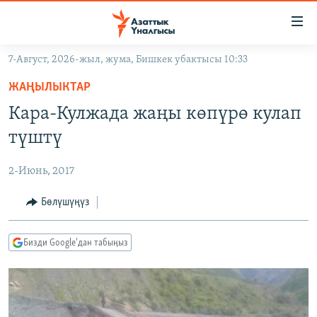
Линктер
Мазмунга
өтүңүз
7-Август, 2026-жыл, жума, Бишкек убактысы 10:33
Навигацияга
ЖАҢЫЛЫКТАР
өтүңүз
ЖАҢЫЛЫКТАР
КЫРГЫЗСТАН
Издөөгө
Кара-Кулжада жаңы көпүрө кулап
салыңыз
ДҮЙНӨ
КЫРГЫЗСТАН
түштү
УКРАИНА
САЯСАТ
ДҮЙНӨ
2-Июнь, 2017
АТАЙЫН ИЛИКТӨӨ
ЭКОНОМИКА
БОРБОР АЗИЯ
ТВ ПРОГРАММАЛАР
Бөлүшүңүз
МАДАНИЯТ
ПОДКАСТ
БҮГҮН АЗАТТЫКТА
Бизди Google'дан табыңыз
ӨЗГӨЧӨ ПИКИР
ЭКСПЕРТТЕР ТАЛДАЙТ
БИЗ ЖАНА ДҮЙНӨ
Русский
ДАНИСТЕ