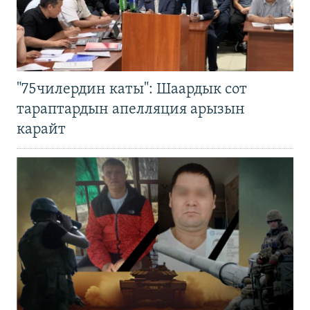
"75чилердин каты": Шаардык сот
тараптардын апелляция арызын
карайт