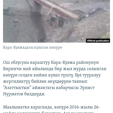
ОНЛАЙН ШЕРИНЕ
ЭЖЕ-СИҢДИЛЕР
АЗАТТЫК+
ЫҢГАЙСЫЗ СУРООЛОР
ЭЕ/АРнун бардык сайттары
Кара-Кулжадагы кулаган көпүрө
Ош облусуна караштуу Кара-Кулжа районунун
Биринчи май айылында бир жыл мурда салынган
көпүрө селден кийин кулап түштү. Бул тууралуу
жергиликтүү бийлик өкүлдөрүнө таянып
“Азаттыктын” аймактагы кабарчысы Эрнист
Нурматов билдирди.
Маалыматка караганда, көпүрө 2016-жылы 26-