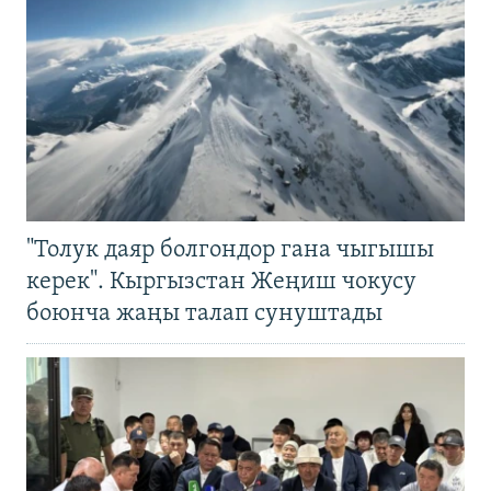
"Толук даяр болгондор гана чыгышы
керек". Кыргызстан Жеңиш чокусу
боюнча жаңы талап сунуштады