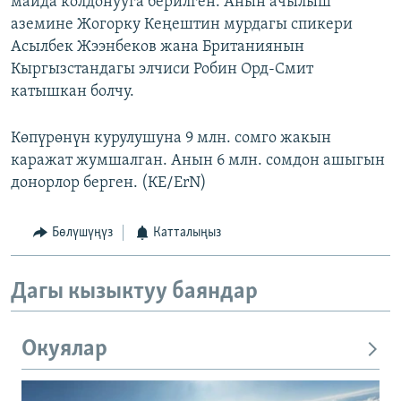
майда колдонууга берилген. Анын ачылыш
аземине Жогорку Кеңештин мурдагы спикери
Асылбек Жээнбеков жана Британиянын
Кыргызстандагы элчиси Робин Орд-Смит
катышкан болчу.
Көпүрөнүн курулушуна 9 млн. сомго жакын
каражат жумшалган. Анын 6 млн. сомдон ашыгын
донорлор берген. (КЕ/ErN)
Бөлүшүңүз
Катталыңыз
Дагы кызыктуу баяндар
Окуялар