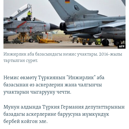
ОНЛАЙН ШЕРИНЕ
ЭЖЕ-СИҢДИЛЕР
АЗАТТЫК+
ЫҢГАЙСЫЗ СУРООЛОР
ЭЕ/АРнун бардык сайттары
Инжирлик аба базасындагы немис учактары. 2016-жылы
тартылган сүрөт.
Немис өкмөтү Түркиянын "Инжирлик" аба
базасынан өз аскерлерин жана чалгынчы
учактарын чыгарууну чечти.
Мунун алдында Түркия Германия депутаттарынын
базадагы аскерлерине баруусуна мүмкүндүк
бербей койгон эле.