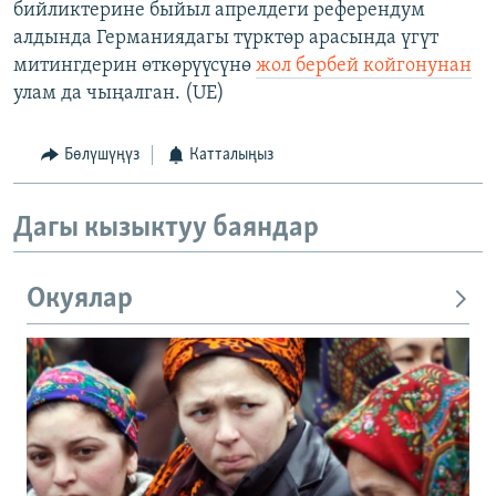
бийликтерине быйыл апрелдеги референдум
алдында Германиядагы түрктөр арасында үгүт
митингдерин өткөрүүсүнө
жол бербей койгонунан
улам да чыңалган. (UE)
Бөлүшүңүз
Катталыңыз
Дагы кызыктуу баяндар
Окуялар