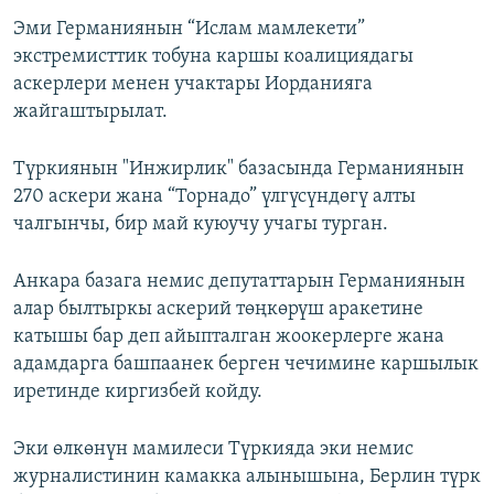
Эми Германиянын “Ислам мамлекети”
экстремисттик тобуна каршы коалициядагы
аскерлери менен учактары Иорданияга
жайгаштырылат.
Түркиянын "Инжирлик" базасында Германиянын
270 аскери жана “Торнадо” үлгүсүндөгү алты
чалгынчы, бир май куюучу учагы турган.
Анкара базага немис депутаттарын Германиянын
алар былтыркы аскерий төңкөрүш аракетине
катышы бар деп айыпталган жоокерлерге жана
адамдарга башпаанек берген чечимине каршылык
иретинде киргизбей койду.
Эки өлкөнүн мамилеси Түркияда эки немис
журналистинин камакка алынышына, Берлин түрк