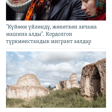
"Күйөөм үйлөндү, жөнөткөн акчама
машина алды". Кордолгон
түркмөнстандык мигрант аялдар