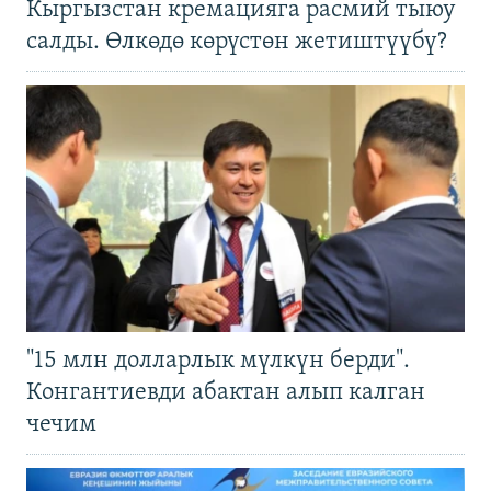
Кыргызстан кремацияга расмий тыюу
салды. Өлкөдө көрүстөн жетиштүүбү?
"15 млн долларлык мүлкүн берди".
Конгантиевди абактан алып калган
чечим