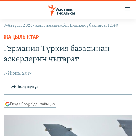
Линктер
Мазмунга
өтүңүз
9-Август, 2026-жыл, жекшемби, Бишкек убактысы 12:40
Навигацияга
ЖАҢЫЛЫКТАР
өтүңүз
ЖАҢЫЛЫКТАР
КЫРГЫЗСТАН
Издөөгө
Германия Түркия базасынан
салыңыз
ДҮЙНӨ
КЫРГЫЗСТАН
аскерлерин чыгарат
УКРАИНА
САЯСАТ
ДҮЙНӨ
7-Июнь, 2017
АТАЙЫН ИЛИКТӨӨ
ЭКОНОМИКА
БОРБОР АЗИЯ
ТВ ПРОГРАММАЛАР
Бөлүшүңүз
МАДАНИЯТ
ПОДКАСТ
БҮГҮН АЗАТТЫКТА
Бизди Google'дан табыңыз
ӨЗГӨЧӨ ПИКИР
ЭКСПЕРТТЕР ТАЛДАЙТ
БИЗ ЖАНА ДҮЙНӨ
Русский
ДАНИСТЕ