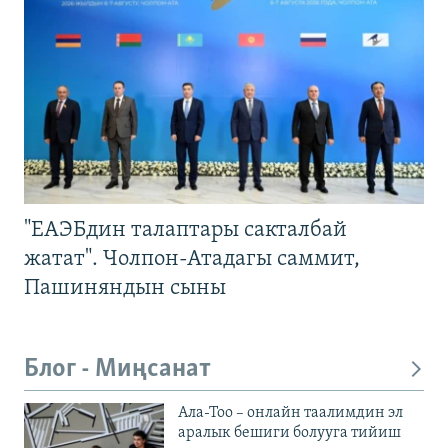
"ЕАЭБдин талаптары сакталбай
жатат". Чолпон-Атадагы саммит,
Пашиняндын сыны
Блог - Миңсанат
Ала-Тоо – онлайн таалимдин эл
аралык бешиги болууга тийиш