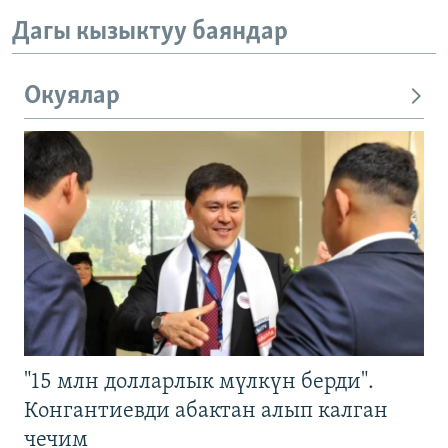
Дагы кызыктуу баяндар
Окуялар
"15 млн долларлык мүлкүн берди".
Конгантиевди абактан алып калган
чечим