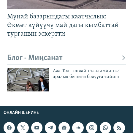
Мунай базарындагы каатчылык:
Өкмөт күйүүчү май дагы кымбаттай
турганын эскертти
Блог - Миңсанат
Ала-Тоо – онлайн таалимдин эл
аралык бешиги болууга тийиш
ОНЛАЙН ШЕРИНЕ