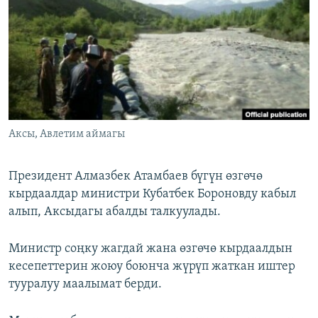
ОНЛАЙН ШЕРИНЕ
ЭЖЕ-СИҢДИЛЕР
АЗАТТЫК+
ЫҢГАЙСЫЗ СУРООЛОР
ЭЕ/АРнун бардык сайттары
Аксы, Авлетим аймагы
Президент Алмазбек Атамбаев бүгүн өзгөчө
кырдаалдар министри Кубатбек Бороновду кабыл
алып, Аксыдагы абалды талкуулады.
Министр соңку жагдай жана өзгөчө кырдаалдын
кесепеттерин жоюу боюнча жүрүп жаткан иштер
тууралуу маалымат берди.