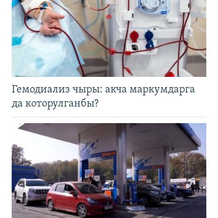
Гемодиализ чыры: акча маркумдарга
да которулганбы?