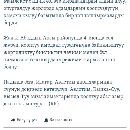
Мамлекет башчы өзгөчө кырдаалдарды алдын алуу,
опурталдуу жерлерде адамдардын коопсуздугун
камсыз кылуу багытында бир топ тапшырмаларды
берди.
Жалал-Абаддын Аксы районунда 4-июнда сел
жүрүп, кооптуу кырдаал түзүлгөнүнө байланыштуу
жергиликтүү бийликтин чечими менен бул
аймакта өзгөчө кырдаал режими жарыяланган
болчу.
Падыша-Ата, Итагар, Авлетим дарыяларында
суунун деңгээли көтөрүлүп, Авлетим, Кашка-Суу,
Кызыл-Туу айыл аймактарында кооптуу абал азыр
да сакталып турат. (RK)
Бөлүшүңүз
Катталыңыз