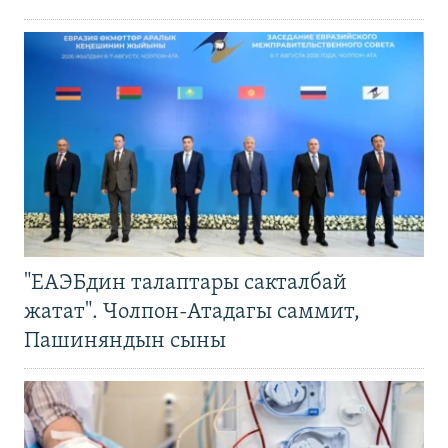
"ЕАЭБдин талаптары сакталбай
жатат". Чолпон-Атадагы саммит,
Пашиняндын сыны