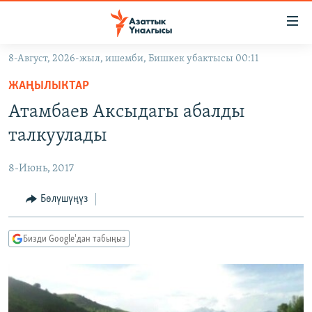
Линктер
Мазмунга
өтүңүз
8-Август, 2026-жыл, ишемби, Бишкек убактысы 00:11
Навигацияга
ЖАҢЫЛЫКТАР
өтүңүз
ЖАҢЫЛЫКТАР
КЫРГЫЗСТАН
Издөөгө
Атамбаев Аксыдагы абалды
салыңыз
ДҮЙНӨ
КЫРГЫЗСТАН
талкуулады
УКРАИНА
САЯСАТ
ДҮЙНӨ
8-Июнь, 2017
АТАЙЫН ИЛИКТӨӨ
ЭКОНОМИКА
БОРБОР АЗИЯ
ТВ ПРОГРАММАЛАР
Бөлүшүңүз
МАДАНИЯТ
ПОДКАСТ
БҮГҮН АЗАТТЫКТА
Бизди Google'дан табыңыз
ӨЗГӨЧӨ ПИКИР
ЭКСПЕРТТЕР ТАЛДАЙТ
БИЗ ЖАНА ДҮЙНӨ
Русский
ДАНИСТЕ