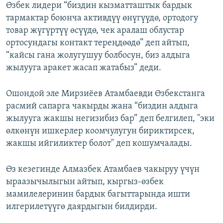
Өзбек лидери “биздин кызматташтык бардык
тармактар боюнча активдүү өнүгүүдө, ортодогу
товар жүгүртүү өсүүдө, чек аралаш облустар
ортосундагы контакт тереңдөөдө” деп айтып,
“кайсы гана жолугушуу болбосун, биз алдыга
жылууга аракет жасап жатабыз” деди.
Ошондой эле Мирзиёев Атамбаевди Өзбекстанга
расмий сапарга чакырды жана “биздин алдыга
жылууга жакшы негизибиз бар” деп белгилеп, "эки
өлкөнүн ишкерлер коомчулугун бириктирсек,
жакшы ийгиликтер болот" деп кошумчалады.
Өз кезегинде Алмазбек Атамбаев чакыруу үчүн
ыраазычылыгын айтып, кыргыз-өзбек
мамилелеринин бардык багыттарында ишти
илгерилетүүгө даярдыгын билдирди.