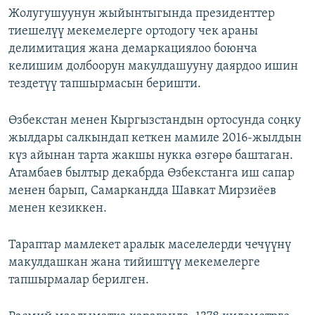
Жолугушуунун жыйынтыгында президенттер
тиешелүү мекемелерге ортодогу чек араны
делимитация жана демаркациялоо боюнча
келишим долбоорун макулдашууну даярдоо ишин
тездетүү тапшырмасын беришти.
Өзбекстан менен Кыргызстандын ортосунда соңку
жылдары салкындап кеткен мамиле 2016-жылдын
күз айынан тарта жакшы нукка өзгөрө баштаган.
Атамбаев былтыр декабрда Өзбекстанга иш сапар
менен барып, Самаркандда Шавкат Мирзиёев
менен кезиккен.
Тараптар мамлекет аралык маселелерди чечүүнү
макулдашкан жана тийиштүү мекемелерге
тапшырмалар берилген.