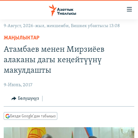
Линктер
Мазмунга
өтүңүз
9-Август, 2026-жыл, жекшемби, Бишкек убактысы 13:08
Навигацияга
ЖАҢЫЛЫКТАР
өтүңүз
ЖАҢЫЛЫКТАР
КЫРГЫЗСТАН
Издөөгө
Атамбаев менен Мирзиёев
салыңыз
ДҮЙНӨ
КЫРГЫЗСТАН
алаканы дагы кеңейтүүнү
УКРАИНА
САЯСАТ
ДҮЙНӨ
макулдашты
АТАЙЫН ИЛИКТӨӨ
ЭКОНОМИКА
БОРБОР АЗИЯ
9-Июнь, 2017
ТВ ПРОГРАММАЛАР
МАДАНИЯТ
Бөлүшүңүз
ПОДКАСТ
БҮГҮН АЗАТТЫКТА
ӨЗГӨЧӨ ПИКИР
ЭКСПЕРТТЕР ТАЛДАЙТ
Бизди Google'дан табыңыз
БИЗ ЖАНА ДҮЙНӨ
Русский
ДАНИСТЕ