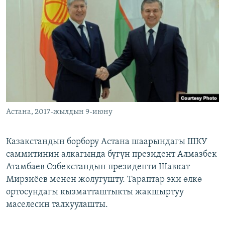
ОНЛАЙН ШЕРИНЕ
ЭЖЕ-СИҢДИЛЕР
АЗАТТЫК+
ЫҢГАЙСЫЗ СУРООЛОР
ЭЕ/АРнун бардык сайттары
Астана, 2017-жылдын 9-июну
Казакстандын борбору Астана шаарындагы ШКУ
саммитинин алкагында бүгүн президент Алмазбек
Атамбаев Өзбекстандын президенти Шавкат
Мирзиёев менен жолугушту. Тараптар эки өлкө
ортосундагы кызматташтыкты жакшыртуу
маселесин талкуулашты.