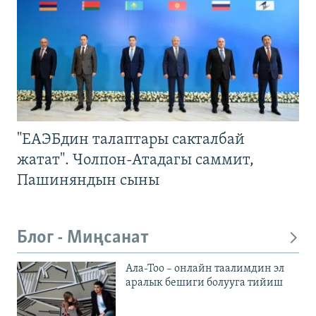
"ЕАЭБдин талаптары сакталбай
жатат". Чолпон-Атадагы саммит,
Пашиняндын сыны
Блог - Миңсанат
Ала-Тоо – онлайн таалимдин эл
аралык бешиги болууга тийиш