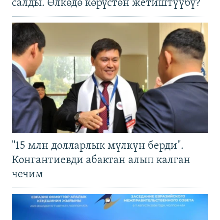
салды. Өлкөдө көрүстөн жетиштүүбү?
"15 млн долларлык мүлкүн берди".
Конгантиевди абактан алып калган
чечим