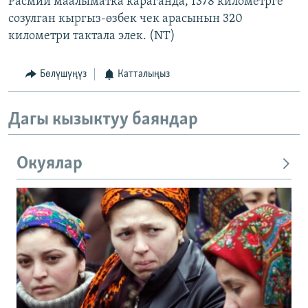
Расмий маалыматка караганда, 1378 километрге
созулган кыргыз-өзбек чек арасынын 320
километри тактала элек. (NT)
Бөлүшүңүз
Катталыңыз
Дагы кызыктуу баяндар
Окуялар