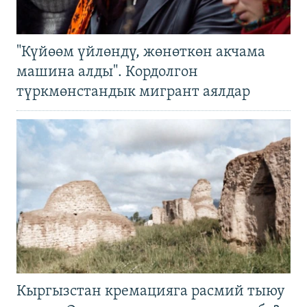
"Күйөөм үйлөндү, жөнөткөн акчама
машина алды". Кордолгон
түркмөнстандык мигрант аялдар
Кыргызстан кремацияга расмий тыюу