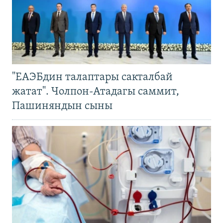
"ЕАЭБдин талаптары сакталбай
жатат". Чолпон-Атадагы саммит,
Пашиняндын сыны