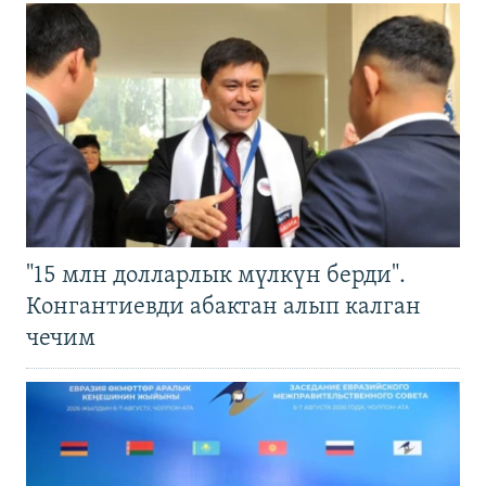
"15 млн долларлык мүлкүн берди".
Конгантиевди абактан алып калган
чечим