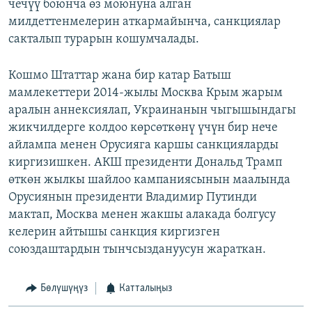
чечүү боюнча өз моюнуна алган
милдеттенмелерин аткармайынча, санкциялар
сакталып турарын кошумчалады.
Кошмо Штаттар жана бир катар Батыш
мамлекеттери 2014-жылы Москва Крым жарым
аралын аннексиялап, Украинанын чыгышындагы
жикчилдерге колдоо көрсөткөнү үчүн бир нече
айлампа менен Орусияга каршы санкцияларды
киргизишкен. АКШ президенти Дональд Трамп
өткөн жылкы шайлоо кампаниясынын маалында
Орусиянын президенти Владимир Путинди
мактап, Москва менен жакшы алакада болгусу
келерин айтышы санкция киргизген
союздаштардын тынчсыздануусун жараткан.
Бөлүшүңүз
Катталыңыз