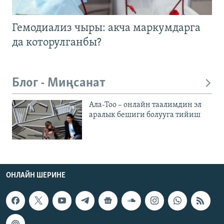
Гемодиализ чыры: акча маркумдарга
да которулганбы?
Блог - Миңсанат
Ала-Тоо – онлайн таалимдин эл
аралык бешиги болууга тийиш
ОНЛАЙН ШЕРИНЕ