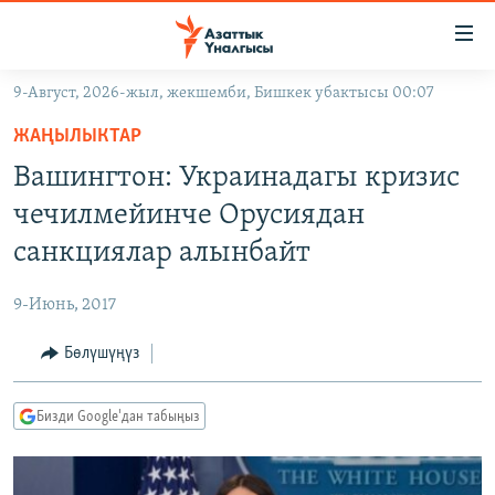
Линктер
Мазмунга
өтүңүз
9-Август, 2026-жыл, жекшемби, Бишкек убактысы 00:07
Навигацияга
ЖАҢЫЛЫКТАР
өтүңүз
ЖАҢЫЛЫКТАР
КЫРГЫЗСТАН
Издөөгө
Вашингтон: Украинадагы кризис
салыңыз
ДҮЙНӨ
КЫРГЫЗСТАН
чечилмейинче Орусиядан
УКРАИНА
САЯСАТ
ДҮЙНӨ
санкциялар алынбайт
АТАЙЫН ИЛИКТӨӨ
ЭКОНОМИКА
БОРБОР АЗИЯ
9-Июнь, 2017
ТВ ПРОГРАММАЛАР
МАДАНИЯТ
Бөлүшүңүз
ПОДКАСТ
БҮГҮН АЗАТТЫКТА
ӨЗГӨЧӨ ПИКИР
ЭКСПЕРТТЕР ТАЛДАЙТ
Бизди Google'дан табыңыз
БИЗ ЖАНА ДҮЙНӨ
Русский
ДАНИСТЕ