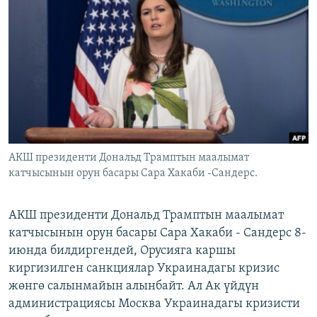
ОНЛАЙН ШЕРИНЕ
ЭЖЕ-СИҢДИЛЕР
АЗАТТЫК+
ЫҢГАЙСЫЗ СУРООЛОР
ЭЕ/АРнун бардык сайттары
АКШ президенти Дональд Трамптын маалымат
катчысынын орун басары Сара Хакаби -Сандерс.
АКШ президенти Дональд Трамптын маалымат
катчысынын орун басары Сара Хакаби - Сандерс 8-
июнда билдиргендей, Орусияга каршы
киргизилген санкциялар Украинадагы кризис
жөнгө салынмайын алынбайт. Ал Ак үйдүн
администрациясы Москва Украинадагы кризисти