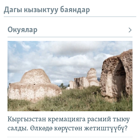
Дагы кызыктуу баяндар
Окуялар
Кыргызстан кремацияга расмий тыюу
салды. Өлкөдө көрүстөн жетиштүүбү?