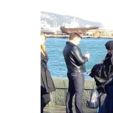
ЭЖЕ-СИҢДИЛЕР
АЗАТТЫК+
ЫҢГАЙСЫЗ СУРООЛОР