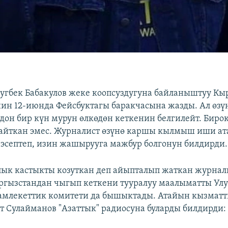
угбек Бабакулов жеке коопсуздугуна байланыштуу Кы
ин 12-июнда Фейсбуктагы баракчасына жазды. Ал өз
дон бир күн мурун өлкөдөн кеткенин белгилейт. Биро
айткан эмес. Журналист өзүнө каршы кылмыш иши а
 эсептеп, изин жашырууга мажбур болгонун билдирди.
лык кастыкты козуткан деп айыпталып жаткан журнал
ргызстандан чыгып кеткени тууралуу маалыматты Улу
амлекеттик комитети да бышыктады. Атайын кызматт
т Сулайманов "Азаттык" радиосуна буларды билдирди: