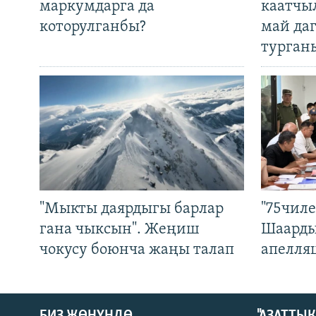
маркумдарга да
каатчы
которулганбы?
май да
турган
"Мыкты даярдыгы барлар
"75чиле
гана чыксын". Жеңиш
Шаарды
чокусу боюнча жаңы талап
апелля