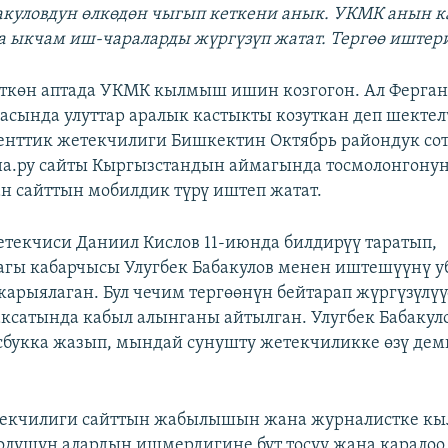
бакуловдун өлкөдөн чыгып кеткени анык. УКМК анын 
а ыкчам иш-чараларды жүргүзүп жатат. Тергөө иштери
өткөн аптада УКМК кылмыш ишин козгогон. Ал Ферган
асында улуттар аралык кастыкты козуткан деп шектел
енттик жетекчилиги Бишкектин Октябрь райондук со
а.ру сайты Кыргызстандын аймагында тосмолонгонун
ан сайттын мобилдик түрү иштеп жатат.
етекчиси Даниил Кислов 11-июнда билдирүү таратып,
гы кабарчысы Улугбек Бабакулов менен иштешүүнү у
жарыялаган. Бул чечим тергөөнүн бейтарап жүргүзүлү
ксатында кабыл алынганы айтылган. Улугбек Бабакуло
сбукка жазып, мындай сунушту жетекчиликке өзү де
текчилиги сайттын жабылышын жана журналистке к
лушун алардын ишмердигине бут тосуу жана каралоо 