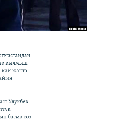
ргызстандан
үнө кылмыш
к кай жакта
тайын
ист Улукбек
ттук
ын басма сөз