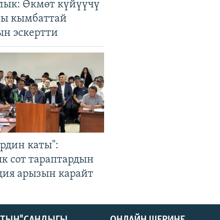
лык: Өкмөт күйүүчү
гы кымбаттай
ын эскертти
рдин каты":
к сот тараптардын
ция арызын карайт