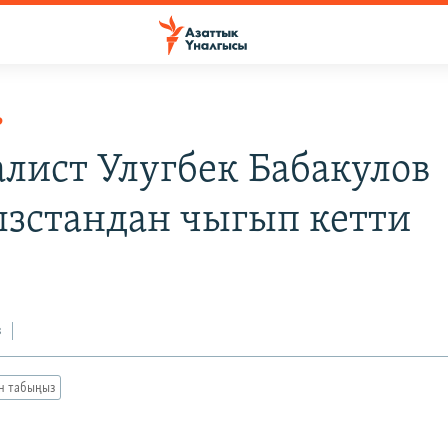
Р
лист Улугбек Бабакулов
зстандан чыгып кетти
з
ан табыңыз