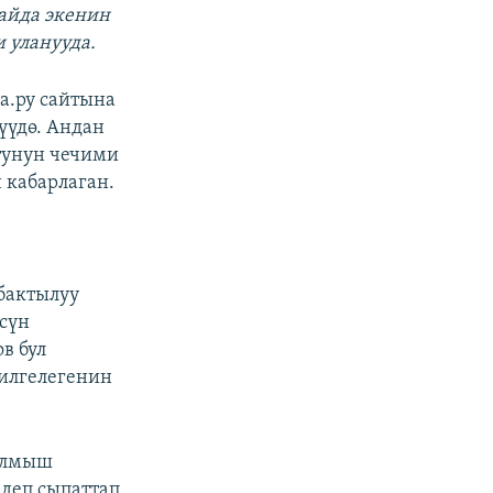
кайда экенин
 уланууда.
а.ру сайтына
үүдө. Андан
тунун чечими
 кабарлаган.
бактылуу
үсүн
в бул
милгелегенин
ылмыш
деп сыпаттап