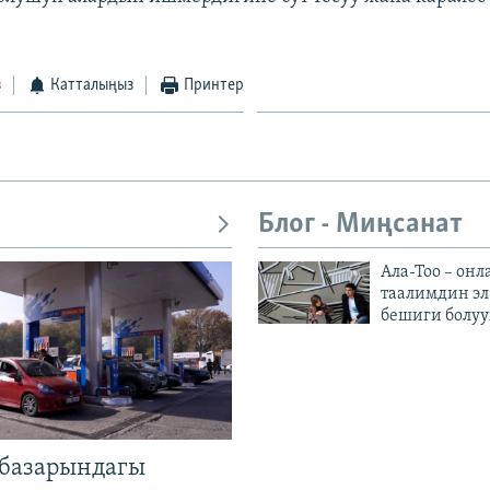
з
Катталыңыз
Принтер
Блог - Миңсанат
Ала-Тоо – онл
таалимдин эл
бешиги болуу
базарындагы