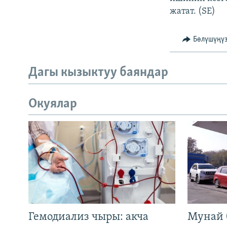
жатат. (SE)
Бөлүшүңү
Дагы кызыктуу баяндар
Окуялар
Гемодиализ чыры: акча
Мунай 