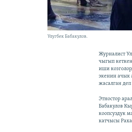
Улугбек Бабакулов.
Журналист Ул
чыгып кеткен
иши козголор
экенин ачык 
жасалган деп
Этностор ара
Бабакулов Кы
коопсуздук м
катчысы Раха