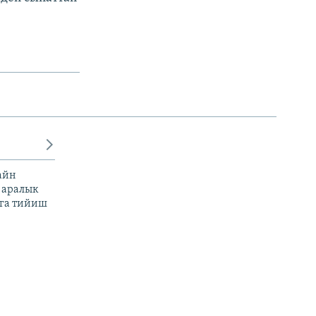
айн
 аралык
га тийиш