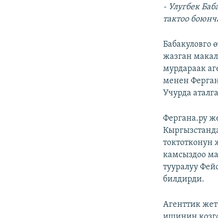
- Улугбек Ба
тактоо боюнч
Бабакуловго 
жазган макал
мурдараак аг
менен Ферган
Учурда аталг
Фергана.ру ж
Кыргызстанда
токтотконун 
камсыздоо ма
тууралуу Фей
билдирди.
Агенттик же
ишинин козго