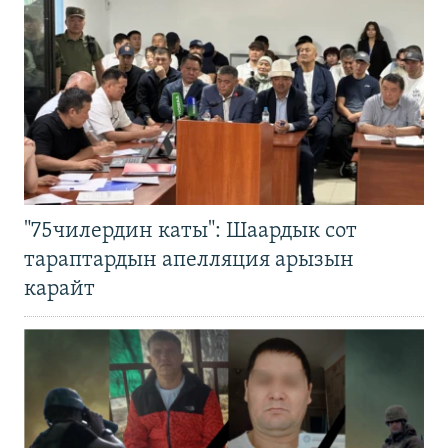
"75чилердин каты": Шаардык сот
тараптардын апелляция арызын
карайт