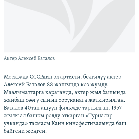
ОНЛАЙН ШЕРИНЕ
ЭЖЕ-СИҢДИЛЕР
АЗАТТЫК+
ЫҢГАЙСЫЗ СУРООЛОР
ЭЕ/АРнун бардык сайттары
Актер Алексей Баталов
Москвада СССРдин эл артисти, белгилүү актер
Алексей Баталов 88 жашында көз жумду.
Маалыматтарга караганда, актер жыл башында
жанбаш сөөгү сынып ооруканага жаткырылган.
Баталов 40тан ашуун фильмде тартылган. 1957-
жылы ал башкы ролду аткарган «Турналар
учканда» тасмасы Канн кинофестивалында баш
байгени жеңген.