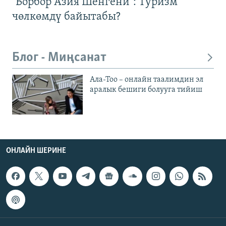
"Борбор Азия Шенгени": Туризм
чөлкөмдү байытабы?
Блог - Миңсанат
Ала-Тоо – онлайн таалимдин эл
аралык бешиги болууга тийиш
ОНЛАЙН ШЕРИНЕ