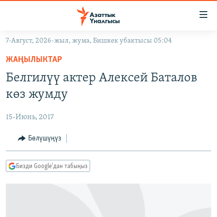
Линктер
Мазмунга
өтүңүз
7-Август, 2026-жыл, жума, Бишкек убактысы 05:04
Навигацияга
ЖАҢЫЛЫКТАР
өтүңүз
ЖАҢЫЛЫКТАР
КЫРГЫЗСТАН
Издөөгө
Белгилүү актер Алексей Баталов
салыңыз
ДҮЙНӨ
КЫРГЫЗСТАН
көз жумду
УКРАИНА
САЯСАТ
ДҮЙНӨ
15-Июнь, 2017
АТАЙЫН ИЛИКТӨӨ
ЭКОНОМИКА
БОРБОР АЗИЯ
ТВ ПРОГРАММАЛАР
Бөлүшүңүз
МАДАНИЯТ
ПОДКАСТ
БҮГҮН АЗАТТЫКТА
Бизди Google'дан табыңыз
ӨЗГӨЧӨ ПИКИР
ЭКСПЕРТТЕР ТАЛДАЙТ
БИЗ ЖАНА ДҮЙНӨ
Русский
ДАНИСТЕ