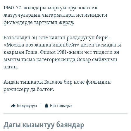
1960-70-жылдары маркум орус классик
жазуучулардын чыгармалары негизиндеги
фильмдерде тартылып жүрдү.
Баталовдун эң эсте калган ролдорунун бири -
«Москва көз жашка ишенбейт» деген тасмадагы
каарман Гоша. Фильм 1981-жылы чет тилдеги эң
мыкты тасма категориясында Оскар сыйлыгын
алган.
Андан тышкары Баталов бир нече фильмдин
режиссеру да болгон.
Бөлүшүңүз
Катталыңыз
Дагы кызыктуу баяндар