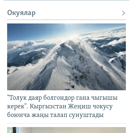
Окуялар
"Толук даяр болгондор гана чыгышы
керек". Кыргызстан Жеңиш чокусу
боюнча жаңы талап сунуштады