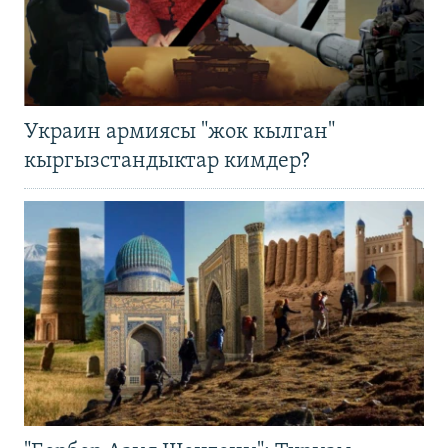
Украин армиясы "жок кылган"
кыргызстандыктар кимдер?