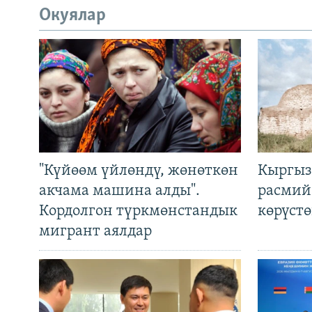
Окуялар
"Күйөөм үйлөндү, жөнөткөн
Кыргыз
акчама машина алды".
расмий
Кордолгон түркмөнстандык
көрүст
мигрант аялдар