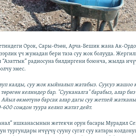
етиндеги Орок, Сары-Өзөн, Арча-Бешик жана Ак-Орд
ээрлик үч жумадан бери таза суу жок болууда. Жергил
 “Азаттык” радиосуна билдиргени боюнча, жылда ичүү
олчу эмес.
олуп калды, суу жок кыйналып жатабыз. Суусуз жашоо
төрөгөн келиндер бар. "Сууканалга" барабыз, алар би
. Айыл өкмөтүнө барсак алар дагы суу жетпей жаткан
0-600 сомдон туура келип жатат дейт.
анал” ишканасынын жетекчи орун басары Мурадил Се
н тургундары ичүүчү сууну сугат суу катары колдон