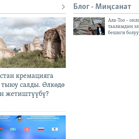
Блог - Миңсанат
Ала-Тоо – онл
таалимдин эл
бешиги болуу
стан кремацияга
 тыюу салды. Өлкөдө
өн жетиштүүбү?