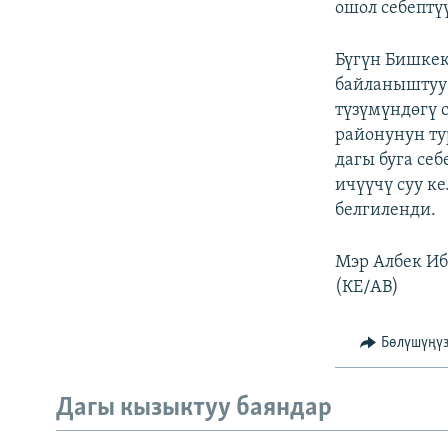
ошол себептү
Бүгүн Бишкек
байланыштуу 
түзүмүндөгү 
районунун ту
дагы буга се
ичүүчү суу к
белгиленди.
Мэр Албек Иб
(КЕ/АВ)
Бөлүшүңү
Дагы кызыктуу баяндар