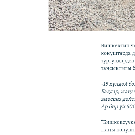
Бишкектин ч
конуштарда д
тургундардын
таңсыктыгы б
-15 күндөй б
Балдар, жаңы 
эмеспиз дейт
Ар бир үй 50
“Бишкексуук
жаңы конушту