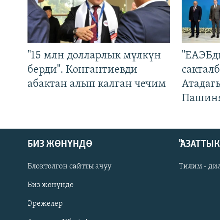
"15 млн долларлык мүлкүн
"ЕАЭБд
берди". Конгантиевди
сакталб
абактан алып калган чечим
Атадаг
Пашин
БИЗ ЖӨНҮНДӨ
"АЗАТТЫ
Блоктолгон сайтты ачуу
Тилим - ди
Биз жөнүндө
Русский
Эрежелер