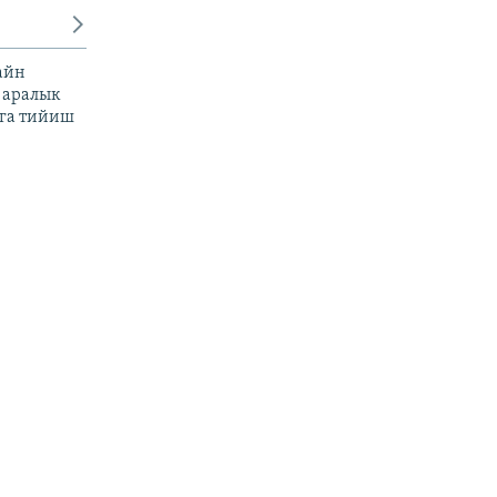
айн
 аралык
га тийиш