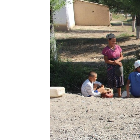
ЭЖЕ-СИҢДИЛЕР
АЗАТТЫК+
ЫҢГАЙСЫЗ СУРООЛОР