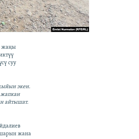
о жаңы
иктүү
сү суу
 кыйын экен.
з жапкан
ын айтышат.
йдалиев
ушарын жана