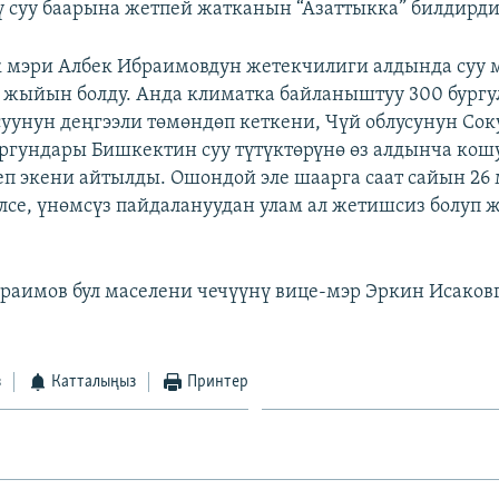
ү суу баарына жетпей жатканын “Азаттыкка” билдирди
 мэри Албек Ибраимовдун жетекчилиги алдында суу 
жыйын болду. Анда климатка байланыштуу 300 бургу
суунун деңгээли төмөндөп кеткени, Чүй облусунун Сок
ргундары Бишкектин суу түтүктөрүнө өз алдынча кош
беп экени айтылды. Ошондой эле шаарга саат сайын 26
елсе, үнөмсүз пайдалануудан улам ал жетишсиз болуп 
раимов бул маселени чечүүнү вице-мэр Эркин Исаков
з
Катталыңыз
Принтер