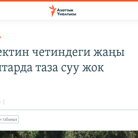
Р
ктин четиндеги жаңы
тарда таза суу жок
з
ан табыңыз