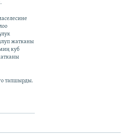
.
маселесине
лоо
улук
улуп жатканы
 миң куб
жатканы
го тапшырды.