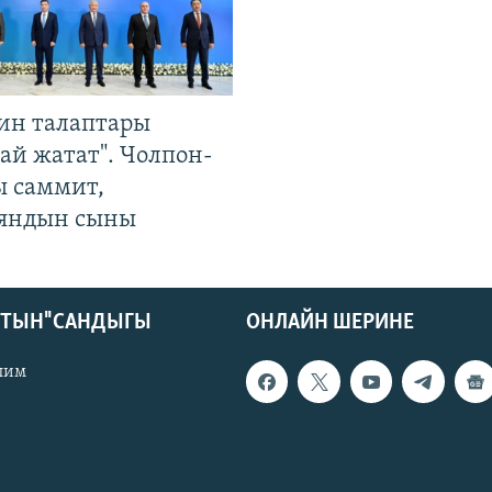
ин талаптары
ай жатат". Чолпон-
ы саммит,
яндын сыны
КТЫН" САНДЫГЫ
ОНЛАЙН ШЕРИНЕ
лим