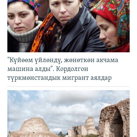
"Күйөөм үйлөндү, жөнөткөн акчама
машина алды". Кордолгон
түркмөнстандык мигрант аялдар