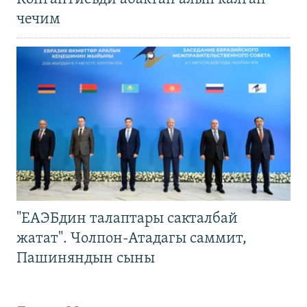
чечим
"ЕАЭБдин талаптары сакталбай
жатат". Чолпон-Атадагы саммит,
Пашиняндын сыны