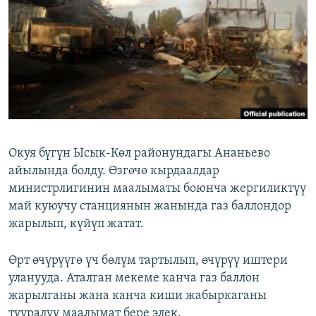
ОНЛАЙН ШЕРИНЕ
ЭЖЕ-СИҢДИЛЕР
АЗАТТЫК+
ЫҢГАЙСЫЗ СУРООЛОР
ЭЕ/АРнун бардык сайттары
Окуя бүгүн Ысык-Көл районундагы Ананьево
айылында болду. Өзгөчө кырдаалдар
министрлигинин маалыматы боюнча жергиликтүү
май куюучу станциянын жанында газ баллондор
жарылып, күйүп жатат.
Өрт өчүрүүгө үч бөлүм тартылып, өчүрүү иштери
уланууда. Аталган мекеме канча газ баллон
жарылганы жана канча киши жабыркаганы
тууралуу маалымат бере элек.