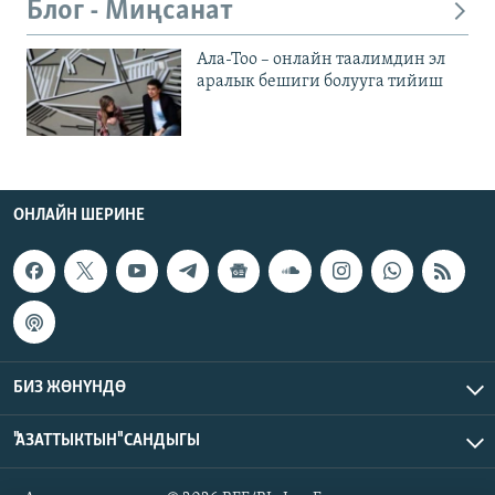
Блог - Миңсанат
Ала-Тоо – онлайн таалимдин эл
аралык бешиги болууга тийиш
ОНЛАЙН ШЕРИНЕ
БИЗ ЖӨНҮНДӨ
"АЗАТТЫКТЫН" САНДЫГЫ