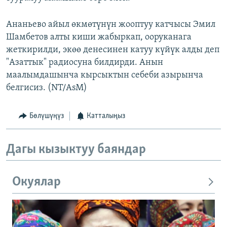
Ананьево айыл өкмөтүнүн жооптуу катчысы Эмил
Шамбетов алты киши жабыркап, ооруканага
жеткирилди, экөө денесинен катуу күйүк алды деп
"Азаттык" радиосуна билдирди. Анын
маалымдашынча кырсыктын себеби азырынча
белгисиз. (NT/AsM)
Бөлүшүңүз
Катталыңыз
Дагы кызыктуу баяндар
Окуялар