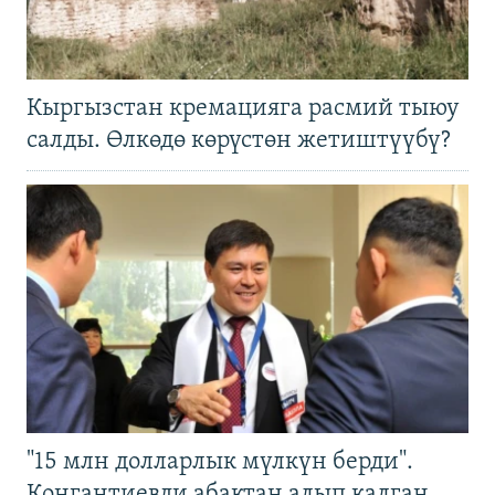
Кыргызстан кремацияга расмий тыюу
салды. Өлкөдө көрүстөн жетиштүүбү?
"15 млн долларлык мүлкүн берди".
Конгантиевди абактан алып калган