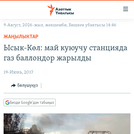
Линктер
Мазмунга
өтүңүз
9-Август, 2026-жыл, жекшемби, Бишкек убактысы 14:46
Навигацияга
ЖАҢЫЛЫКТАР
өтүңүз
ЖАҢЫЛЫКТАР
КЫРГЫЗСТАН
Издөөгө
Ысык-Көл: май куюучу станцияда
салыңыз
ДҮЙНӨ
КЫРГЫЗСТАН
газ баллондор жарылды
УКРАИНА
САЯСАТ
ДҮЙНӨ
19-Июнь, 2017
АТАЙЫН ИЛИКТӨӨ
ЭКОНОМИКА
БОРБОР АЗИЯ
ТВ ПРОГРАММАЛАР
Бөлүшүңүз
МАДАНИЯТ
ПОДКАСТ
БҮГҮН АЗАТТЫКТА
Бизди Google'дан табыңыз
ӨЗГӨЧӨ ПИКИР
ЭКСПЕРТТЕР ТАЛДАЙТ
БИЗ ЖАНА ДҮЙНӨ
Русский
ДАНИСТЕ