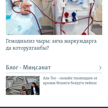
Гемодиализ чыры: акча маркумдарга
да которулганбы?
Блог - Миңсанат
Ала-Тоо – онлайн таалимдин эл
аралык бешиги болууга тийиш