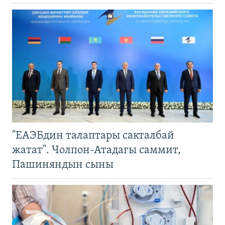
"ЕАЭБдин талаптары сакталбай
жатат". Чолпон-Атадагы саммит,
Пашиняндын сыны