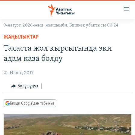
Линктер
Мазмунга
өтүңүз
9-Август, 2026-жыл, жекшемби, Бишкек убактысы 00:24
Навигацияга
ЖАҢЫЛЫКТАР
өтүңүз
ЖАҢЫЛЫКТАР
КЫРГЫЗСТАН
Издөөгө
Таласта жол кырсыгында эки
салыңыз
ДҮЙНӨ
КЫРГЫЗСТАН
адам каза болду
УКРАИНА
САЯСАТ
ДҮЙНӨ
21-Июнь, 2017
АТАЙЫН ИЛИКТӨӨ
ЭКОНОМИКА
БОРБОР АЗИЯ
ТВ ПРОГРАММАЛАР
Бөлүшүңүз
МАДАНИЯТ
ПОДКАСТ
БҮГҮН АЗАТТЫКТА
Бизди Google'дан табыңыз
ӨЗГӨЧӨ ПИКИР
ЭКСПЕРТТЕР ТАЛДАЙТ
БИЗ ЖАНА ДҮЙНӨ
Русский
ДАНИСТЕ