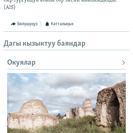
бир тургундун абалы оор экени маалымдалды.
(AlS)
Бөлүшүңүз
Катталыңыз
Дагы кызыктуу баяндар
Окуялар