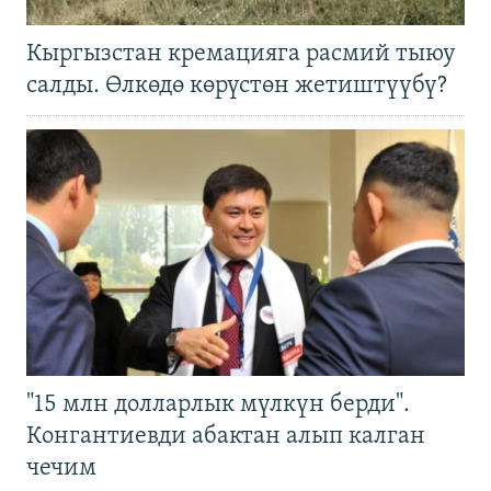
Кыргызстан кремацияга расмий тыюу
салды. Өлкөдө көрүстөн жетиштүүбү?
"15 млн долларлык мүлкүн берди".
Конгантиевди абактан алып калган
чечим