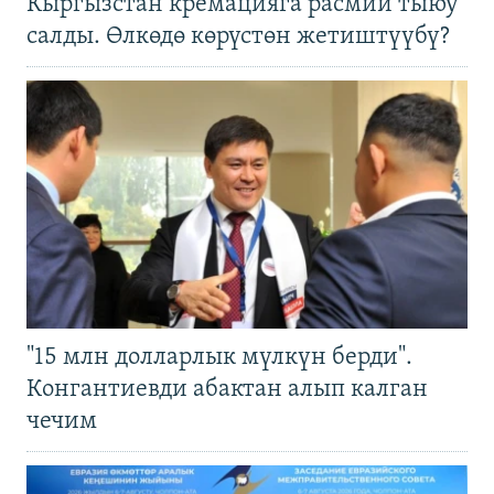
Кыргызстан кремацияга расмий тыюу
салды. Өлкөдө көрүстөн жетиштүүбү?
"15 млн долларлык мүлкүн берди".
Конгантиевди абактан алып калган
чечим