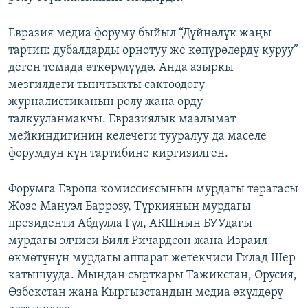
Евразия медиа форуму быйыл “Дүйнөлүк жаңы
тартип: дубалдарды орнотуу же көпүрөлөрдү куруу”
деген темада өткөрүлүүдө. Анда азыркы
мезгилдеги тынчтыкты сактоодогу
журналистиканын ролу жана орду
талкууланмакчы. Евразиялык маалымат
мейкиндигинин келечеги тууралуу да маселе
форумдун күн тартибине киргизилген.
Форумга Европа комиссиясынын мурдагы төрагасы
Жозе Мануэл Баррозу, Түркиянын мурдагы
президенти Абдулла Гүл, АКШнын БУУдагы
мурдагы элчиси Билл Ричардсон жана Израил
өкмөтүнүн мурдагы аппарат жетекчиси Гилад Шер
катышууда. Мындан сырткары Тажикстан, Орусия,
Өзбекстан жана Кыргызстандын медиа өкүлдөрү