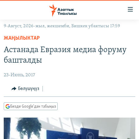
Линктер
Мазмунга
өтүңүз
9-Август, 2026-жыл, жекшемби, Бишкек убактысы 17:59
Навигацияга
ЖАҢЫЛЫКТАР
өтүңүз
ЖАҢЫЛЫКТАР
КЫРГЫЗСТАН
Издөөгө
Астанада Евразия медиа форуму
салыңыз
ДҮЙНӨ
КЫРГЫЗСТАН
башталды
УКРАИНА
САЯСАТ
ДҮЙНӨ
23-Июнь, 2017
АТАЙЫН ИЛИКТӨӨ
ЭКОНОМИКА
БОРБОР АЗИЯ
ТВ ПРОГРАММАЛАР
Бөлүшүңүз
МАДАНИЯТ
ПОДКАСТ
БҮГҮН АЗАТТЫКТА
Бизди Google'дан табыңыз
ӨЗГӨЧӨ ПИКИР
ЭКСПЕРТТЕР ТАЛДАЙТ
БИЗ ЖАНА ДҮЙНӨ
Русский
ДАНИСТЕ