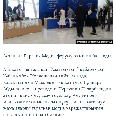
ОНЛАЙН ШЕРИНЕ
ЭЖЕ-СИҢДИЛЕР
АЗАТТЫК+
ЫҢГАЙСЫЗ СУРООЛОР
ЭЕ/АРнун бардык сайттары
Астанада Евразия Медиа форуму өз ишин баштады.
Ага катышып жаткан “Азаттыктын” кабарчысы
Кубанычбек Жолдошевдин айтымында,
Казакстандын Мамлекеттик катчысы Гүлшара
Абдыкаликова президент Нурсултан Назарбаевдин
атынан кайрылуу сөзүн сүйлөдү. Ал дүйнөдө
маалымат технологиясы өнүгүп, маалымат алуу
жана аларды тараткан медиа каражаттарынын
ролу өсүп жатканын билдирди.