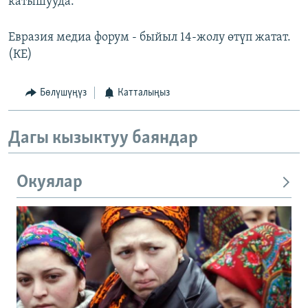
катышууда.
Евразия медиа форум - быйыл 14-жолу өтүп жатат.
(КЕ)
Бөлүшүңүз
Катталыңыз
Дагы кызыктуу баяндар
Окуялар