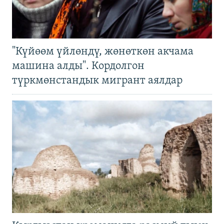
"Күйөөм үйлөндү, жөнөткөн акчама
машина алды". Кордолгон
түркмөнстандык мигрант аялдар