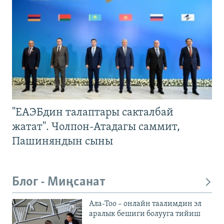
"ЕАЭБдин талаптары сакталбай
жатат". Чолпон-Атадагы саммит,
Пашиняндын сыны
Блог - Миңсанат
Ала-Тоо – онлайн таалимдин эл
аралык бешиги болууга тийиш