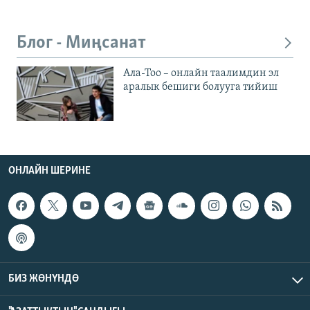
Блог - Миңсанат
Ала-Тоо – онлайн таалимдин эл
аралык бешиги болууга тийиш
ОНЛАЙН ШЕРИНЕ
БИЗ ЖӨНҮНДӨ