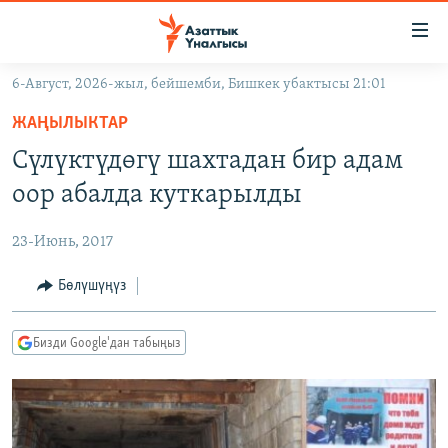
Линктер
Мазмунга
өтүңүз
6-Август, 2026-жыл, бейшемби, Бишкек убактысы 21:01
Навигацияга
ЖАҢЫЛЫКТАР
өтүңүз
ЖАҢЫЛЫКТАР
КЫРГЫЗСТАН
Издөөгө
Сүлүктүдөгү шахтадан бир адам
салыңыз
ДҮЙНӨ
КЫРГЫЗСТАН
оор абалда куткарылды
УКРАИНА
САЯСАТ
ДҮЙНӨ
23-Июнь, 2017
АТАЙЫН ИЛИКТӨӨ
ЭКОНОМИКА
БОРБОР АЗИЯ
ТВ ПРОГРАММАЛАР
Бөлүшүңүз
МАДАНИЯТ
ПОДКАСТ
БҮГҮН АЗАТТЫКТА
Бизди Google'дан табыңыз
ӨЗГӨЧӨ ПИКИР
ЭКСПЕРТТЕР ТАЛДАЙТ
БИЗ ЖАНА ДҮЙНӨ
Русский
ДАНИСТЕ