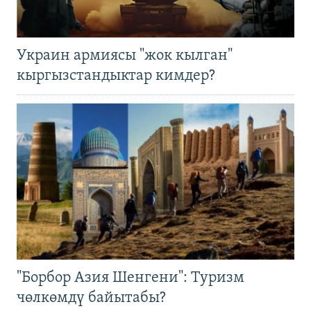
Украин армиясы "жок кылган"
кыргызстандыктар кимдер?
"Борбор Азия Шенгени": Туризм
чөлкөмдү байытабы?