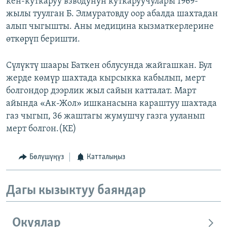
кен-куткаруу взводунун куткаруучулары 1969-
жылы туулган Б. Элмуратовду оор абалда шахтадан
алып чыгышты. Аны медицина кызматкерлерине
өткөрүп беришти.
Сүлүктү шаары Баткен облусунда жайгашкан. Бул
жерде көмүр шахтада кырсыкка кабылып, мерт
болгондор дээрлик жыл сайын катталат. Март
айында «Ак-Жол» ишканасына караштуу шахтада
газ чыгып, 36 жаштагы жумушчу газга ууланып
мерт болгон.(КЕ)
Бөлүшүңүз
Катталыңыз
Дагы кызыктуу баяндар
Окуялар