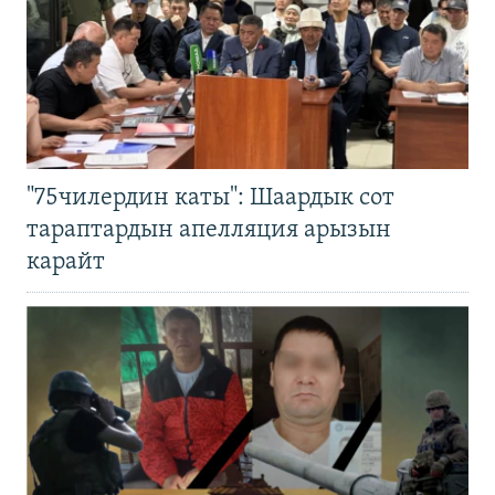
"75чилердин каты": Шаардык сот
тараптардын апелляция арызын
карайт