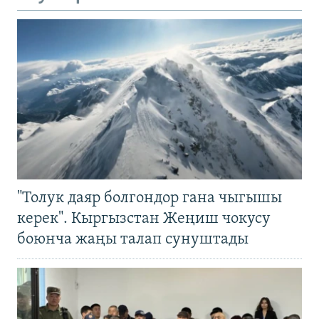
"Толук даяр болгондор гана чыгышы
керек". Кыргызстан Жеңиш чокусу
боюнча жаңы талап сунуштады