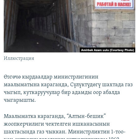
ОНЛАЙН ШЕРИНЕ
ЭЖЕ-СИҢДИЛЕР
АЗАТТЫК+
ЫҢГАЙСЫЗ СУРООЛОР
ЭЕ/АРнун бардык сайттары
Иллюстрация
Өзгөчө кырдаалдар министрлигинин
маалыматына караганда, Сүлүктүдөгү шахтада газ
чыгып, куткаруучулар бир адамды оор абалда
чыгарышты.
Маалыматка караганда, “Алтын-бешик”
жоопкерчилиги чектелген ишканасынын
шахтасында газ чыккан. Министрликтин 1-тоо-