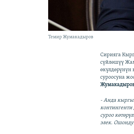
Темир Жумакадыров
Сирияга Кырг
сүйлөшүү Жа
өкүлдөрүнүн 
суроосуна жо
Жумакадыро
- Анда кыргы
контингенти 
суроо көтөрү
элек. Ошонду