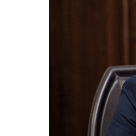
ЭЖЕ-СИҢДИЛЕР
АЗАТТЫК+
ЫҢГАЙСЫЗ СУРООЛОР