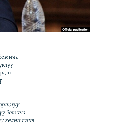
 боюнча
уктуу
ердин
р
орнотуу
үү боюнча
уу келип түшө