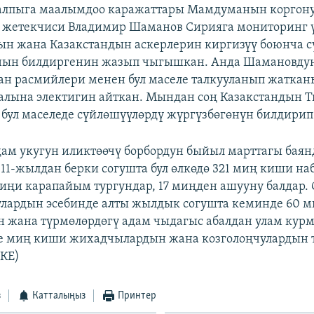
алпыга маалымдоо каражаттары Мамдуманын коргон
 жетекчиси Владимир Шаманов Сирияга мониторинг 
н жана Казакстандын аскерлерин киргизүү боюнча 
нын билдиргенин жазып чыгышкан. Анда Шамановду
ан расмийлери менен бул маселе талкууланып жатка
алына электигин айткан. Мындан соң Казакстандын
бул маселеде сүйлөшүүлөрдү жүргүзбөгөнүн билдирип
дам укугун иликтөөчү борбордун быйыл марттагы бая
011-жылдан берки согушта бул өлкөдө 321 миң киши на
иңи карапайым тургундар, 17 миңден ашууну балдар. 
улардын эсебинде алты жылдык согушта кеминде 60 
 жана түрмөлөрдөгү адам чыдагыс абалдан улам курм
че миң киши жихадчылардын жана козголоңчулардын 
(КЕ)
з
Катталыңыз
Принтер