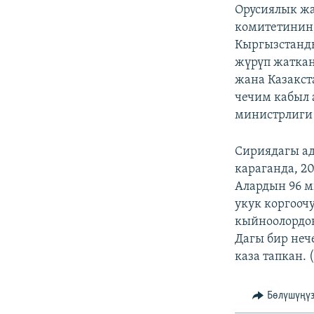
Орусиялык ж
комитетинин
Кыргызстанды
жүрүп жатка
жана Казакст
чечим кабыл 
министрлиги 
​Сириядагы а
караганда, 2
Алардын 96 м
укук коргооч
кыйноолордон
Дагы бир не
каза тапкан. 
Бөлүшүңү