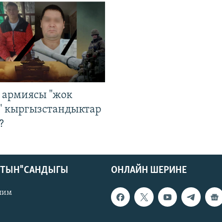
 армиясы "жок
" кыргызстандыктар
?
КТЫН" САНДЫГЫ
ОНЛАЙН ШЕРИНЕ
лим