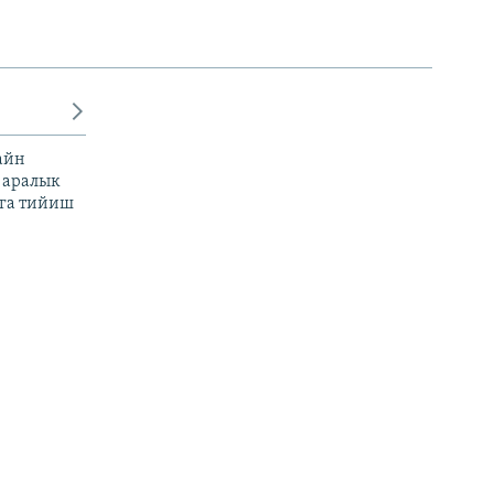
айн
 аралык
га тийиш