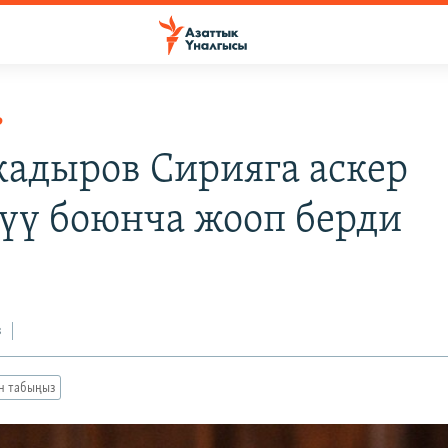
Р
адыров Сирияга аскер
үү боюнча жооп берди
з
ан табыңыз