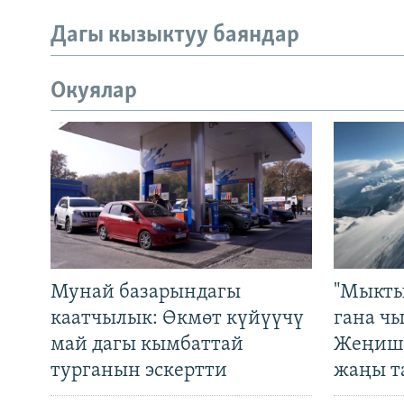
Дагы кызыктуу баяндар
Окуялар
Мунай базарындагы
"Мыкты
каатчылык: Өкмөт күйүүчү
гана ч
май дагы кымбаттай
Жеңиш 
турганын эскертти
жаңы т