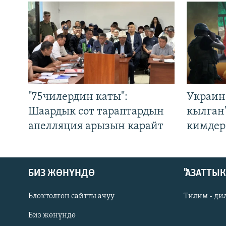
"75чилердин каты":
Украин
Шаардык сот тараптардын
кылган
апелляция арызын карайт
кимдер
БИЗ ЖӨНҮНДӨ
"АЗАТТЫ
Блоктолгон сайтты ачуу
Тилим - ди
Биз жөнүндө