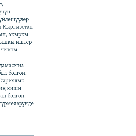
уу
үчүн
сүйлөшүүлөр
н Кыргызстан
нын, акыркы
 Тышкы иштер
 чыкты.
ндамасына
быт болгон.
​Сириялык
миң киши
ан болгон.
түрмөлөрүндө