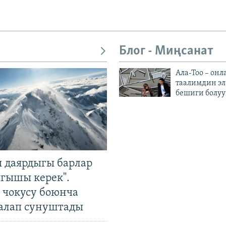
Блог - Миңсанат
Ала-Тоо – онл
таалимдин эл
бешиги болуу
 даярдыгы барлар
ыгышы керек".
чокусу боюнча
алап сунуштады