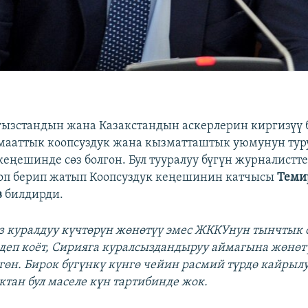
ызстандын жана Казакстандын аскерлерин киргизүү
мааттык коопсуздук жана кызматташтык уюмунун тур
кеңешинде сөз болгон. Бул тууралуу бүгүн журналистт
оп берип жатып Коопсуздук кеңешинин катчысы
Теми
в
билдирди.
з куралдуу күчтөрүн жөнөтүү эмес ЖККУнун тынчтык 
деп коёт, Сирияга куралсыздандыруу аймагына жөнөт
лгөн. Бирок бүгүнкү күнгө чейин расмий түрдө кайрыл
ктан бул маселе күн тартибинде жок.