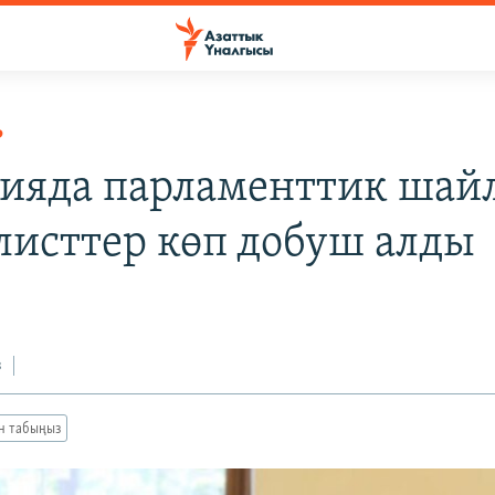
Р
ияда парламенттик шай
листтер көп добуш алды
з
ан табыңыз