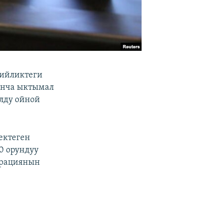
бийликтеги
оюнча ыктымал
лду ойной
ектеген
0 орундуу
грациянын