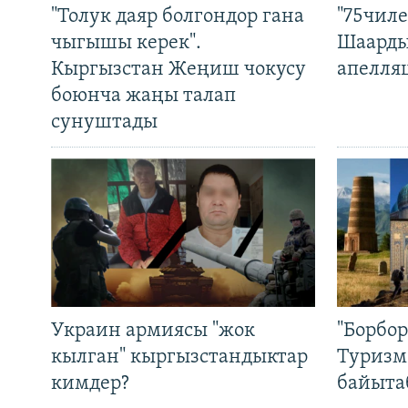
"Толук даяр болгондор гана
"75чиле
чыгышы керек".
Шаарды
Кыргызстан Жеңиш чокусу
апелля
боюнча жаңы талап
сунуштады
Украин армиясы "жок
"Борбо
кылган" кыргызстандыктар
Туризм
кимдер?
байыта