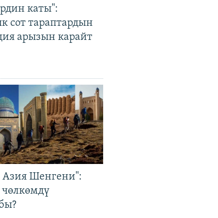
рдин каты":
к сот тараптардын
ция арызын карайт
р Азия Шенгени":
 чөлкөмдү
бы?