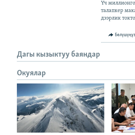
Үч миллионго
талапкер мак
дээрлик токто
Бөлүшүңү
Дагы кызыктуу баяндар
Окуялар