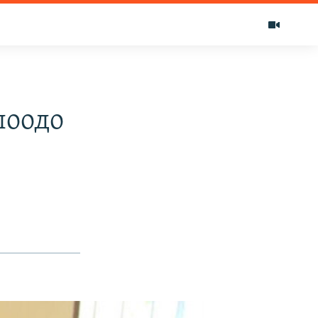
лоодо