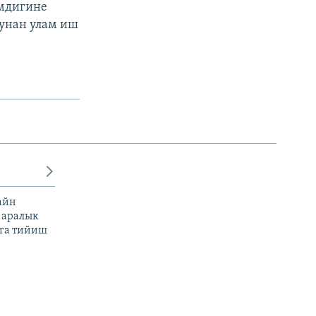
имдигине
унан улам иш
айн
 аралык
га тийиш