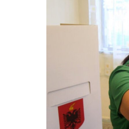
ЭЖЕ-СИҢДИЛЕР
АЗАТТЫК+
ЫҢГАЙСЫЗ СУРООЛОР