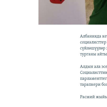
Албанияда ке
социалисттер
сүйлөшүүлөр 
турганы айты
Алдын ала эс
Социалисттик
парламенттег
тарапкери бо
Расмий жыйы