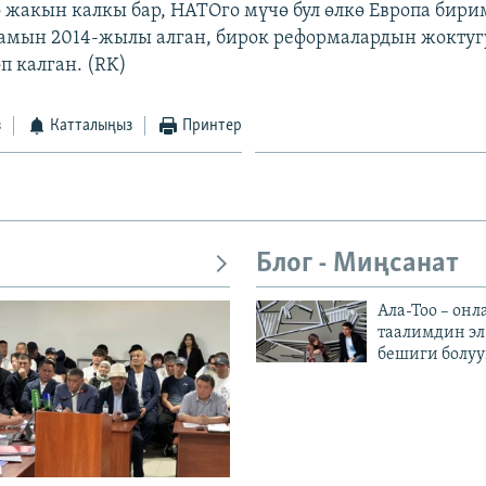
 жакын калкы бар, НАТОго мүчө бул өлкө Европа бир
амын 2014-жылы алган, бирок реформалардын жоктуг
п калган. (RK)
з
Катталыңыз
Принтер
Блог - Миңсанат
Ала-Тоо – онл
таалимдин эл
бешиги болуу