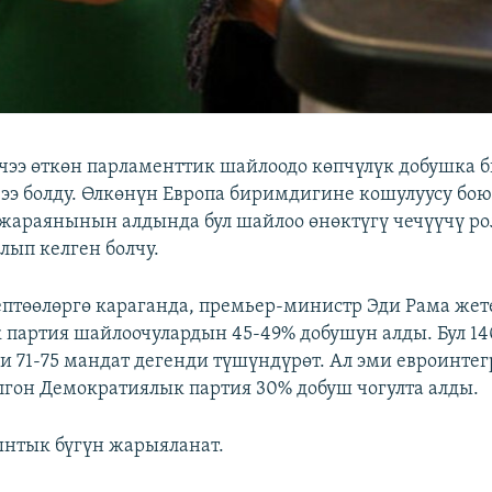
чээ өткөн парламенттик шайлоодо көпчүлүк добушка 
 ээ болду. Өлкөнүн Европа биримдигине кошулуусу б
жараянынын алдында бул шайлоо өнөктүгү чечүүчү ро
лып келген болчу.
ептөөлөргө караганда, премьер-министр Эди Рама жет
 партия шайлоочулардын 45-49% добушун алды. Бул 14
и 71-75 мандат дегенди түшүндүрөт. Ал эми евроинте
лгон Демократиялык партия 30% добуш чогулта алды.
нтык бүгүн жарыяланат.