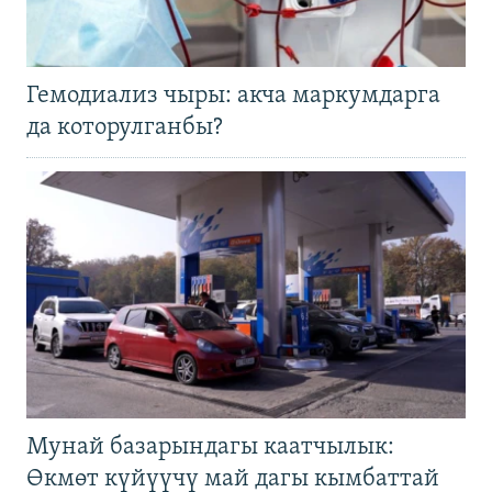
Гемодиализ чыры: акча маркумдарга
да которулганбы?
Мунай базарындагы каатчылык:
Өкмөт күйүүчү май дагы кымбаттай