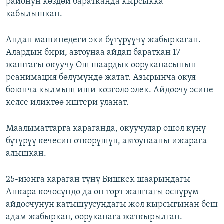
районун көздөй баратканда кырсыкка
кабылышкан.
Андан машинедеги эки бүтүрүүчү жабыркаган.
Алардын бири, автоунаа айдап бараткан 17
жаштагы окуучу Ош шаардык ооруканасынын
реанимация бөлүмүндө жатат. Азырынча окуя
боюнча кылмыш иши козголо элек. Айдоочу эсине
келсе иликтөө иштери уланат.
Маалыматтарга караганда, окуучулар ошол күнү
бүтүрүү кечесин өткөрүшүп, автоунааны ижарага
алышкан.
25-июнга караган түнү Бишкек шаарындагы
Анкара көчөсүндө да он төрт жаштагы өспүрүм
айдоочунун катышуусундагы жол кырсыгынан беш
адам жабыркап, ооруканага жаткырылган.