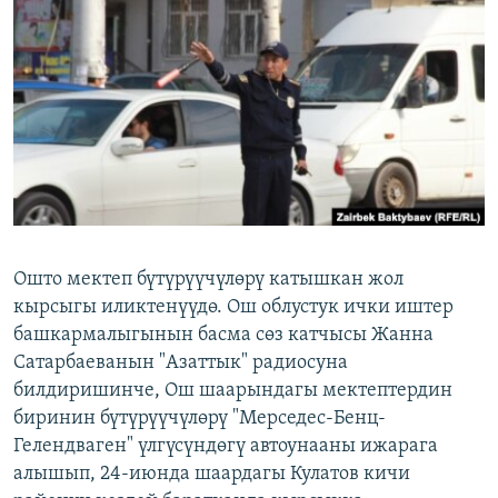
ОНЛАЙН ШЕРИНЕ
ЭЖЕ-СИҢДИЛЕР
АЗАТТЫК+
ЫҢГАЙСЫЗ СУРООЛОР
ЭЕ/АРнун бардык сайттары
Ошто мектеп бүтүрүүчүлөрү катышкан жол
кырсыгы иликтенүүдө. Ош облустук ички иштер
башкармалыгынын басма сөз катчысы Жанна
Сатарбаеванын "Азаттык" радиосуна
билдиришинче, Ош шаарындагы мектептердин
биринин бүтүрүүчүлөрү "Мерседес-Бенц-
Гелендваген" үлгүсүндөгү автоунааны ижарага
алышып, 24-июнда шаардагы Кулатов кичи