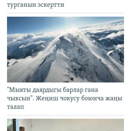
турганын эскертти
"Мыкты даярдыгы барлар гана
чыксын". Жеңиш чокусу боюнча жаңы
талап