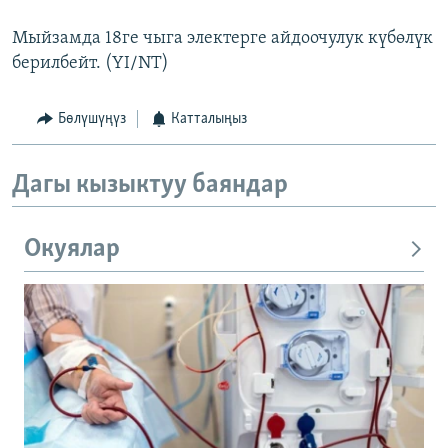
Мыйзамда 18ге чыга электерге айдоочулук күбөлүк
берилбейт. (YI/NT)
Бөлүшүңүз
Катталыңыз
Дагы кызыктуу баяндар
Окуялар