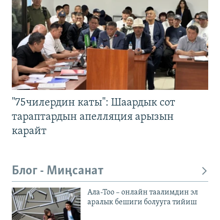
"75чилердин каты": Шаардык сот
тараптардын апелляция арызын
карайт
Блог - Миңсанат
Ала-Тоо – онлайн таалимдин эл
аралык бешиги болууга тийиш