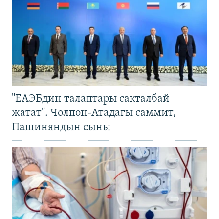
"ЕАЭБдин талаптары сакталбай
жатат". Чолпон-Атадагы саммит,
Пашиняндын сыны