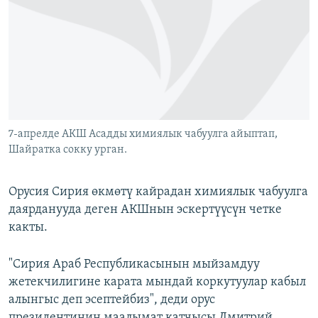
ОНЛАЙН ШЕРИНЕ
ЭЖЕ-СИҢДИЛЕР
АЗАТТЫК+
ЫҢГАЙСЫЗ СУРООЛОР
ЭЕ/АРнун бардык сайттары
7-апрелде АКШ Асадды химиялык чабуулга айыптап,
Шайратка сокку урган.
Орусия Сирия өкмөтү кайрадан химиялык чабуулга
даярданууда деген АКШнын эскертүүсүн четке
какты.
"Сирия Араб Республикасынын мыйзамдуу
жетекчилигине карата мындай коркутуулар кабыл
алынгыс деп эсептейбиз", деди орус
президентинин маалымат катчысы Дмитрий