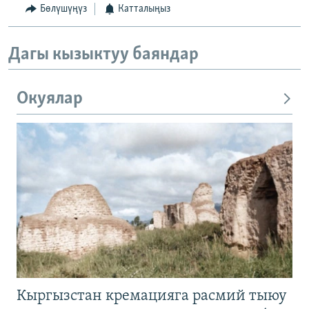
Бөлүшүңүз
Катталыңыз
Дагы кызыктуу баяндар
Окуялар
Кыргызстан кремацияга расмий тыюу