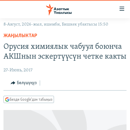
Линктер
Мазмунга
өтүңүз
8-Август, 2026-жыл, ишемби, Бишкек убактысы 15:50
Навигацияга
ЖАҢЫЛЫКТАР
өтүңүз
ЖАҢЫЛЫКТАР
КЫРГЫЗСТАН
Издөөгө
Орусия химиялык чабуул боюнча
салыңыз
ДҮЙНӨ
КЫРГЫЗСТАН
АКШнын эскертүүсүн четке какты
УКРАИНА
САЯСАТ
ДҮЙНӨ
27-Июнь, 2017
АТАЙЫН ИЛИКТӨӨ
ЭКОНОМИКА
БОРБОР АЗИЯ
ТВ ПРОГРАММАЛАР
Бөлүшүңүз
МАДАНИЯТ
ПОДКАСТ
БҮГҮН АЗАТТЫКТА
Бизди Google'дан табыңыз
ӨЗГӨЧӨ ПИКИР
ЭКСПЕРТТЕР ТАЛДАЙТ
БИЗ ЖАНА ДҮЙНӨ
Русский
ДАНИСТЕ