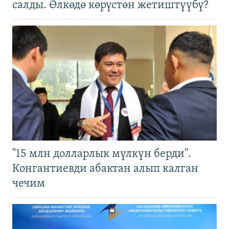
салды. Өлкөдө көрүстөн жетиштүүбү?
"15 млн долларлык мүлкүн берди".
Конгантиевди абактан алып калган
чечим