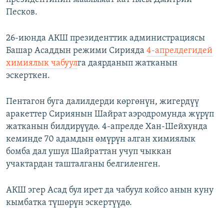
Песков.
26-июнда АКШ президенттик администрациясы
Башар Асаддын режими Сирияда
4-апрелдегидей
химиялык чабуул
га даярданып жатканын
эскерткен.
Пентагон буга далилдерди көргөнүн, жигердүү
аракеттер Сириянын Шайрат аэродромунда жүрүп
жатканын билдирүүдө. 4-апрелде Хан-Шейхунда
кеминде 70 адамдын өмүрүн алган химиялык
бомба дал ушул Шайраттан учуп чыккан
учактардан ташталганы белгиленген.
АКШ эгер Асад бул ирет да чабуул койсо анын куну
кымбатка түшөрүн эскертүүдө.