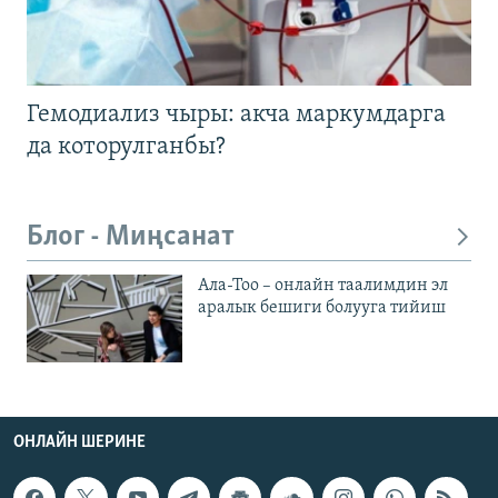
Гемодиализ чыры: акча маркумдарга
да которулганбы?
Блог - Миңсанат
Ала-Тоо – онлайн таалимдин эл
аралык бешиги болууга тийиш
ОНЛАЙН ШЕРИНЕ