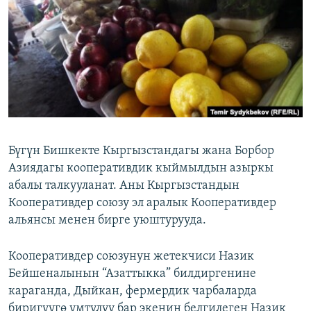
ОНЛАЙН ШЕРИНЕ
ЭЖЕ-СИҢДИЛЕР
АЗАТТЫК+
ЫҢГАЙСЫЗ СУРООЛОР
ЭЕ/АРнун бардык сайттары
Бүгүн Бишкекте Кыргызстандагы жана Борбор
Азиядагы кооперативдик кыймылдын азыркы
абалы талкууланат. Аны Кыргызстандын
Кооперативдер союзу эл аралык Кооперативдер
альянсы менен бирге уюштурууда.
Кооперативдер союзунун жетекчиси Назик
Бейшеналынын “Азаттыкка” билдиргенине
караганда, Дыйкан, фермердик чарбаларда
биригүүгө умтулуу бар экенин белгилеген Назик