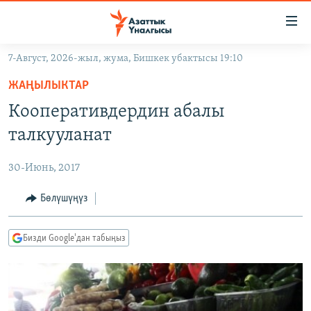
Линктер
Мазмунга
өтүңүз
7-Август, 2026-жыл, жума, Бишкек убактысы 19:10
Навигацияга
ЖАҢЫЛЫКТАР
өтүңүз
ЖАҢЫЛЫКТАР
КЫРГЫЗСТАН
Издөөгө
Кооперативдердин абалы
салыңыз
ДҮЙНӨ
КЫРГЫЗСТАН
талкууланат
УКРАИНА
САЯСАТ
ДҮЙНӨ
30-Июнь, 2017
АТАЙЫН ИЛИКТӨӨ
ЭКОНОМИКА
БОРБОР АЗИЯ
ТВ ПРОГРАММАЛАР
Бөлүшүңүз
МАДАНИЯТ
ПОДКАСТ
БҮГҮН АЗАТТЫКТА
Бизди Google'дан табыңыз
ӨЗГӨЧӨ ПИКИР
ЭКСПЕРТТЕР ТАЛДАЙТ
БИЗ ЖАНА ДҮЙНӨ
Русский
ДАНИСТЕ