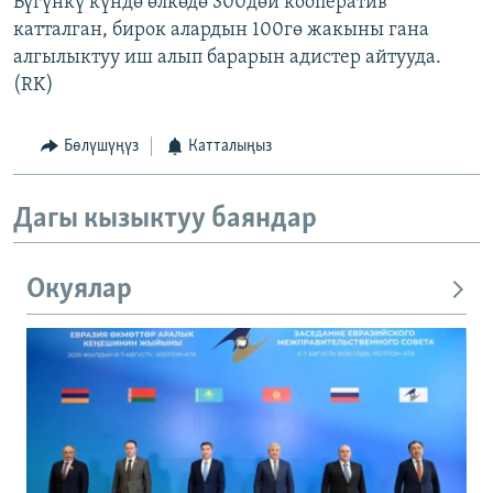
Бүгүнкү күндө өлкөдө 300дөй кооператив
катталган, бирок алардын 100гө жакыны гана
алгылыктуу иш алып барарын адистер айтууда.
(RK)
Бөлүшүңүз
Катталыңыз
Дагы кызыктуу баяндар
Окуялар