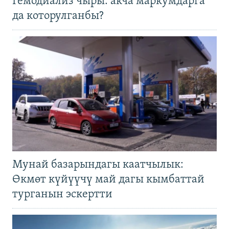
Гемодиализ чыры: акча маркумдарга
да которулганбы?
Мунай базарындагы каатчылык:
Өкмөт күйүүчү май дагы кымбаттай
турганын эскертти