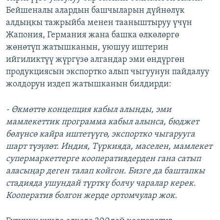
Бейшеналы алардын башчыларын дүйнөлүк
алдыңкы тажрыйба менен тааныштыруу үчүн
Жапония, Германия жана башка өлкөлөргө
жөнөтүп жатышканын, уюшуу иштерин
ийгиликтүү жүргүзө алгандар эми өндүргөн
продукциясын экспортко алып чыгуунун пайдалуу
жолдорун издеп жатышканын билдирди:
- Өкмөттө концепция кабыл алынды, эми
мамлекеттик программа кабыл алынса, бюджет
бөлүнсө кайра иштетүүгө, экспортко чыгарууга
шарт түзүлөт. Индия, Түркияда, маселен, мамлекет
супермаркеттерге кооперативдерден гана сатып
аласыңар деген талап койгон. Бизге да баштапкы
стадияда ушундай түрткү болчу чаралар керек.
Кооператив болгон жерде ортомчулар жок.