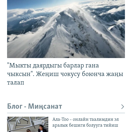
"Мыкты даярдыгы барлар гана
чыксын". Жеңиш чокусу боюнча жаңы
талап
Блог - Миңсанат
Ала-Тоо – онлайн таалимдин эл
аралык бешиги болууга тийиш