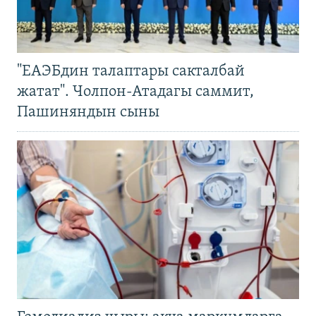
"ЕАЭБдин талаптары сакталбай
жатат". Чолпон-Атадагы саммит,
Пашиняндын сыны