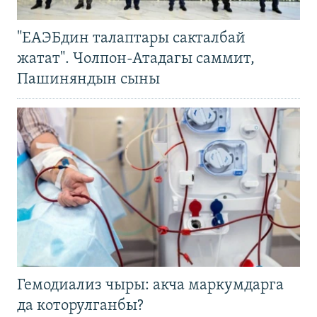
"ЕАЭБдин талаптары сакталбай
жатат". Чолпон-Атадагы саммит,
Пашиняндын сыны
Гемодиализ чыры: акча маркумдарга
да которулганбы?