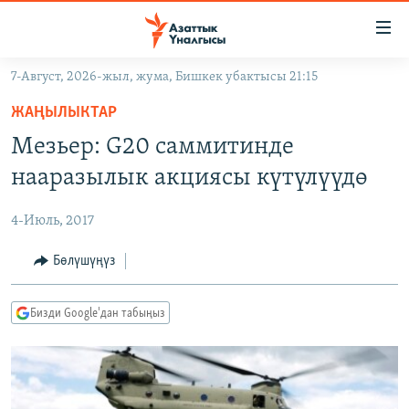
Линктер
Мазмунга
өтүңүз
7-Август, 2026-жыл, жума, Бишкек убактысы 21:15
Навигацияга
ЖАҢЫЛЫКТАР
өтүңүз
ЖАҢЫЛЫКТАР
КЫРГЫЗСТАН
Издөөгө
Мезьер: G20 саммитинде
салыңыз
ДҮЙНӨ
КЫРГЫЗСТАН
нааразылык акциясы күтүлүүдө
УКРАИНА
САЯСАТ
ДҮЙНӨ
4-Июль, 2017
АТАЙЫН ИЛИКТӨӨ
ЭКОНОМИКА
БОРБОР АЗИЯ
ТВ ПРОГРАММАЛАР
Бөлүшүңүз
МАДАНИЯТ
ПОДКАСТ
БҮГҮН АЗАТТЫКТА
Бизди Google'дан табыңыз
ӨЗГӨЧӨ ПИКИР
ЭКСПЕРТТЕР ТАЛДАЙТ
БИЗ ЖАНА ДҮЙНӨ
Русский
ДАНИСТЕ