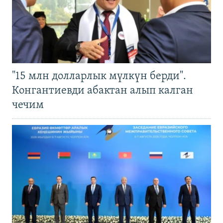
"15 млн долларлык мүлкүн берди".
Конгантиевди абактан алып калган
чечим