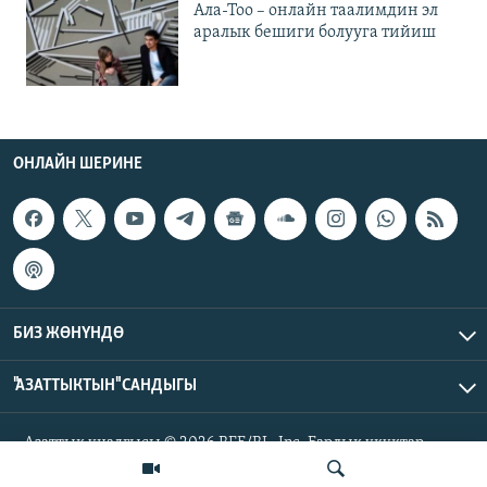
Ала-Тоо – онлайн таалимдин эл
аралык бешиги болууга тийиш
ОНЛАЙН ШЕРИНЕ
БИЗ ЖӨНҮНДӨ
"АЗАТТЫКТЫН" САНДЫГЫ
Азаттык үналгысы © 2026 RFE/RL, Inc. Бардык укуктар
корголгон.