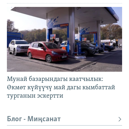
Мунай базарындагы каатчылык:
Өкмөт күйүүчү май дагы кымбаттай
турганын эскертти
Блог - Миңсанат