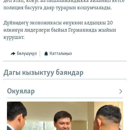
деп атап, кокус ал башаламандыкка айланып кетсе
полиция басууга даяр турарын кошумчалады.
Дүйнөдөгү экономикасы өнүккөн алдыңкы 20
өлкөнүн лидерлери быйыл Германияда жыйын
курушат.
Бөлүшүңүз
Катталыңыз
Дагы кызыктуу баяндар
Окуялар