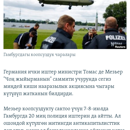
ОНЛАЙН ШЕРИНЕ
ЭЖЕ-СИҢДИЛЕР
АЗАТТЫК+
ЫҢГАЙСЫЗ СУРООЛОР
ЭЕ/АРнун бардык сайттары
Гамбургдагы коопсуздук чаралары
Германия ички иштер министри Томас де Мезьер
"Чоң жыйырманын" саммити учурунда сегиз
миңдей киши нааразылык акциясына чыгары
күтүлүп жатканын билдирди.
Мезьер коопсуздукту сактоо үчүн 7-8-июлда
Гамбургда 20 миң полиция иштерин да айтты. Ал
ошондой күтүлгөн митингди антикапиталисттик