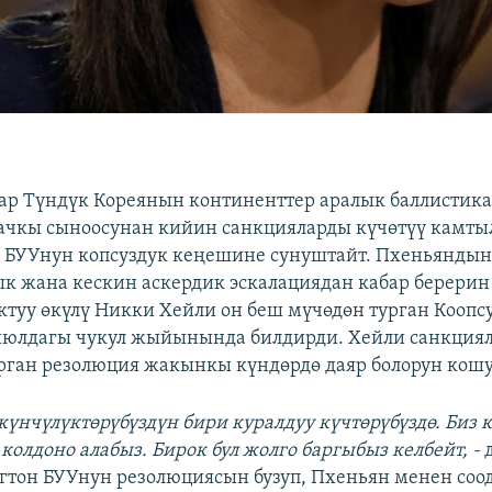
ар Түндүк Кореянын континенттер аралык баллистик
ачкы сыноосунан кийин санкцияларды күчөтүү камт
БУУнун копсуздук кеңешине сунуштайт. Пхеньяндын
к жана кескин аскердик эскалациядан кабар берер
ктуу өкүлү Никки Хейли он беш мүчөдөн турган Коопс
июлдагы чукул жыйынында билдирди. Хейли санкция
рган резолюция жакынкы күндөрдө даяр болорун кош
үнчүлүктөрүбүздүн бири куралдуу күчтөрүбүздө. Биз 
колдоно алабыз. Бирок бул жолго баргыбыз келбейт, -
тон БУУнун резолюциясын бузуп, Пхеньян менен соо