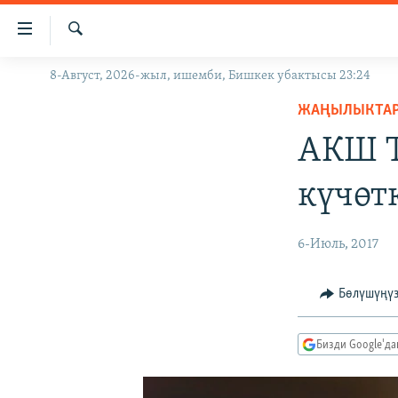
Линктер
Мазмунга
өтүңүз
Издөө
8-Август, 2026-жыл, ишемби, Бишкек убактысы 23:24
ЖАҢЫЛЫКТАР
Навигацияга
өтүңүз
ЖАҢЫЛЫКТА
КЫРГЫЗСТАН
Издөөгө
АКШ Т
ДҮЙНӨ
КЫРГЫЗСТАН
салыңыз
УКРАИНА
САЯСАТ
ДҮЙНӨ
күчөт
АТАЙЫН ИЛИКТӨӨ
ЭКОНОМИКА
БОРБОР АЗИЯ
ТВ ПРОГРАММАЛАР
МАДАНИЯТ
6-Июль, 2017
ПОДКАСТ
БҮГҮН АЗАТТЫКТА
Бөлүшүңү
ӨЗГӨЧӨ ПИКИР
ЭКСПЕРТТЕР ТАЛДАЙТ
БИЗ ЖАНА ДҮЙНӨ
Бизди Google'д
ДАНИСТЕ