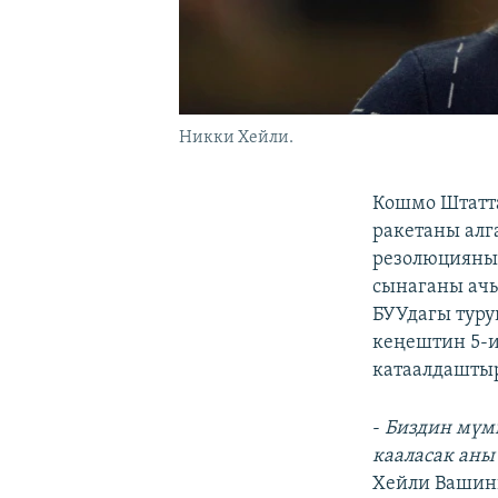
Никки Хейли.
Кошмо Штатт
ракетаны алг
резолюцияны 
сынаганы ачы
БУУдагы туру
кеңештин 5-
катаалдашты
-
Биздин мүмк
кааласак аны 
Хейли Вашинг