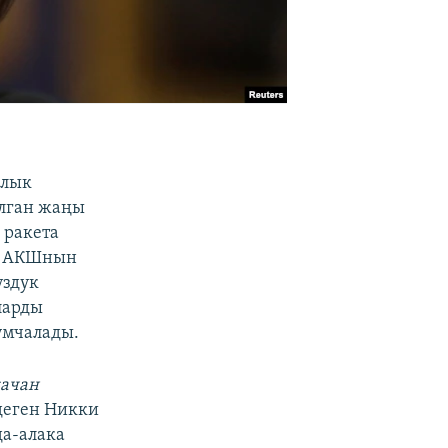
алык
ылган жаңы
 ракета
ин АКШнын
уздук
ларды
умчалады.
качан
деген Никки
да-алака