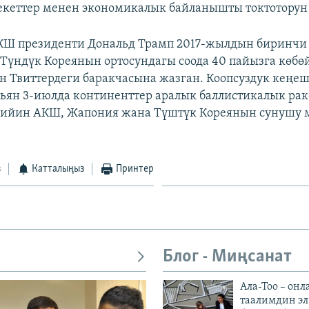
кеттер менен экономикалык байланышты токтоторун 
АКШ президенти Дональд Трамп 2017-жылдын биринч
Түндүк Кореянын ортосундагы соода 40 пайызга көбө
 Твиттердеги баракчасына жазган. Коопсуздук кеңеш
ьян 3-июлда континенттер аралык баллистикалык рак
кийин АКШ, Жапония жана Түштүк Кореянын сунушу 
з
Катталыңыз
Принтер
Блог - Миңсанат
Ала-Тоо – онл
таалимдин эл