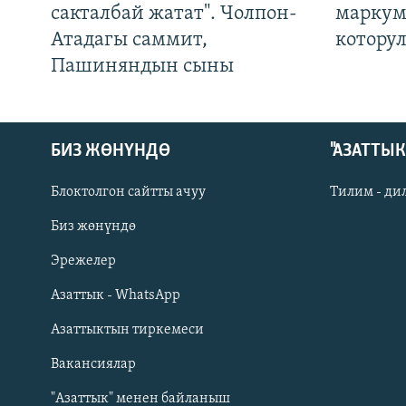
сакталбай жатат". Чолпон-
маркум
Атадагы саммит,
котору
Пашиняндын сыны
БИЗ ЖӨНҮНДӨ
"АЗАТТЫ
Блоктолгон сайтты ачуу
Тилим - ди
Биз жөнүндө
Русский
Эрежелер
Азаттык - WhatsApp
ОНЛАЙН ШЕРИНЕ
Азаттыктын тиркемеси
Вакансиялар
"Азаттык" менен байланыш