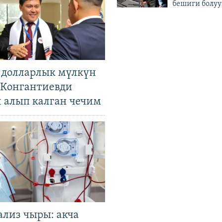
бешиги болуу
н долларлык мүлкүн
. Конгантиевди
н алып калган чечим
ализ чыры: акча