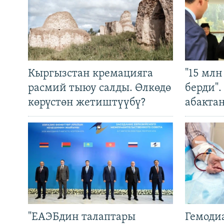
Кыргызстан кремацияга
"15 мл
расмий тыюу салды. Өлкөдө
берди"
көрүстөн жетиштүүбү?
абакта
"ЕАЭБдин талаптары
Гемоди