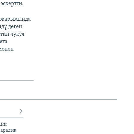
эскертти.
и жарымында
йдү деген
тин чукул
ета
менен
айн
 аралык