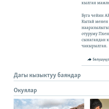
кылган мамле
Буга чейин 
Кытай менен 
нааразылыгын
отуруму Пхен
сынагандан 
чакырылган.
Бөлүшүңү
Дагы кызыктуу баяндар
Окуялар