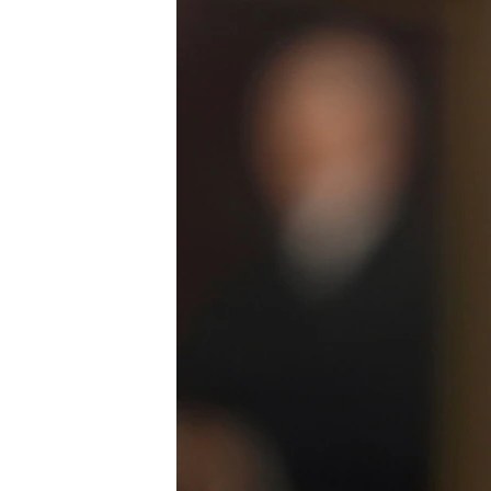
ЭЖЕ-СИҢДИЛЕР
АЗАТТЫК+
ЫҢГАЙСЫЗ СУРООЛОР