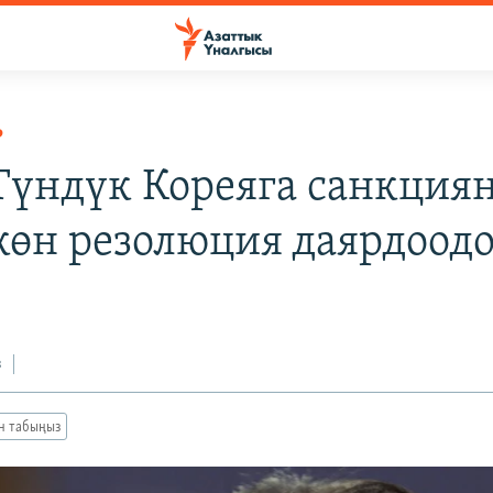
Р
үндүк Кореяга санкция
көн резолюция даярдоод
з
ан табыңыз