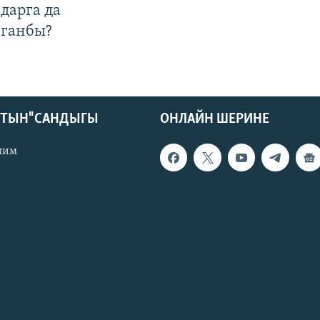
дарга да
лганбы?
КТЫН" САНДЫГЫ
ОНЛАЙН ШЕРИНЕ
лим