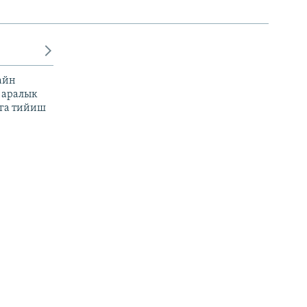
айн
 аралык
га тийиш