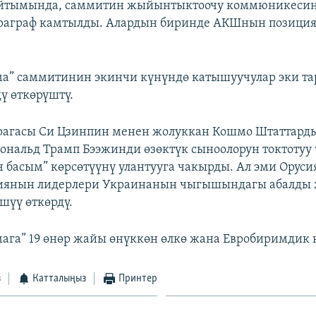
йтымында, саммитин жыйынтыктоочу коммюникесинд
араграф камтылды. Алардын биринде АКШнын позици
а” саммитинин экинчи күнүндө катышуучулар эки та
ү өткөрүштү.
рагасы Си Цзинпин менен жолуккан Кошмо Штаттард
ональд Трамп Бээжинди өзөктүк сыноолорун токтотуу
ч басым” көрсөтүүнү улантууга чакырды. Ал эми Оруси
иянын лидерлери Украинанын чыгышындагы абалды ж
шүү өткөрдү.
га” 19 өнөр жайы өнүккөн өлкө жана Евробиримдик 
з
Катталыңыз
Принтер