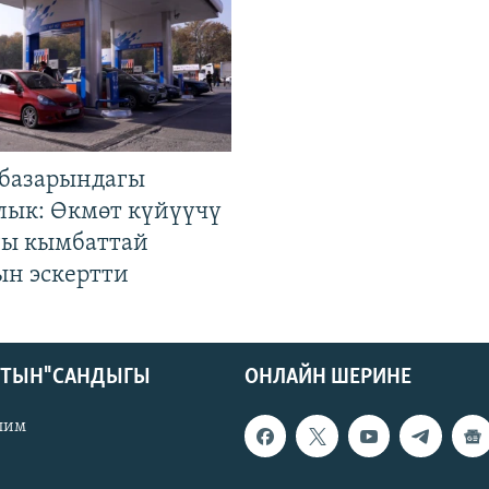
базарындагы
лык: Өкмөт күйүүчү
гы кымбаттай
ын эскертти
КТЫН" САНДЫГЫ
ОНЛАЙН ШЕРИНЕ
лим