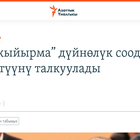
Р
жыйырма” дүйнөлүк соод
түүнү талкуулады
з
ан табыңыз