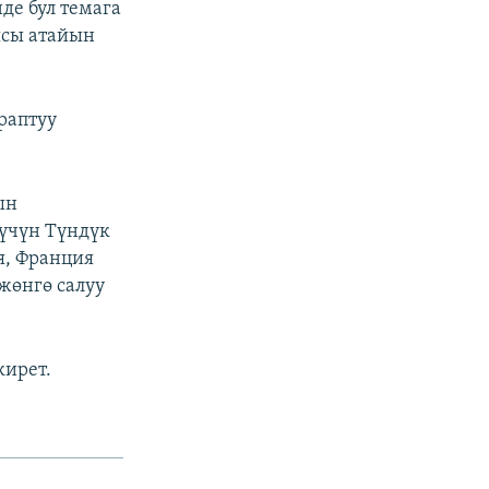
е бул темага
ясы атайын
раптуу
ын
 үчүн Түндүк
я, Франция
өнгө салуу
кирет.