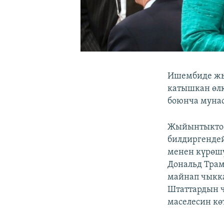
Ишембиде жы
катышкан өлк
боюнча муна
Жыйынтыктоо
билдиргендей
менен күрөш
Дональд Трам
майнап чыкк
Штаттардын 
маселесин кө