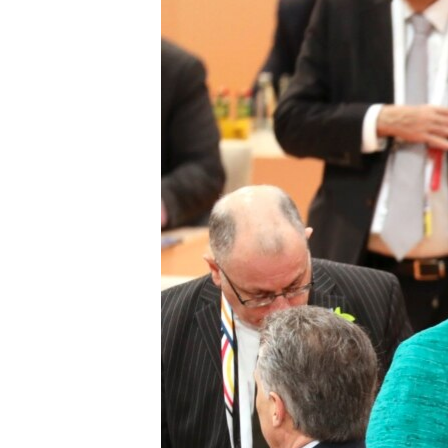
ЭЖЕ-СИҢДИЛЕР
АЗАТТЫК+
ЫҢГАЙСЫЗ СУРООЛОР