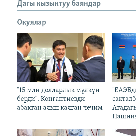
Дагы кызыктуу баяндар
Окуялар
"15 млн долларлык мүлкүн
"ЕАЭБд
берди". Конгантиевди
сакталб
абактан алып калган чечим
Атадаг
Пашин