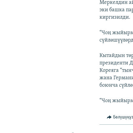
Меркелдин а
эки башка п
киргизилди.
“Чоң жыйырм
сүйлөшүүлөрд
Кытайдын тө
президенти Д
Кореяга “тын
жана Герман
боюнча сүйлө
“Чоң жыйырма
Бөлүшүңү