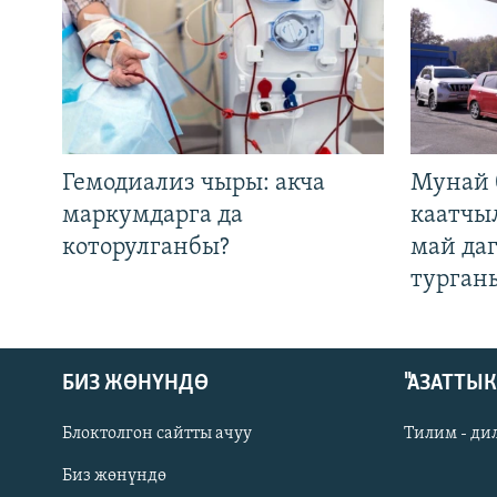
Гемодиализ чыры: акча
Мунай 
маркумдарга да
каатчы
которулганбы?
май да
турган
БИЗ ЖӨНҮНДӨ
"АЗАТТЫ
Блоктолгон сайтты ачуу
Тилим - ди
Биз жөнүндө