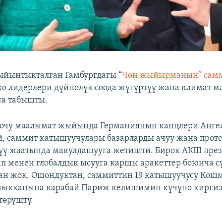
йынтыкталган Гамбургдагы “
Чоң жыйырманын” сам
ө лидерлери дүйнөлүк соода жүгүртүү жана климат м
са табышты.
чу маалымат жыйында Германиянын канцлери Анге
, саммит катышуучулары базарларды ачуу жана прот
үү жаатында макулдашууга жетишти. Бирок АКШ пре
п менен глобалдык ысууга каршы аракеттер боюнча 
ан жок. Ошондуктан, саммиттин 19 катышуучусу Кош
чыкканына карабай Париж келишимин күчүнө киргизү
төрүштү.