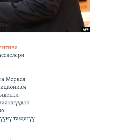
митине
аселелери
ла Меркел
екционизм
зиденти
сүйлөшүүдөн
мо
үнү тездетүү