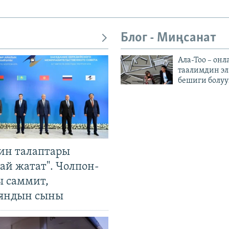
Блог - Миңсанат
Ала-Тоо – онл
таалимдин эл
бешиги болуу
ин талаптары
ай жатат". Чолпон-
ы саммит,
яндын сыны