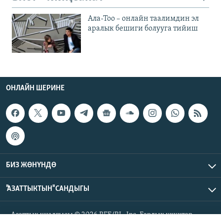
Ала-Тоо – онлайн таалимдин эл
аралык бешиги болууга тийиш
ОНЛАЙН ШЕРИНЕ
БИЗ ЖӨНҮНДӨ
"АЗАТТЫКТЫН" САНДЫГЫ
Азаттык үналгысы © 2026 RFE/RL, Inc. Бардык укуктар