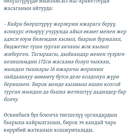
бөлүштүрүүдө мыйзамсыз иш-аракеттерди
жасаганын айтууда:
- Кайра бөлүштүрүү жерлерин ижарага берүү,
конкурс өткөрүү учурунда айыл өкмөт менен жер
адиси өзүм билемдик кылып, баарын бурмалап,
бюджетке түшө турган акчаны жок кылып
жиберген. Тагыраагы, дыйкандар менен түзүлгө
келишимдин 172си жасалма болуп чыккан,
мындан тышкары 16 ижарачы жеринин
пайдалануу мөөнөтү бүтсө деле колдонуп жүрө
беришкен. Бирок менде кылмыш ишин козгой
турган мындан да башка жетиштүү дадилдер бар
болчу.
Өскөнбаев бул боюнча тиешелүү органдардын
баарына кайрылганын, бирок эч кандай чара
көрүлбөй жатканын кошмумчалады.