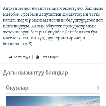
Анткен менен Аманбаев айыл өкмөтүнүн башчысы
Мээрбек Орозбаев депутаттын дооматтарын четке
кагып, жерлер мыйзам чегинде бөлүштүрүлгөн деп
ишендирүүдө. Ал эми облустук прокуратуранын
жетекчи орун басары Сүйүнбек Сатыбалдиев бул
маселе жакынкы күндөрү териштирилерин
билдирди.(AlS)
Бөлүшүңүз
Катталыңыз
Дагы кызыктуу баяндар
Окуялар