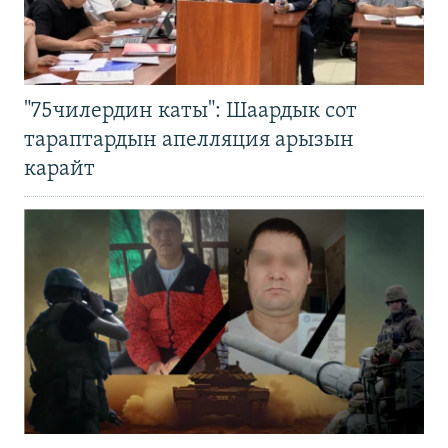
"75чилердин каты": Шаардык сот
тараптардын апелляция арызын
карайт