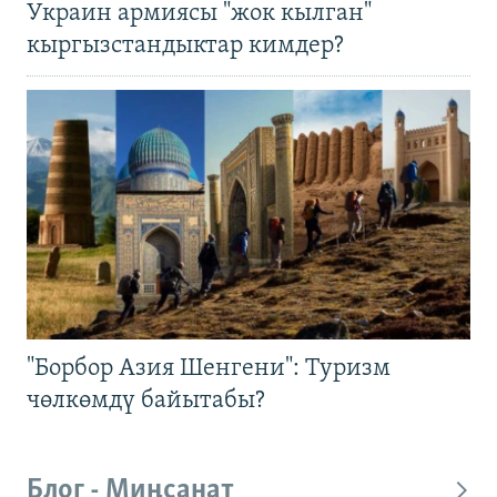
Украин армиясы "жок кылган"
кыргызстандыктар кимдер?
"Борбор Азия Шенгени": Туризм
чөлкөмдү байытабы?
Блог - Миңсанат