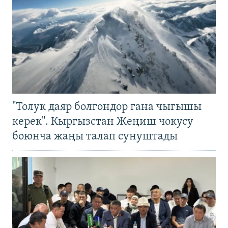
"Толук даяр болгондор гана чыгышы
керек". Кыргызстан Жеңиш чокусу
боюнча жаңы талап сунуштады