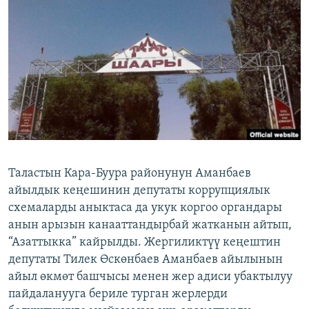
ОНЛАЙН ШЕРИНЕ
ЭЖЕ-СИҢДИЛЕР
АЗАТТЫК+
ЫҢГАЙСЫЗ СУРООЛОР
ЭЕ/АРнун бардык сайттары
Таластын Кара-Буура районунун Аманбаев
айылдык кеңешинин депутаты коррупциялык
схемаларды аныктаса да укук коргоо органдары
анын арызын канааттандырбай жатканын айтып,
“Азаттыкка” кайрылды. Жергиликтүү кеңештин
депутаты Тилек Өскөнбаев Аманбаев айылынын
айыл өкмөт башчысы менен жер адиси убактылуу
пайдаланууга бериле турган жерлерди