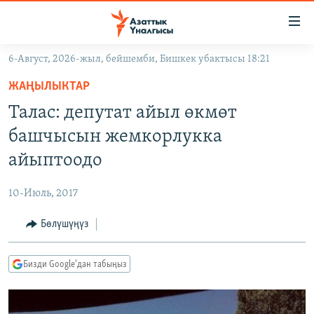
Линктер
Мазмунга
өтүңүз
6-Август, 2026-жыл, бейшемби, Бишкек убактысы 18:21
Навигацияга
ЖАҢЫЛЫКТАР
өтүңүз
ЖАҢЫЛЫКТАР
КЫРГЫЗСТАН
Издөөгө
Талас: депутат айыл өкмөт
салыңыз
ДҮЙНӨ
КЫРГЫЗСТАН
башчысын жемкорлукка
УКРАИНА
САЯСАТ
ДҮЙНӨ
айыптоодо
АТАЙЫН ИЛИКТӨӨ
ЭКОНОМИКА
БОРБОР АЗИЯ
10-Июль, 2017
ТВ ПРОГРАММАЛАР
МАДАНИЯТ
Бөлүшүңүз
ПОДКАСТ
БҮГҮН АЗАТТЫКТА
ӨЗГӨЧӨ ПИКИР
ЭКСПЕРТТЕР ТАЛДАЙТ
Бизди Google'дан табыңыз
БИЗ ЖАНА ДҮЙНӨ
Русский
ДАНИСТЕ