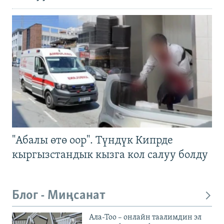
"Абалы өтө оор". Түндүк Кипрде
кыргызстандык кызга кол салуу болду
Блог - Миңсанат
Ала-Тоо – онлайн таалимдин эл