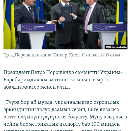
ОНЛАЙН ШЕРИНЕ
ЭЖЕ-СИҢДИЛЕР
АЗАТТЫК+
ЫҢГАЙСЫЗ СУРООЛОР
ЭЕ/АРнун бардык сайттары
Туск, Порошенко жана Юнкер. Киев, 13-июль, 2017-жыл.
Президент Петро Порошенко саммитти Украина-
Евробиримдик кызматташтыгынын азыркы
абалын мактоо менен ачты.
“Туура бир ай мурда, украиналыктар европалык
эркиндиктин толук даамын cезип, ЕБге визасыз
каттоо мүмкүнчүлүгүнө ээ болушту. Муну азыркыга
чейин биометрикалык паспорту бар 100 миңден