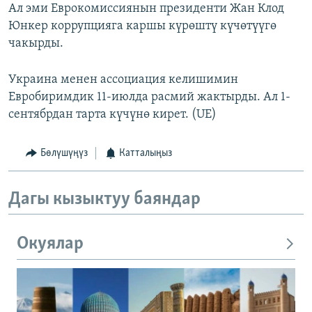
Ал эми Еврокомиссиянын президенти Жан Клод
Юнкер коррупцияга каршы күрөштү күчөтүүгө
чакырды.
Украина менен ассоциация келишимин
Евробиримдик 11-июлда расмий жактырды. Ал 1-
сентябрдан тарта күчүнө кирет. (UE)
Бөлүшүңүз
Катталыңыз
Дагы кызыктуу баяндар
Окуялар