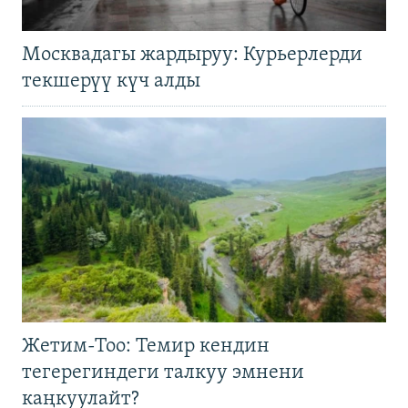
Москвадагы жардыруу: Курьерлерди
текшерүү күч алды
Жетим-Тоо: Темир кендин
тегерегиндеги талкуу эмнени
каңкуулайт?