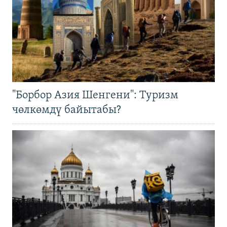
"Борбор Азия Шенгени": Туризм
чөлкөмдү байытабы?