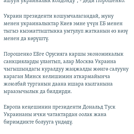
ашуун украиналык колдонду”, - деди Порошенко.
Украин президенти кошумчалагандай, муну
менен украиналыктар Киев эмне үчүн ЕБ менен
тыгыз кызматташтыкка умтулуп жатканын өз көзү
менен да көрүштү.
Порошенко ЕБге Орусияга каршы экономикалык
санкцияларды улантып, алар Москва Украина
чыгышындагы куралдуу жаңжалды жөнгө салууну
караган Минск келишимин аткармайынча
жоюлбай турганын даана ишара кылганына
ыраазычылык да билдирди.
Европа кеңешинин президенти Дональд Туск
Украинаны ички чатактардан оолак жана
биримдикте болууга үндөдү.