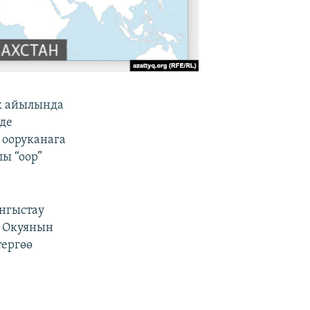
к айылында
де
 ооруканага
ы “оор”
ангыстау
. Окуянын
тергөө