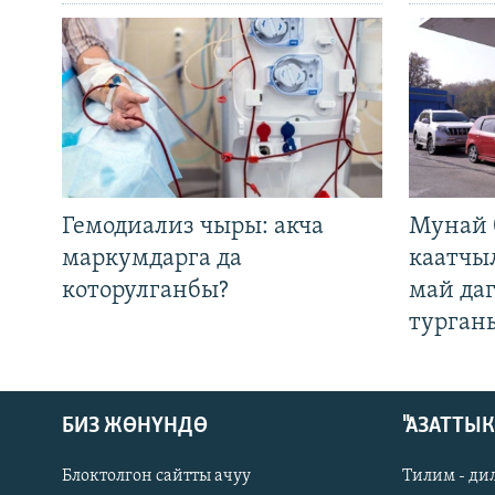
Гемодиализ чыры: акча
Мунай 
маркумдарга да
каатчы
которулганбы?
май да
турган
БИЗ ЖӨНҮНДӨ
"АЗАТТЫ
Блоктолгон сайтты ачуу
Тилим - ди