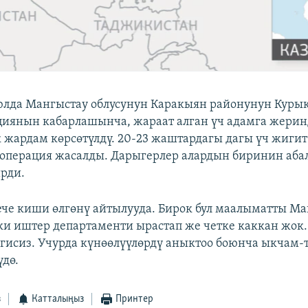
юлда Мангыстау облусунун Каракыян районунун Куры
циянын кабарлашынча, жараат алган үч адамга жерин
жардам көрсөтүлдү. 20-23 жаштардагы дагы үч жигит
операция жасалды. Дарыгерлер алардын биринин абал
рди.
ече киши өлгөнү айтылууда. Бирок бул маалыматты М
ки иштер департаменти ырастап же четке каккан жок
гисиз. Учурда күнөөлүүлөрдү аныктоо боюнча ыкчам-
дө.
з
Катталыңыз
Принтер