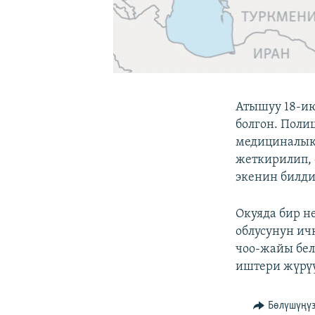
Атышуу 18-и
болгон. Поли
медициналык 
жеткирилип, 
экенин билди
Окуяда бир н
облусунун ич
чоо-жайы бел
иштери жүрүү
Бөлүшүңү