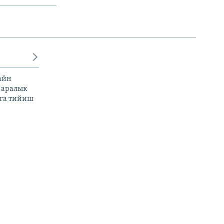
айн
 аралык
га тийиш