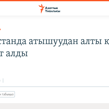
Р
станда атышуудан алты 
т алды
з
ан табыңыз