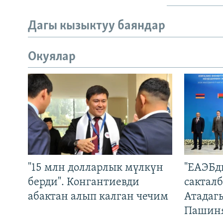
Дагы кызыктуу баяндар
Окуялар
"15 млн долларлык мүлкүн
"ЕАЭБд
берди". Конгантиевди
сакталб
абактан алып калган чечим
Атадаг
Пашин