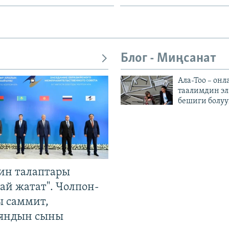
Блог - Миңсанат
Ала-Тоо – онл
таалимдин эл
бешиги болуу
ин талаптары
ай жатат". Чолпон-
ы саммит,
яндын сыны