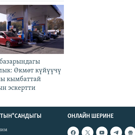
базарындагы
лык: Өкмөт күйүүчү
гы кымбаттай
ын эскертти
КТЫН" САНДЫГЫ
ОНЛАЙН ШЕРИНЕ
лим