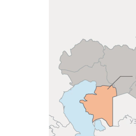
ЭЖЕ-СИҢДИЛЕР
АЗАТТЫК+
ЫҢГАЙСЫЗ СУРООЛОР