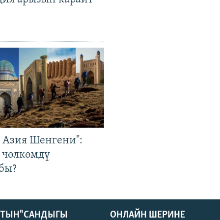
р Азия Шенгени":
 чөлкөмдү
бы?
КТЫН" САНДЫГЫ
ОНЛАЙН ШЕРИНЕ