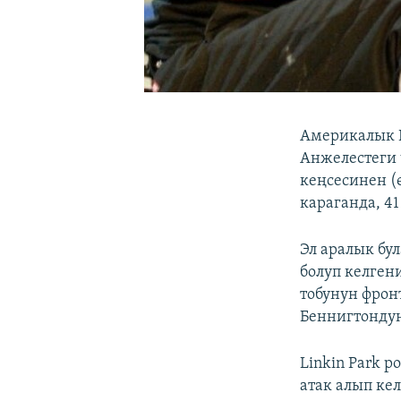
Америкалык L
Анжелестеги ү
кеңсесинен (
караганда, 4
Эл аралык бу
болуп келген
тобунун фрон
Беннигтондун
Linkin Park р
атак алып кел