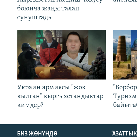
боюнча жаңы талап
сунуштады
Украин армиясы "жок
"Борбо
кылган" кыргызстандыктар
Туризм
кимдер?
байыта
БИЗ ЖӨНҮНДӨ
"АЗАТТЫ