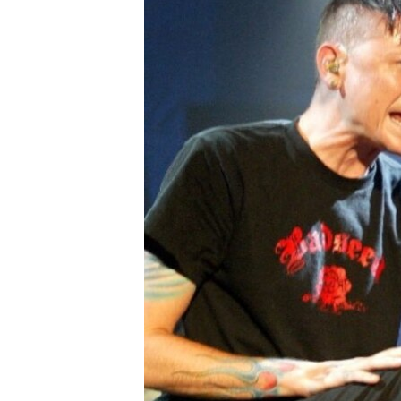
ЭЖЕ-СИҢДИЛЕР
АЗАТТЫК+
ЫҢГАЙСЫЗ СУРООЛОР