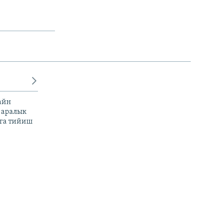
айн
 аралык
га тийиш