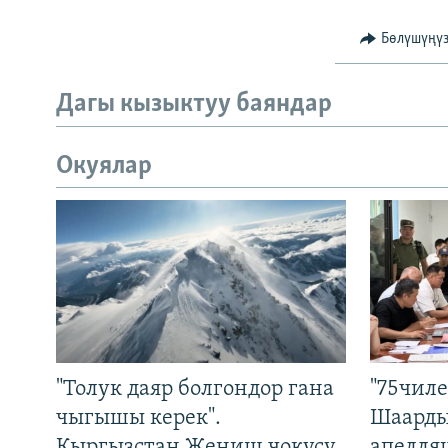
Бөлүшүңү
Дагы кызыктуу баяндар
Окуялар
"Толук даяр болгондор гана
"75чиле
чыгышы керек".
Шаарды
Кыргызстан Жеңиш чокусу
апелля