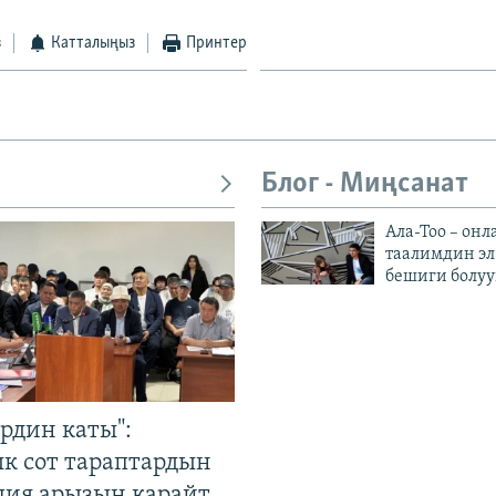
з
Катталыңыз
Принтер
Блог - Миңсанат
Ала-Тоо – онл
таалимдин эл
бешиги болуу
рдин каты":
к сот тараптардын
ция арызын карайт