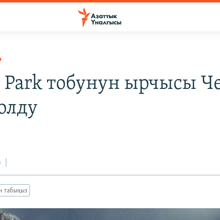
Р
n Park тобунун ырчысы Ч
болду
з
ан табыңыз