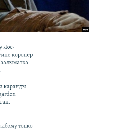
ү Лос-
игине коронер
Маалыматка
.
өз каранды
garden
ган.
 албому топко