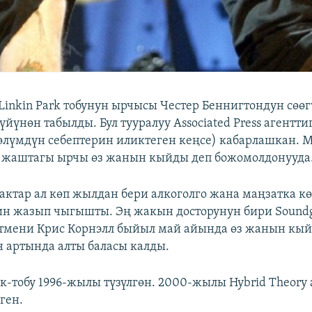
inkin Park тобунун ырчысы Честер Беннигтондун сөөг
йүнөн табылды. Бул тууралуу Associated Press агентт
өлүмдүн себептерин иликтеген кеңсе) кабарлашкан. 
1 жаштагы ырчы өз жанын кыйды деп божомолдонууда
лактар ал көп жылдан бери алкоголго жана маңзатка к
ин жазып чыгышты. Эң жакын досторунун бири Sound
тмени Крис Корнэлл быйыл май айында өз жанын кый
 артында алты баласы калды.
ок-тобу 1996-жылы түзүлгөн. 2000-жылы Hybrid Theory
ген.