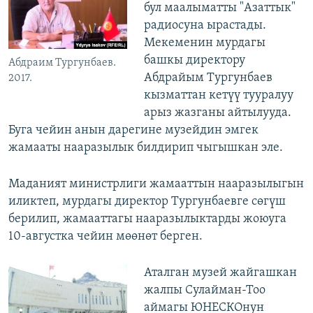
бул маалыматты "Азаттык"
радиосуна ырастады.
Мекеменин мурдагы
башкы директору
Абдраим Тургунбаев.
Абдрайым Тургунбаев
2017.
кызматтан кетүү тууралуу
арыз жазганы айтылууда.
Буга чейин анын дарегине музейдин эмгек
жамааты нааразылык билдирип чыгышкан эле.
Маданият министрлиги жамааттын нааразылыгын
иликтеп, мурдагы директор Тургунбаевге сөгүш
берилип, жамааттагы нааразылыктарды жоюуга
10-августка чейин мөөнөт берген.
Аталган музей жайгашкан
жалпы Сулайман-Тоо
аймагы ЮНЕСКОнун