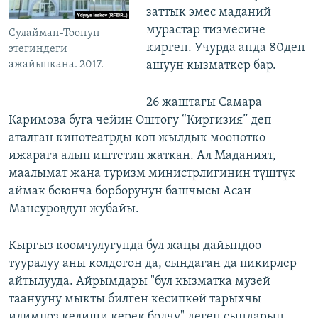
заттык эмес маданий
мурастар тизмесине
Сулайман-Тоонун
кирген. Учурда анда 80ден
этегиндеги
ажайыпкана. 2017.
ашуун кызматкер бар.
26 жаштагы Самара
Каримова буга чейин Оштогу “Киргизия” деп
аталган кинотеатрды көп жылдык мөөнөткө
ижарага алып иштетип жаткан. Ал Маданият,
маалымат жана туризм министрлигинин түштүк
аймак боюнча борборунун башчысы Асан
Мансуровдун жубайы.
Кыргыз коомчулугунда бул жаңы дайындоо
тууралуу аны колдогон да, сындаган да пикирлер
айтылууда. Айрымдары "бул кызматка музей
таанууну мыкты билген кесипкөй тарыхчы
илимпоз келиши керек болчу" деген сындарын