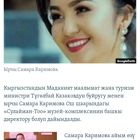
ОНЛАЙН ШЕРИНЕ
ЭЖЕ-СИҢДИЛЕР
АЗАТТЫК+
ЫҢГАЙСЫЗ СУРООЛОР
ЭЕ/АРнун бардык сайттары
Ырчы Самара Каримова.
Кыргызстандын Маданият маалымат жана туризм
министри Түгөлбай Казаковдун буйругу менен
ырчы Самара Каримова Ош шаарындагы
«Сулайман-Тоо» музей-комплексинин башкы
директору болуп дайындалды.
Самара Каримова айым өзү