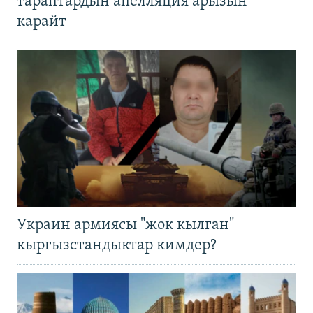
тараптардын апелляция арызын
карайт
Украин армиясы "жок кылган"
кыргызстандыктар кимдер?