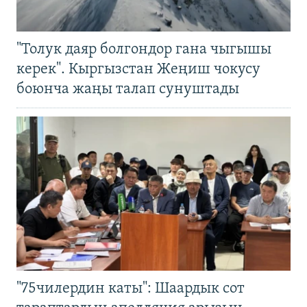
"Толук даяр болгондор гана чыгышы
керек". Кыргызстан Жеңиш чокусу
боюнча жаңы талап сунуштады
"75чилердин каты": Шаардык сот