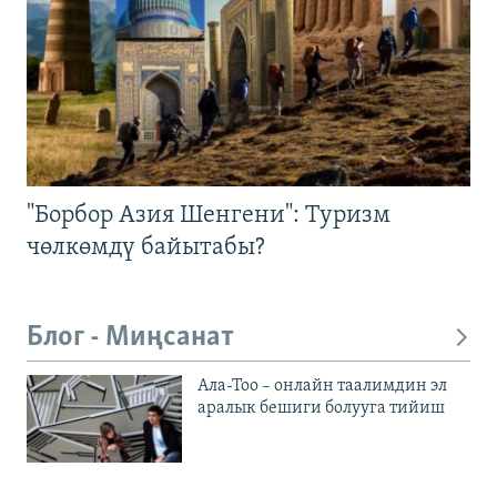
"Борбор Азия Шенгени": Туризм
чөлкөмдү байытабы?
Блог - Миңсанат
Ала-Тоо – онлайн таалимдин эл
аралык бешиги болууга тийиш