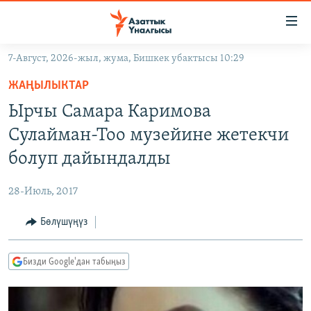
Линктер
Мазмунга
өтүңүз
7-Август, 2026-жыл, жума, Бишкек убактысы 10:29
Навигацияга
ЖАҢЫЛЫКТАР
өтүңүз
ЖАҢЫЛЫКТАР
КЫРГЫЗСТАН
Издөөгө
Ырчы Самара Каримова
салыңыз
ДҮЙНӨ
КЫРГЫЗСТАН
Сулайман-Тоо музейине жетекчи
УКРАИНА
САЯСАТ
ДҮЙНӨ
болуп дайындалды
АТАЙЫН ИЛИКТӨӨ
ЭКОНОМИКА
БОРБОР АЗИЯ
28-Июль, 2017
ТВ ПРОГРАММАЛАР
МАДАНИЯТ
Бөлүшүңүз
ПОДКАСТ
БҮГҮН АЗАТТЫКТА
ӨЗГӨЧӨ ПИКИР
ЭКСПЕРТТЕР ТАЛДАЙТ
Бизди Google'дан табыңыз
БИЗ ЖАНА ДҮЙНӨ
Русский
ДАНИСТЕ