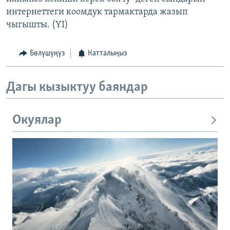
интернеттеги коомдук тармактарда жазып
чыгышты. (YI)
Бөлүшүңүз
Катталыңыз
Дагы кызыктуу баяндар
Окуялар